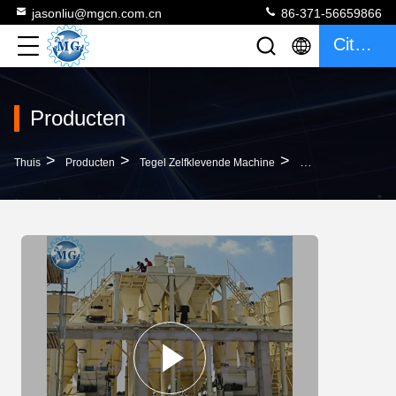
jasonliu@mgcn.com.cn
86-371-56659866
Citaat
Producten
>
>
>
Thuis
Producten
Tegel Zelfklevende Machine
Automatische Het Mo