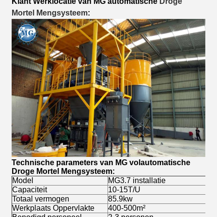
Klant Werklocatie van MG automatische
Droge
Mortel Mengsysteem
:
Technische parameters van MG volautomatische
Droge Mortel Mengsysteem
:
Model
MG3.7 installatie
Capaciteit
10-15T/U
Totaal vermogen
85.9kw
Werkplaats Oppervlakte
400-500m²