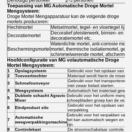
Benodigd personeel
2-3 personen
Toepassing van MG Automatische
Droge Mortel
Mengsysteem
:
Droge Mortel Mengapparatuur kan de volgende droge
mortels produceren:
Hechtmortel
Metselmortel, tegel- en vloertegel lijmm
Decoratief pleisterwerk, binnen- en b
Decoratiemortel
decoratiemortel etc.
Waterdichte mortel, anti-corrosie mortel,
Beschermingsmortel
mortel, thermische isolatiemortel, gelui
schimmelwerende mortel, afschermende
Hoofdconfiguratie van MG volautomatische
Droge
Mortel Mengsysteem
:
1
Opslagsysteem
Gebruikt voor het opslaan van dro
2
Toevoertrechter
Materiaal wordt hierin de mixer in
Gebruikt voor het transporteren v
3
Schroefconveyor
niet zwaar belast starten.
4
Weegsysteem
Automatisch het materiaal gewich
Dubbele schacht Agravic
Gebruikt voor het uniform mengen 
5
Mixer
schoepbladen groep kan de vezels
Gebruikt voor het opslaan van het
6
Eindproduct silo
verpakking.
Gebruikt voor het verpakken van ei
Automatische
7
het kan automatisch wegen en ver
weegverpakkingsmachine
zijn.
8
Controlekast
De stroomschakelaar controle voor