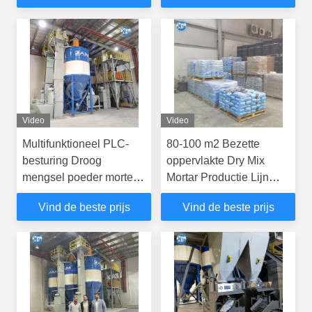
Kleefmachine
Keramische tegels
Kleefmachine
Video
Video
Multifunktioneel PLC-
80-100 m2 Bezette
besturing Droog
oppervlakte Dry Mix
mengsel poeder mortel
Mortar Productie Lijn
mengmachine Muur
Muur Putty Sand
Vind de beste prijs
Vind de beste prijs
putty zand cement mixer
Cement Mixer
keramische tegels lijm
Keramische tegels
productielijn
Kleefstoffabriek