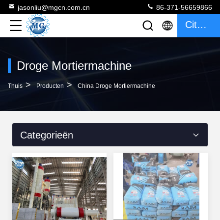
jasonliu@mgcn.com.cn
86-371-56659866
Citaat
Droge Mortiermachine
>
>
Thuis
Producten
China Droge Mortiermachine
Categorieën