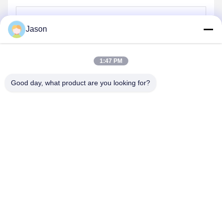
Jason
Verzenden
1:47 PM
Good day, what product are you looking for?
ZHENGZHOU MG INDUSTRIAL CO.,LTD
jasonliu@mgcn.com.cn
86-371-56659866
Road van No.27zizhu, High-tech Streek, Zhengzhou-Stad,
Henan-Provincie, China