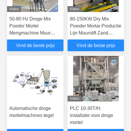
Video
Video
50-80 Hz Droge Mix
80-150KW Dry Mix
Poeder Mortel
Powder Mortar Productie
Mengmachine Muur
Lijn Muurstift Zand
Stopverf Zand Cement
Cement Mixer Machine
Vind de beste prijs
Vind de beste prijs
Mixer Keramische
Keramische tegels
Tegellijm Productielijn
Kleefstof Fabriek
Video
Automatische droge
PLC 10-30T/H:
mortelmachines tegel
installatie voor droge
mortel