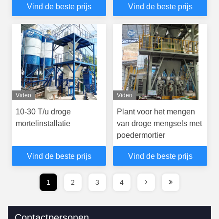
Vind de beste prijs
Vind de beste prijs
Video
Video
10-30 T/u droge
Plant voor het mengen
mortelinstallatie
van droge mengsels met
poedermortier
Vind de beste prijs
Vind de beste prijs
1
2
3
4
Contactpersonen