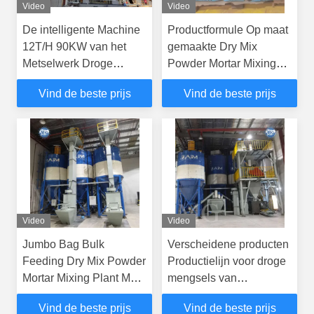
Video
Video
De intelligente Machine
Productformule Op maat
12T/H 90KW van het
gemaakte Dry Mix
Metselwerk Droge
Powder Mortar Mixing
Mortier voor Cement
Plant Muurstift Zand
Vind de beste prijs
Vind de beste prijs
Cement Mixer
Keramische tegels
Kleefmachine
Video
Video
Jumbo Bag Bulk
Verscheidene producten
Feeding Dry Mix Powder
Productielijn voor droge
Mortar Mixing Plant Muur
mengsels van
Putty Sand Cement
poedermortier Muurstift
Vind de beste prijs
Vind de beste prijs
Mixer Ceramic Tile
Zand cement Mixer