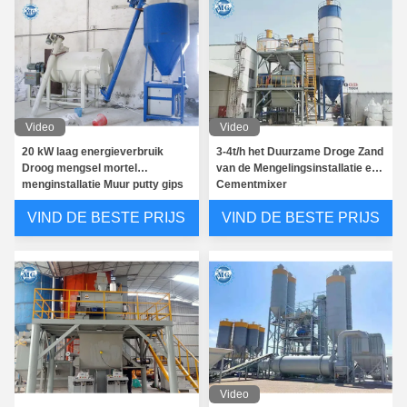
Video
Video
20 kW laag energieverbruik
3-4t/h het Duurzame Droge Zand
Droog mengsel mortel
van de Mengelingsinstallatie en
menginstallatie Muur putty gips
Cementmixer
Skim Coat keramische tegels
VIND DE BESTE PRIJS
VIND DE BESTE PRIJS
Kleeflijm Productielijn
Video