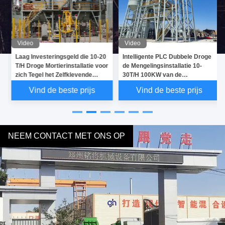
Video
Video
y
Laag Investeringsgeld die 10-20
Intelligente PLC Dubbele Droge
T/H Droge Mortierinstallatie voor
de Mengelingsinstallatie 10-
zich Tegel het Zelfklevende
30T/H 100KW van de
Mengen verdienen
Schachtmixer
Vind de beste prijs
Vind de beste prijs
NEEM CONTACT MET ONS OP