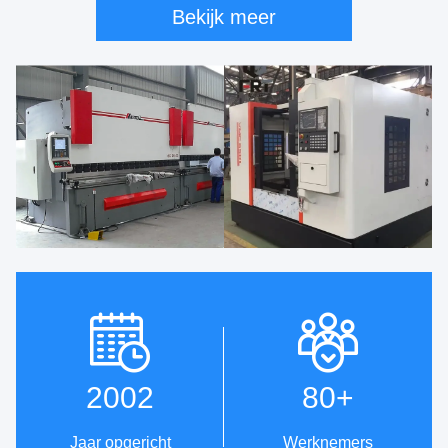
Bekijk meer
2002
80
+
Jaar opgericht
Werknemers