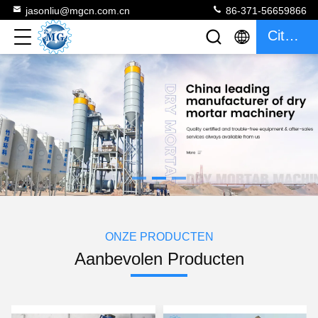
jasonliu@mgcn.com.cn
86-371-56659866
Citaat
ONZE PRODUCTEN
Aanbevolen Producten