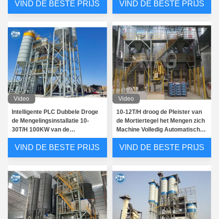
VIND DE BESTE PRIJS
VIND DE BESTE PRIJS
Video
Video
Intelligente PLC Dubbele Droge
10-12T/H droog de Pleister van
de Mengelingsinstallatie 10-
de Mortiertegel het Mengen zich
30T/H 100KW van de
Machine Volledig Automatisch
Schachtmixer
Hoog rendement
VIND DE BESTE PRIJS
VIND DE BESTE PRIJS