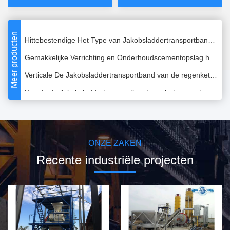
Verticale Droge van de de Transportbandemmerketting van de MortierJakobsladder de Transportband3l Capaciteit
Hittebestendige Het Type van Jakobsladdertransportband Jakobsladder
Meer producten
Gemakkelijke Verrichting en Onderhoudscementopslag het Vlotte Lopen Aangepaste Kleur
Verticale De Jakobsladdertransportband van de regenketting voor Droge Mortiermachine
Van de de Jakobsladdertransportband van het cementzand De Stabiele Verrichting met de Transportband van de Draadriem
Professionele die Jakobsladdertransportband in Stopverf en Tegel Zelfklevende Installatie wordt gebruikt
Twin Shafts Paddle Mortar Mixer Machine Uitgerust met monsterapparaat
De professionele Droge van de Machineundetachable van de Mortiermixer Mixer van het het Blad Elektrische Mortier
ONZE ZAKEN
Tweeling het Mortier van de de Mixermachine van het Schacht Droge Mortier Droge het Groeperen Installatie die in Tegel Zelfklevende Installatie wordt gebruikt
Recente industriële projecten
Van de het Mortiermixer van de Koolstofstaal Droge Mengeling van de het Cementmixer de Machine18.5kw Macht
De elektriciteit Gedreven Droge Machine van de Mortiermixer voor Minerale Bindmiddelenband
Machine voor het mengen van cementzand met hoge efficiëntie
Van de de Mixermachine van het hoog rendement Droge Mortier het Koolstofstaal Dubbele Schacht