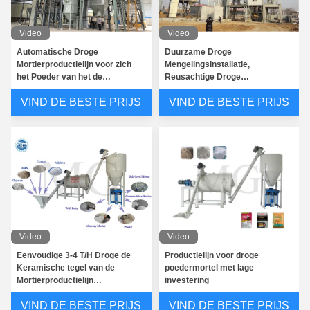
Video
Video
Automatische Droge
Duurzame Droge
Mortierproductielijn voor zich
Mengelingsinstallatie,
het Poeder van het de
Reusachtige Droge
Stopverfpleister van de Tegel
Mengelingsmortier het
VIND DE BESTE PRIJS
VIND DE BESTE PRIJS
het Zelfklevende Muur Mengen
Groeperen Installatie
Ss de Industriële Machine van de de Schroeftransportband van Schroeftransportbanden voor het Gebied van het Voedselchemische product
Video
Video
Eenvoudige 3-4 T/H Droge de
Productielijn voor droge
Van het de TransportbandenKoolstofstaal van de hoog rendement Industriële Schroef de Buisavegaar het Voeden Machine
Keramische tegel van de
poedermortel met lage
Mortierproductielijn
investering
De auto Droge Capaciteit van de de Machine Hoge Output van de Mortiermixer voor de Bouw
Zelfklevende het Mengen zich
VIND DE BESTE PRIJS
VIND DE BESTE PRIJS
Machine
De droge Mortiercement het Mengen Installatieplc Hoogte die van het Controlesysteem Snelheid mengen