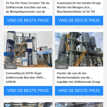
25 Ton Per Hour Ceramic Tile de
Automatische het Voeden Droge
Zelfklevende machine van het
Mortier het Mengen zich
de Mengelingsmortier van de
Machineinstallatie 10-30 T/H
Productieinstallatie Droge
VIND DE BESTE PRIJS
VIND DE BESTE PRIJS
Video
Video
Cementflyash 20T/H Tegel
Poeder die van de het
Zelfklevende Machine 440V
Mortierinstallatie van de
100KW
tegellijm het Zelfklevende Droge
Materiaal mengen 20 - 30 T/H
VIND DE BESTE PRIJS
VIND DE BESTE PRIJS
Capaciteit