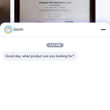
klant om zelf te installeren.
Ons bedrijf leidde online
begeleiding en
antwoorden om de
installatie en het opdragen
van de volledige
productielijn te voltooien.
Jason
4:27 PM
Good day, what product are you looking for?
ZHENGZHOU MG INDUSTRIAL CO.,LTD
jasonliu@mgcn.com.cn
86-371-56659866