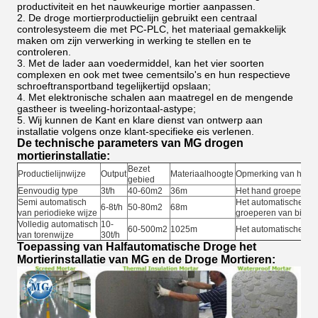
productiviteit en het nauwkeurige mortier aanpassen.
2.
De droge mortierproductielijn gebruikt een centraal
controlesysteem die met PC-PLC, het materiaal gemakkelijk
maken om zijn verwerking in werking te stellen en te
controleren.
3.
Met de lader aan voedermiddel, kan het vier soorten
complexen en ook met twee cementsilo's en hun respectieve
schroeftransportband tegelijkertijd opslaan;
4.
Met elektronische schalen aan maatregel en de mengende
gastheer is tweeling-horizontaal-astype;
5.
Wij kunnen de Kant en klare dienst van ontwerp aan
installatie volgens onze klant-specifieke eis verlenen.
De technische parameters van MG drogen
mortierinstallatie:
Bezet
Productielijnwijze
Output
Materiaalhoogte
Opmerking van het g
gebied
Eenvoudig type
3t/h
40-60m2
36m
Het hand groeperen,
Semi automatisch
Het automatische gro
6-8t/h
50-80m2
68m
van periodieke wijze
groeperen van bijko
Volledig automatisch
10-
60-500m2
1025m
Het automatische gro
van torenwijze
30t/h
Toepassing van Halfautomatische Droge het
Mortierinstallatie van MG en de Droge Mortieren: