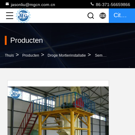
jasonliu@mgcn.com.cn
86-371-56659866
Citaat
Producten
>
>
>
Thuis
Producten
Droge Mortierinstallatie
Semi Installatie Van Het Hoog Rendement De Droge Mortier - Automatische De Hoge Prestaties Van De Eindedienst