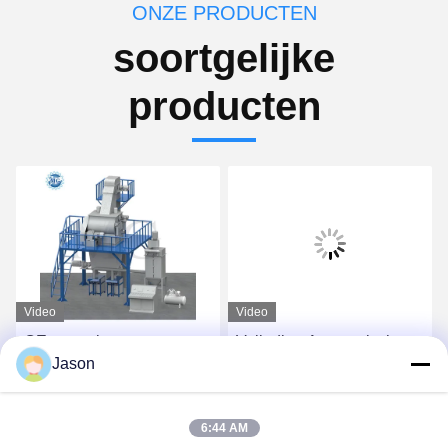
ONZE PRODUCTEN
soortgelijke
producten
Video
Video
CE-spanning aangepaste
Volledige Automatische
Jason
droge mengsel poeder
Droge Mortierinstallatie
mortel mengmachine
voor Tegelkleefstof en
wand putty zand cement
Tegelpleister het Maken
Vind de beste prijs
Vind de beste prijs
6:44 AM
mixer keramische tegels