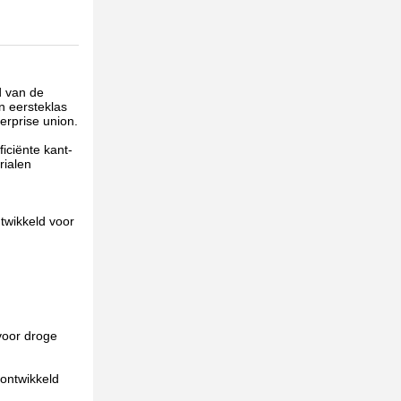
d van de
n eersteklas
erprise union.
iciënte kant-
rialen
twikkeld voor
voor droge
 ontwikkeld