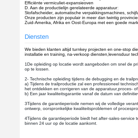
Efficiënte vermiculiet-expansieoven
D. Aan de productielijn gerelateerde apparatuur:
Stofafscheider, automatische verpakkingsmachines, schij
Onze producten zijn populair in meer dan twintig provinc
Zuid-Amerika, Afrika en Oost-Europa met een goede mark
Diensten
We bieden klanten altijd turnkey projecten en one-stop di
installatie en training, na-verkoop diensten,levensduur t
1De opleiding op locatie wordt aangeboden om snel de pr
op te lossen.
2- Technische opleiding tijdens de debugging en de trailpr
a) Tijdens de trailproductie zal een professioneel techn
het ontdekken en corrigeren van de apparatuur,proces- of 
b) Een jaar kwaliteitsgarantie vanaf de datum van definitie
3Tijdens de garantieperiode nemen wij de volledige verant
ontwerp, oorspronkelijke kwaliteitsproblemen of procespro
4Tijdens de garantieperiode biedt het after-sales-service 
binnen 24 uur op de locatie aankomt.