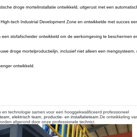
che droge mortelinstallatie ontwikkeld, uitgerust met een automatisc
l High-tech Industrial Development Zone en ontwikkelde met succes ee
n een stofafscheider ontwikkeld om de werkomgeving te beschermen en
uwe droge mortelproductielijn, inclusief niet alleen een mengsysteem
enger ontwikkeld.
n en technologie samen voor een hooggekwalificeerd professioneel
m, elektrisch team, productie- en installatieteam.
De ontwikkeling va
orden afgerond door onze professionele technici.