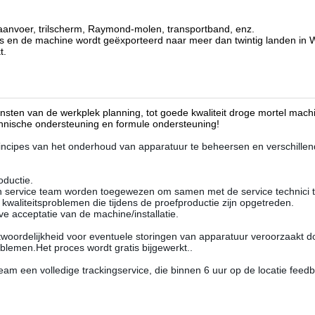
faanvoer, trilscherm, Raymond-molen, transportband, enz.
ies en de machine wordt geëxporteerd naar meer dan twintig landen in 
t.
ensten van de werkplek planning, tot goede kwaliteit droge mortel mach
echnische ondersteuning en formule ondersteuning!
incipes van het onderhoud van apparatuur te beheersen en verschille
oductie.
isch service team worden toegewezen om samen met de service technici
kwaliteitsproblemen die tijdens de proefproductie zijn opgetreden.
ve acceptatie van de machine/installatie.
woordelijkheid voor eventuele storingen van apparatuur veroorzaakt do
blemen.Het proces wordt gratis bijgewerkt..
team een volledige trackingservice, die binnen 6 uur op de locatie feed