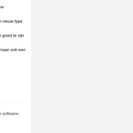
he
n nieuw type
 goed te zijn
, maar ook een
n software,