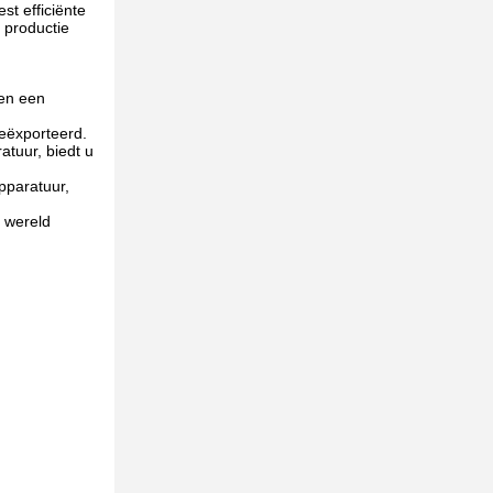
t efficiënte
 productie
 en een
eëxporteerd.
atuur, biedt u
pparatuur,
e wereld