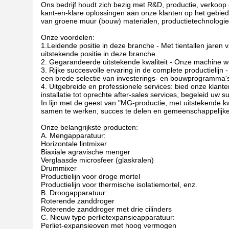
Ons bedrijf houdt zich bezig met R&D, productie, verkoop
kant-en-klare oplossingen aan onze klanten op het gebie
van groene muur (bouw) materialen, productietechnolog
Onze voordelen:
1.Leidende positie in deze branche - Met tientallen jaren
uitstekende positie in deze branche.
2. Gegarandeerde uitstekende kwaliteit - Onze machine w
3. Rijke succesvolle ervaring in de complete productielijn 
een brede selectie van investerings- en bouwprogramma'
4. Uitgebreide en professionele services: bied onze klante
installatie tot oprechte after-sales services, begeleid uw s
In lijn met de geest van "MG-productie, met uitstekende kw
samen te werken, succes te delen en gemeenschappelijke o
Onze belangrijkste producten:
A. Mengapparatuur:
Horizontale lintmixer
Biaxiale agravische menger
Verglaasde microsfeer (glaskralen)
Drummixer
Productielijn voor droge mortel
Productielijn voor thermische isolatiemortel, enz.
B. Droogapparatuur:
Roterende zanddroger
Roterende zanddroger met drie cilinders
C. Nieuw type perlietexpansieapparatuur:
Perliet-expansieoven met hoog vermogen