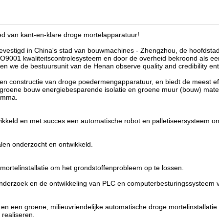
ied van kant-en-klare droge mortelapparatuur!
 gevestigd in China's stad van bouwmachines - Zhengzhou, de hoofdsta
ISO9001 kwaliteitscontrolesysteem en door de overheid bekroond als ee
n we de bestuursunit van de Henan observe quality and credibility ent
 en constructie van droge poedermengapparatuur, en biedt de meest eff
n groene bouw energiebesparende isolatie en groene muur (bouw) mate
ramma.
kkeld en met succes een automatische robot en palletiseersysteem on
len onderzocht en ontwikkeld.
mortelinstallatie om het grondstoffenprobleem op te lossen.
onderzoek en de ontwikkeling van PLC en computerbesturingssysteem 
n een groene, milieuvriendelijke automatische droge mortelinstallatie
 realiseren.