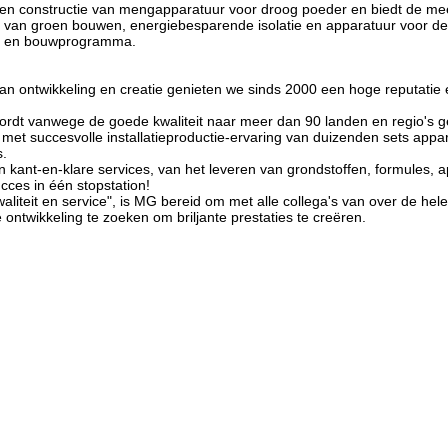
 en constructie van mengapparatuur voor droog poeder en biedt de mees
d van groen bouwen, energiebesparende isolatie en apparatuur voor de
ie en bouwprogramma.
 van ontwikkeling en creatie genieten we sinds 2000 een hoge reputatie
ordt vanwege de goede kwaliteit naar meer dan 90 landen en regio's g
- met succesvolle installatieproductie-ervaring van duizenden sets appar
s.
n kant-en-klare services, van het leveren van grondstoffen, formules, a
ucces in één stopstation!
aliteit en service", is MG bereid om met alle collega's van over de hel
ntwikkeling te zoeken om briljante prestaties te creëren.