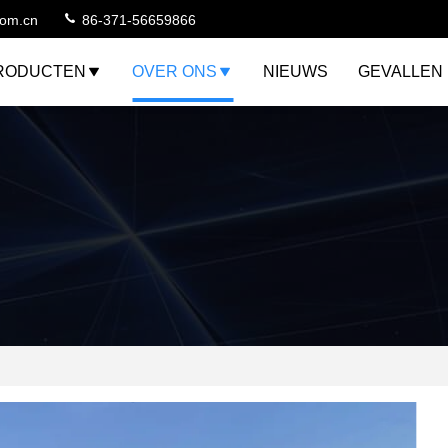
com.cn
86-371-56659866
RODUCTEN
OVER ONS
NIEUWS
GEVALLEN