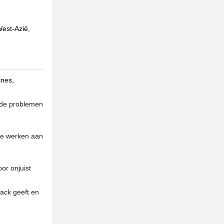
West-Azië,
ines,
nde problemen
 te werken aan
or onjuist
back geeft en