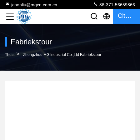
jasonliu@mgcn.com.cn
86-371-56659866
Citaat
Fabriekstour
>
Thuis
Zhengzhou MG Industrial Co.,Ltd Fabriekstour