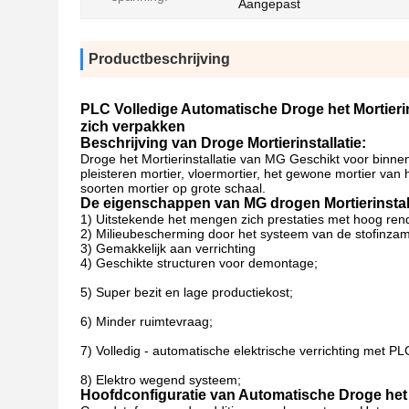
Aangepast
Productbeschrijving
PLC Volledige Automatische Droge het Mortier
zich verpakken
Beschrijving van Droge Mortierinstallatie:
Droge het Mortierinstallatie van MG Geschikt voor binne
pleisteren mortier, vloermortier, het gewone mortier van 
soorten mortier op grote schaal.
De eigenschappen van MG drogen Mortierinstall
1)
Uitstekende het mengen zich prestaties met hoog rend
2)
Milieubescherming door het systeem van de stofinzam
3)
Gemakkelijk aan verrichting
4)
Geschikte structuren voor demontage;
5)
Super bezit en lage productiekost;
6) Minder ruimtevraag;
7)
Volledig - automatische elektrische verrichting met PL
8)
Elektro wegend systeem;
Hoofdconfiguratie van Automatische Droge het M