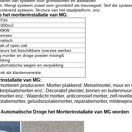
oeren van systeem voor grondstoffen en additieven
; Mengt systeem zowel voor grondstof als toevoegsel; Stof die syste
lerend systeem; Strcture van het staalplatform, enz.
het mortierinstallatie van MG:
0T/H
1000m2
00KW
mensen
matisch
ak of open zak
ieurs het beschikbare overzee werken
 mortier en droge poeder mixing&
kking
utomatische wegen en verpakking
rek als klantenvereiste
installatie van MG:
mortieren produceren: Mortier plakkend: Metselmortel, muur en 
kerplaatsmortier enz.: Decoratief pleister, binnen en buitenmuur
tier enz.: Waterdicht mortier, anticorrosief mortier, zelf-nivelle
latiemortier, geluidsisolatiemortier, reparatiemortier, mildewproo
 Automatische Droge het Mortierinstallatie van MG worden