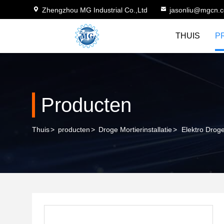
Zhengzhou MG Industrial Co.,Ltd
jasonliu@mgcn.
THUIS
P
Producten
Thuis
>
producten
>
Droge Mortierinstallatie
>
Elektro Drog