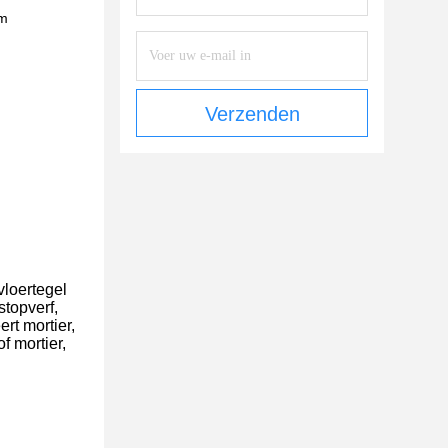
em
Verzenden
vloertegel
stopverf,
ert mortier,
f mortier,