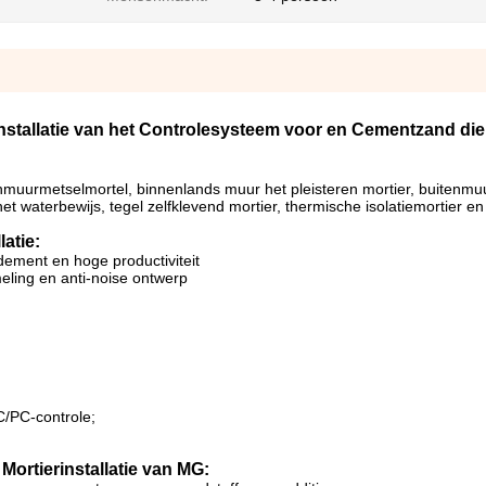
installatie van het Controlesysteem voor en Cementzand d
nmuurmetselmortel, binnenlands muur het pleisteren mortier, buitenmu
het waterbewijs, tegel zelfklevend mortier, thermische isolatiemortier e
atie:
ement en hoge productiviteit
eling en anti-noise ontwerp
C/PC-controle;
ortierinstallatie van MG: