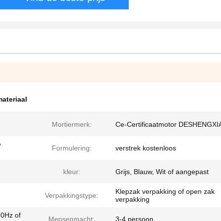
ateriaal
Mortiermerk:
Ce-Certificaatmotor DESHENGX
e
Formulering:
verstrek kostenloos
kleur:
Grijs, Blauw, Wit of aangepast
Klepzak verpakking of open zak
Verpakkingstype:
verpakking
60Hz of
Mensenmacht:
3-4 persoon