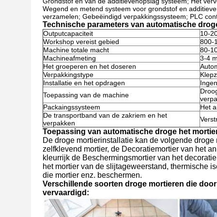
Grondstof en van de additievenopslag systeem; Het verv
Wegend en metend systeem voor grondstof en additieven
verzamelen; Gebeëindigd verpakkingssysteem; PLC contro
Technische parameters van automatische droge 
Outputcapaciteit
10-2
Workshop vereist gebied
800-
Machine totale macht
80-1
Machineafmeting
3-4 
Het groeperen en het doseren
Auto
Verpakkingstype
Klepz
Installatie en het opdragen
Ingen
Droog
Toepassing van de machine
verpa
Packaingssysteem
Het a
De transportband van de zakriem en het
Verst
verpakken
Toepassing van automatische droge het mortier
De droge mortierinstallatie kan de volgende droge 
zelfklevend mortier, de Decoratiemortier van het an
kleurrijk de Beschermingsmortier van het decoratiemor
het mortier van de slijtageweerstand, thermische iso
die mortier enz. beschermen.
Verschillende soorten droge mortieren die door
vervaardigd: