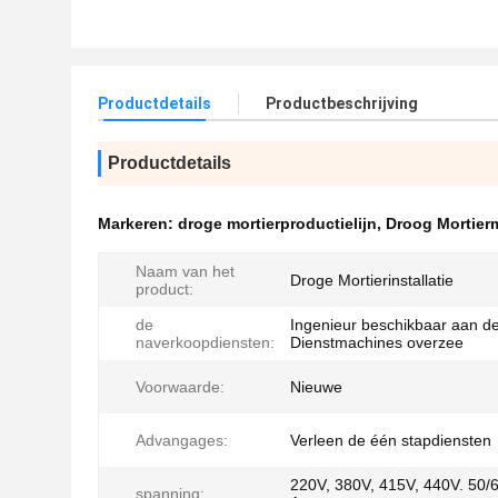
Productdetails
Productbeschrijving
Productdetails
Markeren:
droge mortierproductielijn
,
Droog Mortierm
Naam van het
Droge Mortierinstallatie
product:
de
Ingenieur beschikbaar aan d
naverkoopdiensten:
Dienstmachines overzee
Voorwaarde:
Nieuwe
Advangages:
Verleen de één stapdiensten
220V, 380V, 415V, 440V. 50/
spanning: