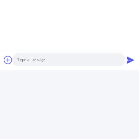
Tags:
tegel zelfklevende productieinstallatie
tegel zelfklevende productielijn
Installatie van het tegel de zelfklevende Mortier
Contactpersonen
Contactpersonen:
Mr. Jason Liu
Telefoon:
86-371-56659866
Photo
Video Call
Contact opnemen
Audio Call