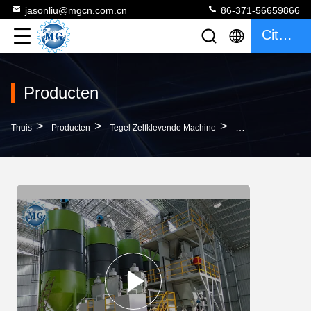
jasonliu@mgcn.com.cn
86-371-56659866
Citaat
Producten
>
>
>
Thuis
Producten
Tegel Zelfklevende Machine
De Automatische Teg