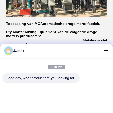
Toepassing van MG
Automatische droge mortelfabriek
:
Dry Mortar Mixing Equipment kan de volgende droge
mortels produceren:
Metalen mortel, mo
Bindingsmortier
van wand- en vloer
enz.
Jason
Decoratief gips, i
Deeltjes en delen daarvan
wandputty, kleurrij
Waterdicht mortel,
zelfnivellerende mor
2:18 PM
Beschermingsmortier
warmte-isolatie mor
reparatie mortel, 
afscherming mortel
Good day, what product are you looking for?
Meer informatie kunt u vrij contact opnemen, uw
Ik ben
tevredenheid is de grootste steun voor ons
bang.