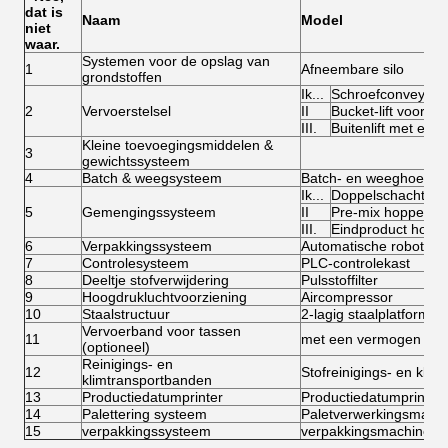
dat is
Naam
Model
niet
waar.
Systemen voor de opslag van
1
Afneembare silo
grondstoffen
Ik...
Schroefconveyor
2
Vervoerstelsel
II
Bucket-lift voor b
III.
Buitenlift met em
Kleine toevoegingsmiddelen &
3
gewichtssysteem
4
Batch & weegsysteem
Batch- en weeghoepel
Ik...
Doppelschachtpad
5
Gemengingssysteem
II
Pre-mix hopper
III.
Eindproduct hopp
6
Verpakkingssysteem
Automatische robot-kl
7
Controlesysteem
PLC-controlekast
8
Deeltje stofverwijdering
Pulsstoffilter
9
Hoogdrukluchtvoorziening
Aircompressor
10
Staalstructuur
2-lagig staalplatform
Vervoerband voor tassen
11
met een vermogen van
(optioneel)
Reinigings- en
12
Stofreinigings- en klim
klimtransportbanden
13
Productiedatumprinter
Productiedatumprinter
14
Palettering systeem
Paletverwerkingsmach
15
verpakkingssysteem
verpakkingsmachine