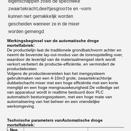
eigenschappen zoals de specifieke 
zwaartekracht,deeltjesgrootte en -vorm 
kunnen niet gemakkelijk worden 
gescheiden wanneer ze in de mixer 
worden gemengd.
Werkingsbeginsel van de automatische droge
mortelfabriek
:
De productielijn laat de traditionele grondbatchvorm achter en
neemt de bovenste lay-out-modus van de torenopstelling over,
waardoor de levertijd van de materiaalmengsel sterk wordt
verkort.verbetert de productie-efficiëntie, en vermindert de
productiekosten.
Volgens de productievereisten kan het mengsysteem
gebruikmaken van een 4-10m3 grote, zwaartekrachtvrije
dubbelschacht-mixer met een hoge efficiëntie met een korte
mengtijd en een hoge mengnauwkeurigheid.De volledige set
van apparatuur wordt in realtime bestuurd door PLC
automatisch besturingssysteem, met een hoge mate van
automatisering van het beheer en een vriendelijke
werkomgeving.
Technische parameters van
Automatische droge
mortelfabriek
:
- Nee,