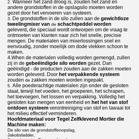
Wanneer het zand droog is, zouden het zand en
2.
andere grondstoffen in de opslagsilo moeten worden
gezet door het vervoeren van systeem.
De grondstoffen in de silo zullen aan de
gewichtloze
3.
tweelingmixer van
schachtpeddel worden
de
geleverd
,
die speciaal wordt ontworpen om de vraag te
ontmoeten van klanten naar zich het snelle, precisie
mengen. De materialen van mixerlossingen snel en
eenvoudig, zonder moeilijk om dode vlekken schoon te
maken.
4.When de materialen volledig worden gemengd, zullen
zij in de
gebeëindigde silo worden
gezet. Dan
geëindigd - de producten zouden aan de zakken moeten
worden geleverd. Door
het verpakkende systeem
zouden
zakken moeten worden ingepakt.
de
Alle poederachtige materialen zijn onder de gesloten
5.
staat, terwijl het voeden, het groeperen, het schrapen,
het toevoegen, het lossen en verpakking. Volledig het
gesloten kan mengen van eenheid en
het het van stof
ontdoen systeem
verontreiniging van stof en lawaai tot
het milieu effectief verminderen.
Hoofdmateriaal voor
Tegel Zelfklevend Mortier die
Machine maken
:
De silo van de grondstoffenopslag,
Jakobsladder,