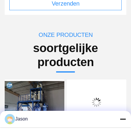
Verzenden
ONZE PRODUCTEN
soortgelijke
producten
Jason
Video
Video
Semi Automatische 8T/H-
De industriële