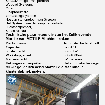
Spiraalvormige Transportband,
Wegend Systeem,
Mixer,
Eindproductsilo,
Verpakkingssysteem,
Het van stof ontdoen van Systeem,
Het Systeem van de computercontrole,
Luchtcompressor,
Staalstructuur.
Technische parameters die van het
Zelfklevende
Mortier van
MGTILE
Machine maken
:
Productnaam
Automatische tegel zelfkle
Capaciteit
8-30T/H
Totale macht
50-80KW
Workshopgebied
800-1000m2
Mensenmacht
3-4 persoon
Het wegen en verpakking
Het automatische wegen en
MG-
Tegel Zelfklevend Mortier die Machine
in
klantenfabriek
maken
: