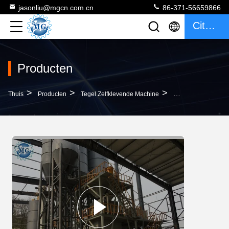
jasonliu@mgcn.com.cn
86-371-56659866
Citaat
Producten
>
>
>
Thuis
Producten
Tegel Zelfklevende Machine
Het Zelfklevende M