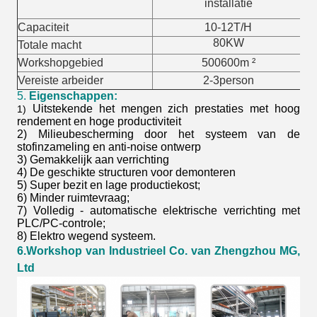
installatie
Capaciteit
10-12T/H
80KW
Totale macht
Workshopgebied
500600m ²
Vereiste arbeider
2-3person
5.
Eigenschappen:
Uitstekende het mengen zich prestaties met hoog
1)
rendement en hoge productiviteit
2) Milieubescherming door het systeem van de
stofinzameling en anti-noise ontwerp
3) Gemakkelijk aan verrichting
4) De geschikte structuren voor demonteren
5) Super bezit en lage productiekost;
6) Minder ruimtevraag;
7) Volledig - automatische elektrische verrichting met
PLC/PC-controle;
8) Elektro wegend systeem.
6.Workshop van Industrieel Co. van Zhengzhou MG,
Ltd