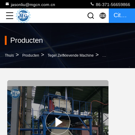
jasonliu@mgcn.com.cn
86-371-56659866
Citaat
Producten
>
>
>
Thuis
Producten
Tegel Zelfklevende Machine
20-30T/H Keramisch