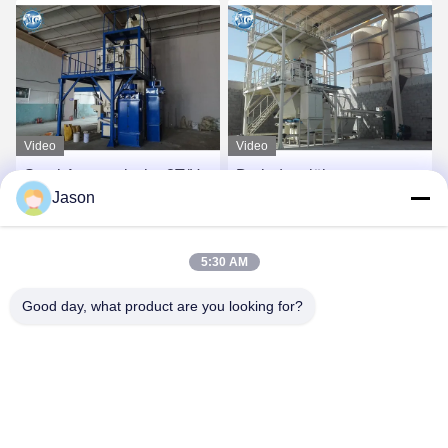
Video
Video
Semi Automatische 8T/H-
De industriële
Jason
Tegel Zelfklevende
Zelfklevende Machine van
Machine voor
de Mixertegel voor zich de
Muurstopverf
Additieven van het
Vind de beste prijs
Vind de beste prijs
5:30 AM
Zandcement het Mengen
Good day, what product are you looking for?
ZHENGZHOU MG INDUSTRIAL CO.,LTD