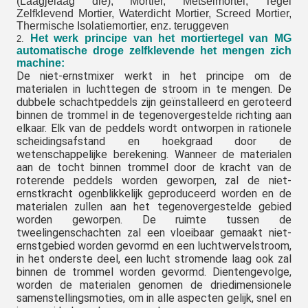
(Laagjelaag die), Mortier, Metselmortel, Tegel
Zelfklevend Mortier, Waterdicht Mortier, Screed Mortier,
Thermische Isolatiemortier, enz. teruggeven
Het werk principe van het mortiertegel van MG
2.
automatische droge zelfklevende het mengen zich
machine:
De niet-ernstmixer werkt in het principe om de
materialen in luchttegen de stroom in te mengen. De
dubbele schachtpeddels zijn geïnstalleerd en geroteerd
binnen de trommel in de tegenovergestelde richting aan
elkaar. Elk van de peddels wordt ontworpen in rationele
scheidingsafstand en hoekgraad door de
wetenschappelijke berekening. Wanneer de materialen
aan de tocht binnen trommel door de kracht van de
roterende peddels worden geworpen, zal de niet-
ernstkracht ogenblikkelijk geproduceerd worden en de
materialen zullen aan het tegenovergestelde gebied
worden geworpen. De ruimte tussen de
tweelingenschachten zal een vloeibaar gemaakt niet-
ernstgebied worden gevormd en een luchtwervelstroom,
in het onderste deel, een lucht stromende laag ook zal
binnen de trommel worden gevormd. Dientengevolge,
worden de materialen genomen de driedimensionele
samenstellingsmoties, om in alle aspecten gelijk, snel en