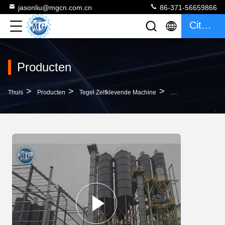
jasonliu@mgcn.com.cn
86-371-56659866
Citaat
Producten
>
>
>
Thuis
Producten
Tegel Zelfklevende Machine
30T/H Automatische