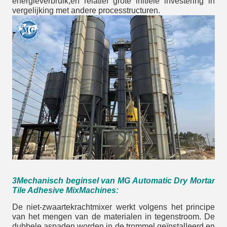
energieverbruik,en relatief grote initiële investering in
vergelijking met andere processtructuren.
3Mechanisch beginsel van MG Automatic Dry Mortar
Tile Adhesive Mix
Machines
:
De niet-zwaartekrachtmixer werkt volgens het principe
van het mengen van de materialen in tegenstroom. De
dubbele aspaden worden in de trommel geïnstalleerd en