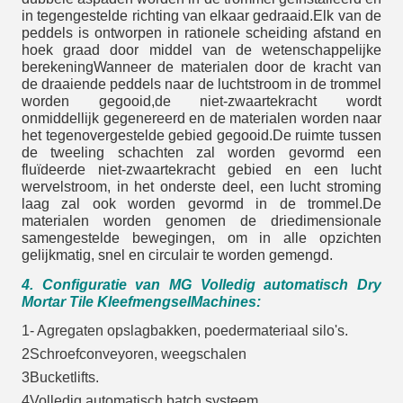
in tegengestelde richting van elkaar gedraaid.Elk van de
peddels is ontworpen in rationele scheiding afstand en
hoek graad door middel van de wetenschappelijke
berekeningWanneer de materialen door de kracht van
de draaiende peddels naar de luchtstroom in de trommel
worden gegooid,de niet-zwaartekracht wordt
onmiddellijk gegenereerd en de materialen worden naar
het tegenovergestelde gebied gegooid.De ruimte tussen
de tweeling schachten zal worden gevormd een
fluïdeerde niet-zwaartekracht gebied en een lucht
wervelstroom, in het onderste deel, een lucht stroming
laag zal ook worden gevormd in de trommel.De
materialen worden genomen de driedimensionale
samengestelde bewegingen, om in alle opzichten
gelijkmatig, snel en circulair te worden gemengd.
4. Configuratie van MG Volledig automatisch Dry
Mortar Tile Kleefmengsel
Machines
:
1- Agregaten opslagbakken, poedermateriaal silo's.
2Schroefconveyoren, weegschalen
3Bucketlifts.
4Volledig automatisch batch systeem