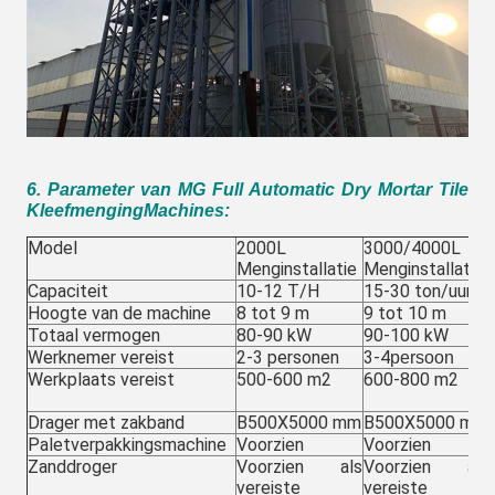
6. Parameter van MG Full Automatic Dry Mortar Tile
Kleefmenging
Machines
:
Model
2000L
3000/4000L
Menginstallatie
Menginstallatie
Capaciteit
10-12 T/H
15-30 ton/uur
Hoogte van de machine
8 tot 9 m
9 tot 10 m
Totaal vermogen
80-90 kW
90-100 kW
Werknemer vereist
2-3 personen
3-4
persoon
Werkplaats vereist
500-600 m2
600-800 m2
Drager met zakband
B500X5000 mm
B500X5000 mm
Paletverpakkingsmachine
Voorzien
Voorzien
Zanddroger
Voorzien als
Voorzien als
vereiste
vereiste