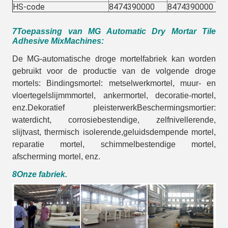
HS-code
8474390000
8474390000
7Toepassing van MG Automatic Dry Mortar Tile
Adhesive Mix
Machines
:
De MG-automatische droge mortelfabriek kan worden
gebruikt voor de productie van de volgende droge
mortels: Bindingsmortel: metselwerkmortel, muur- en
vloertegelslijmmmortel, ankermortel, decoratie-mortel,
enz.Dekoratief pleisterwerkBeschermingsmortier:
waterdicht, corrosiebestendige, zelfnivellerende,
slijtvast, thermisch isolerende,geluidsdempende mortel,
reparatie mortel, schimmelbestendige mortel,
afscherming mortel, enz.
8Onze fabriek.