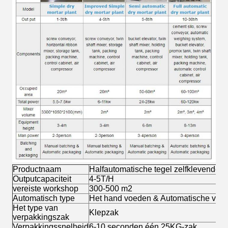
Productnaam
Halfautomatische tegel zelfklevende 
Outputcapaciteit
4-5T/H
vereiste workshop
300-500 m2
Automatisch type
Het hand voeden & Automatische verp
Het type van
Klepzak
verpakkingszak
Verpakkingssnelheid
6-10 seconden één 25KG-zak