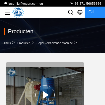
jasonliu@mgcn.com.cn
86-371-56659866
Citaat
Producten
>
>
>
Thuis
Producten
Tegel Zelfklevende Machine
Semi Automatische 