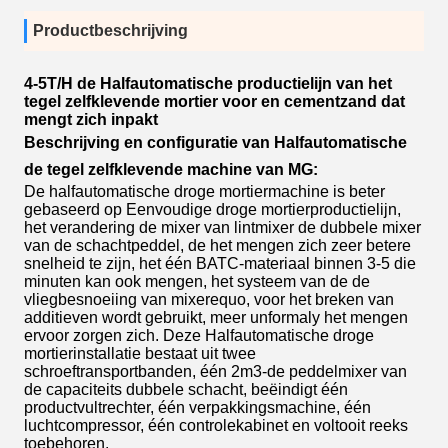
Productbeschrijving
4-5T/H de Halfautomatische productielijn van het
tegel zelfklevende mortier voor en cementzand dat
mengt zich inpakt
Beschrijving en configuratie van Halfautomatische
de tegel zelfklevende machine van MG:
De halfautomatische droge mortiermachine is beter
gebaseerd op Eenvoudige droge mortierproductielijn,
het verandering de mixer van lintmixer de dubbele mixer
van de schachtpeddel, de het mengen zich zeer betere
snelheid te zijn, het één BATC-materiaal binnen 3-5 die
minuten kan ook mengen, het systeem van de de
vliegbesnoeiing van mixerequo, voor het breken van
additieven wordt gebruikt, meer unformaly het mengen
ervoor zorgen zich. Deze Halfautomatische droge
mortierinstallatie bestaat uit twee
schroeftransportbanden, één 2m3-de peddelmixer van
de capaciteits dubbele schacht, beëindigt één
productvultrechter, één verpakkingsmachine, één
luchtcompressor, één controlekabinet en voltooit reeks
toebehoren.