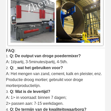
FAQ:
Q: De output van droge poedermixer?
1.
A: 1t/partij, 3-5minutes/partij, 4-5t/h.
Q: _wat het gebruiken voor?
2.
A: Het mengen van zand, cement, kalk en pleister, enz.
Productie droog mortier; gebruikt voor droge
mortierproductielijn.
Q: Wat is de levertijd?
3.
A: 1> in voorraad: binnen 7 dagen;
2> passen aan: 7-15 werkdagen.
Q: De termijn van de kwaliteitswaarborg?
4.