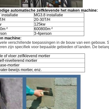
ledige automatische zelfklevende het maken machine:
installatie
MG3.8 installatie
T/H
20-30T/H
w
125kw
0m ²
600800m ²
rson
3-4person
en machine:
 vele verschillende toepassingen in de bouw van een gebouw.
ren zijn specifiek voor bepaalde gebieden of landen. De belang
ile of vloer zelfklevend mortier
elf-nivellerend mortier
ase-mortier
ater-bewijs mortier, enz.