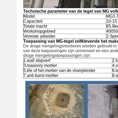
Technische parameter van de tegel van MG vol
Model
MG3.7 
Capaciteit
10-15
Totale macht
85.9k
Workshopgebied
40050
Vereiste arbeider
2-3pe
Toepassing van MG-tegel zelfklevende het mak
De droge mengelingsmortieren worden gebruikt in
van deze toepassingen zijn universeel en een ande
droge mengelingstoepassingen zijn:
1.wall stopverf
2.t
3.masonry mortier
4.s
5.tile of het mortier van de vloerpleister
6.b
7.anti-barst mortier
8.w