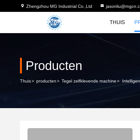
Zhengzhou MG Industrial Co.,Ltd
jasonliu@mgcn.
THUIS
P
Producten
Thuis
>
producten
>
Tegel zelfklevende machine
>
Intellig