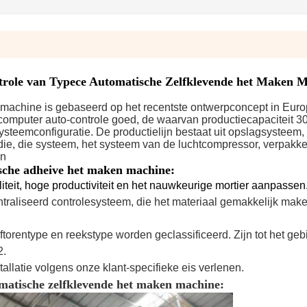
ontrole van Typece Automatische Zelfklevende het Maken 
achine is gebaseerd op het recentste ontwerpconcept in Europ
omputer auto-controle goed, de waarvan productiecapaciteit 3
ysteemconfiguratie. De productielijn bestaat uit opslagsysteem,
die, die systeem, het systeem van de luchtcompressor, verpakk
en
sche adheive het maken machine:
iteit, hoge productiviteit en het nauwkeurige mortier aanpassen
ntraliseerd controlesysteem, die het materiaal gemakkelijk make
elftorentype en reekstype worden geclassificeerd. Zijn tot het ge
2.
allatie volgens onze klant-specifieke eis verlenen.
matische zelfklevende het maken machine: