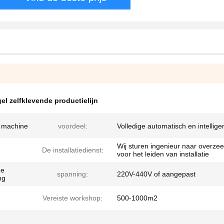
gel zelfklevende productielijn
n machine
voordeel:
Volledige automatisch en intellige
Wij sturen ingenieur naar overzee
De installatiedienst:
voor het leiden van installatie
ee
spanning:
220V-440V of aangepast
ng
Vereiste workshop:
500-1000m2