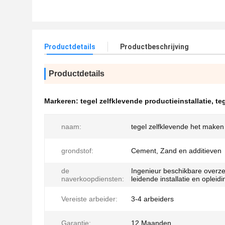
Productdetails
Productbeschrijving
Productdetails
Markeren:
tegel zelfklevende productieinstallatie
,
te
naam:
tegel zelfklevende het make
grondstof:
Cement, Zand en additieven
de
Ingenieur beschikbare overz
naverkoopdiensten:
leidende installatie en opleidi
Vereiste arbeider:
3-4 arbeiders
Garantie:
12 Maanden