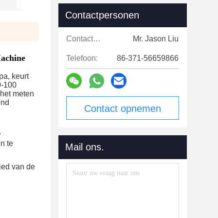
Contactpersonen
Contactpersonen:
Mr. Jason Liu
Machine
Telefoon:
86-371-56659866
a, keurt
0-100
 het meten
end
Contact opnemen
.
n te
Mail ons.
bied van de