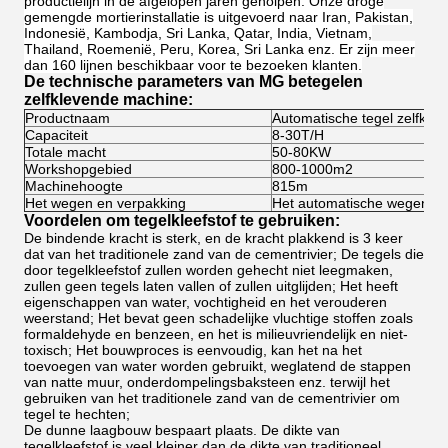
productielijn in de afgelopen jaren geholpen. Onze droge
gemengde mortierinstallatie is uitgevoerd naar Iran, Pakistan,
Indonesië, Kambodja, Sri Lanka, Qatar, India, Vietnam,
Thailand, Roemenië, Peru, Korea, Sri Lanka enz. Er zijn meer
dan 160 lijnen beschikbaar voor te bezoeken klanten.
De technische parameters van MG betegelen
zelfklevende machine:
Productnaam
Automatische tegel zelfkle
Capaciteit
8-30T/H
Totale macht
50-80KW
Workshopgebied
800-1000m2
Machinehoogte
815m
Het wegen en verpakking
Het automatische wegen en
Voordelen om tegelkleefstof te gebruiken:
De bindende kracht is sterk, en de kracht plakkend is 3 keer
dat van het traditionele zand van de cementrivier; De tegels die
door tegelkleefstof zullen worden gehecht niet leegmaken,
zullen geen tegels laten vallen of zullen uitglijden; Het heeft
eigenschappen van water, vochtigheid en het verouderen
weerstand; Het bevat geen schadelijke vluchtige stoffen zoals
formaldehyde en benzeen, en het is milieuvriendelijk en niet-
toxisch; Het bouwproces is eenvoudig, kan het na het
toevoegen van water worden gebruikt, weglatend de stappen
van natte muur, onderdompelingsbaksteen enz. terwijl het
gebruiken van het traditionele zand van de cementrivier om
tegel te hechten;
De dunne laagbouw bespaart plaats. De dikte van
tegelkleefstof is veel kleiner dan de dikte van traditioneel