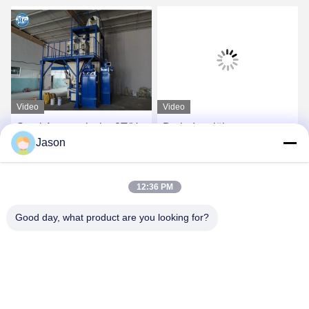
Video
Video
Semi Automatische 8T/H-
De industriële
Jason
Tegel Zelfklevende
Zelfklevende Machine van
Machine voor
de Mixertegel voor zich de
Muurstopverf
Additieven van het
Vind de beste prijs
Vind de beste prijs
12:36 PM
Zandcement het Mengen
Good day, what product are you looking for?
ZHENGZHOU MG INDUSTRIAL CO.,LTD