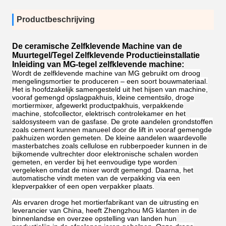
Productbeschrijving
De ceramische Zelfklevende Machine van de
Muurtegel/Tegel Zelfklevende Productieinstallatie
Inleiding van MG-tegel zelfklevende machine:
Wordt de zelfklevende machine van MG gebruikt om droog
mengelingsmortier te produceren – een soort bouwmateriaal.
Het is hoofdzakelijk samengesteld uit het hijsen van machine,
vooraf gemengd opslagpakhuis, kleine cementsilo, droge
mortiermixer, afgewerkt productpakhuis, verpakkende
machine, stofcollector, elektrisch controlekamer en het
saldosysteem van de gasfase. De grote aandelen grondstoffen
zoals cement kunnen manueel door de lift in vooraf gemengde
pakhuizen worden gemeten. De kleine aandelen waardevolle
masterbatches zoals cellulose en rubberpoeder kunnen in de
bijkomende vultrechter door elektronische schalen worden
gemeten, en verder bij het eenvoudige type worden
vergeleken omdat de mixer wordt gemengd. Daarna, het
automatische vindt meten van de verpakking via een
klepverpakker of een open verpakker plaats.
Als ervaren droge het mortierfabrikant van de uitrusting en
leverancier van China, heeft Zhengzhou MG klanten in de
binnenlandse en overzee opstelling van landen hun