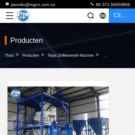
jasonliu@mgcn.com.cn
86-371-56659866
Citaat
Producten
>
>
>
Thuis
Producten
Tegel Zelfklevende Machine
Waterdichte Kerami