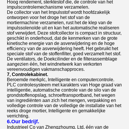
Hoog rendement, sterktestof die, de controle van het
impulscontrolemechanisme verzamelen.
De collector van het Impulsstof wordt hoofdzakelijk
ontworpen voor het droge het stof van de
mortiermachine verzamelen, rust het de klep van de
impulssolenoïde uit en kan het automatische realiseren
stof verwijdert. Deze stofcollector is compact in structuur,
geschikt in onderhoud, dat de kenmerken van de grote
kinetische energie van de asverwijdering en de hoge
efficiency van de asverwijdering heeft. Het gebruikt het
speciale stof van de stoffenfilter, goed verzamelt het stof.
De ventilators, de Doekcilinder en de filterassemblage
aangezien één, het windnetwerk kan verkorten
vereenvoudigen vakmanschapproces.
7, Controlekabinet.
Beroemde merkplc, Intelligente en computercontrole.
PLC controlesysteem met karakters van Hoge graad van
intelligentie, automatische controle van de silo van de
grondstoffenopslag, schroeftransportband, het wegen
van ingrediënten aan zich het mengen, verpakking en
volledige controle van de volledige de installatie van het
reeks droge mortier, Intelligente en gemakkelijke
verrichting.
6.Our bedrijf.
Industrieel Co van Zhengzhoumg. Ltd, één van de