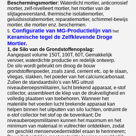
Beschermingsmortier:
Waterdicht mortier, anticorrosief
mortier, zelf-nivelleert mortier, het mortier van de
slijtageweerstand, thermische isolatiemortier,
geluidsisolatiemortier, reparatiemortier, schimmel-bewijs
mortier, die mortier enz. beschermen.
Configuratie van
MG-Productielijn van
5.
het
Keramische tegel de Zelfklevende Droge
Mortier.
1, de Silo van de Grondstoffenopslag:
Aangepast volume 150T, 100T, 60T, Gemakkelijk
vervoer, waterdichte productie en redelijk ontwerp.
De silo wordt gebruikt om droog de bouw
grondstoffenpoeder, zoals zand, cement etc. op te slaan,
vliegas, slakken, het poeder van het calciumcarbonaat.
Zullen de standaardsilo's van MG uitrust
niveauberoepsmilitairen, lucht brekend apparaat, e-stof
collector, assembleert de klep van de drukveiligheid en
volledig plaatsen van toebehoren. Wanneer het
materiële het voeden lucht brekende apparaat kan
helpen binnen het uitputten van silo luchten, ontruimt de
e-stof collector het stof op de bovenkant; De
niveauberoepsmilitairen kunnen het maximum en het
minimum van materiaal in vultrechter ontdekken, zodat
om geschikt mensenvoedermiddel eraan te herinneren;