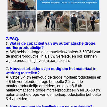
7.FAQ.
Wat is de capaciteit van uw automatische droge
1.
mortierproductielijn?
A: Wij hebben droge de capaciteitswaaiers 3-50T/H van
de mortierproductielijn als uw vereiste, en ook kunnen
wij de productielijn voor u aanpassen.
2.
Hoeveel arbeiders zijn nodig om het materiaal in
werking te stellen?
A: Onze 3-4 t/h eenvoudige droge mortierproductielijn en
4-6 t/h verbeterden droge behoefte 2-3 van de
mortierproductielijn arbeiders, en onze 6-8 t/h
halfautomatische droge mortierproductielijn en 10-50 t/h
automatische droge van de mortierproductielijn behoefte
3-4 arbeiders.
3.
Hoe ongeveer de kwaliteit van uw producten?