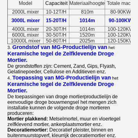
Model
Capaciteit
Materiaalhoogte
Totale macht
2000L mixer
10-12T/H
810m
80-90KW
3000L mixer
15-20T/H
1014m
90-100KW
4000L mixer
20-30T/H
1014m
100-120KW
6000L mixer
30-50T/H
1520m
100-120KW
10000L mixer
50-80T/H
2025m
120-150KW
Grondstof van
MG-Productielijn van
3.
het
Keramische tegel de Zelfklevende Droge
Mortier.
De grondstoffen zijn: Cement, Zand, Gips, Flyash,
Gelatinepoeder, Cellulose en Additieven enz.
Toepassing van
MG-Productielijn van
4.
het
Keramische tegel de Zelfklevende Droge
Mortier.
De toepassingen van droge mortierproductielijn de
eenvoudige droge bouwmengsel het mengen zich
installatie kunnen de volgende droge mortieren
produceren:
Mortier plakkend:
Metselmortel, muur en vloertegel
zelfklevend mortier, ankerplaatsmortier enz.
Decoratiemortier:
Decoratief pleister, binnen en
buitenmuurstopverf, kleurrijk decoratiemortier enz.