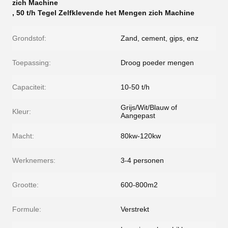
zich Machine
,
50 t/h Tegel Zelfklevende het Mengen zich Machine
Grondstof:
Zand, cement, gips, enz
Toepassing:
Droog poeder mengen
Capaciteit:
10-50 t/h
Grijs/Wit/Blauw of
Kleur:
Aangepast
Macht:
80kw-120kw
Werknemers:
3-4 personen
Grootte:
600-800m2
Formule:
Verstrekt