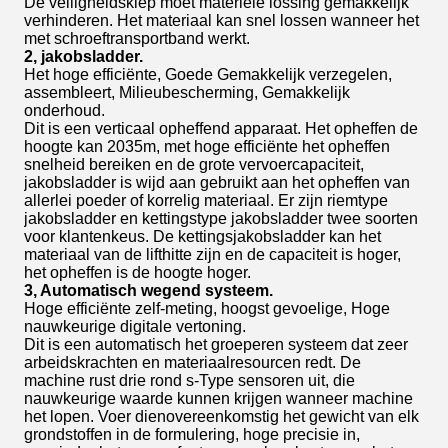
De veiligheidsklep moet materiële lossing gemakkelijk
verhinderen. Het materiaal kan snel lossen wanneer het
met schroeftransportband werkt.
2, jakobsladder.
Het hoge efficiënte, Goede Gemakkelijk verzegelen,
assembleert, Milieubescherming, Gemakkelijk
onderhoud.
Dit is een verticaal opheffend apparaat. Het opheffen de
hoogte kan 2035m, met hoge efficiënte het opheffen
snelheid bereiken en de grote vervoercapaciteit,
jakobsladder is wijd aan gebruikt aan het opheffen van
allerlei poeder of korrelig materiaal. Er zijn riemtype
jakobsladder en kettingstype jakobsladder twee soorten
voor klantenkeus. De kettingsjakobsladder kan het
materiaal van de lifthitte zijn en de capaciteit is hoger,
het opheffen is de hoogte hoger.
3, Automatisch wegend systeem.
Hoge efficiënte zelf-meting, hoogst gevoelige, Hoge
nauwkeurige digitale vertoning.
Dit is een automatisch het groeperen systeem dat zeer
arbeidskrachten en materiaalresourcen redt. De
machine rust drie rond s-Type sensoren uit, die
nauwkeurige waarde kunnen krijgen wanneer machine
het lopen. Voer dienovereenkomstig het gewicht van elk
grondstoffen in de formulering, hoge precisie in,