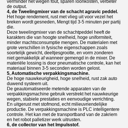
verminder het wegen fout, sparen loonkosten, verbeter
de output.
4, de Tweelingmixer van de schacht agravic peddel.
Het hoge rendement, rust met vlieg uit voor vezel het
breken wordt gesneden, Mengt tijd 3-5 minuten per partij
die.
Deze tweelingmixer van de schachtpeddel heeft de
karakters die van hoogte snelheid, hoge uniformiteit,
minder machtsconsumptie mengen. De materialen met
grote verschillen in fysische eigenschappen zoals
soortelijk gewicht, deeltjesgrootte, en vorm zonderen
niet gemakkelijk af wanneer gemengd in de mixer. De
materiële lossing is door pneumatische controle, kan het
materiaal binnen 3-5 seconden worden gelost.
5, Automatische verpakkingsmachine.
De hoge nauwkeurigheid, hoge snelheid, rust zak auto
duwend systeem uit.
De geautomatiseerde metende apparaten van de
verpakkingsmachine gebruik verstrekt het nauwkeurige
wegen, stabiele prestaties en eenvoudige verrichting.
En uitgerust met stofmond, echt milieuvriendelijke
productie. De verpakkingsmachine is PLC intelligentere
controle. Het kan met de transportband van de zakriem
en het robot palletizer werk uitrusten.
6, de collector van het Impulsstof.