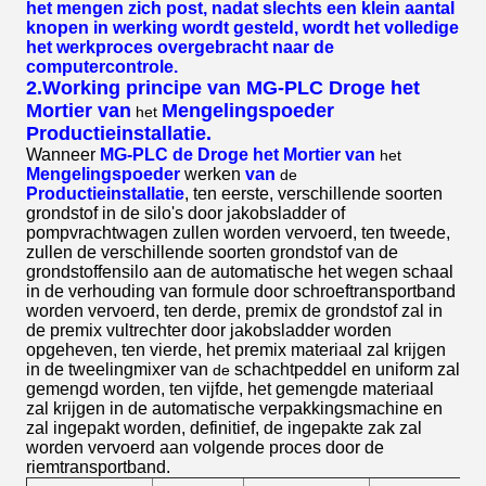
het mengen zich post, nadat slechts een klein aantal
knopen in werking wordt gesteld, wordt het volledige
het werkproces overgebracht naar de
computercontrole.
2.Working principe van
MG-PLC Droge het
Mortier van
Mengelingspoeder
het
Productieinstallatie
.
Wanneer
MG-PLC de Droge het Mortier van
het
Mengelingspoeder
werken
van
de
Productieinstallatie
, ten eerste, verschillende soorten
grondstof in de silo's door jakobsladder of
pompvrachtwagen zullen worden vervoerd, ten tweede,
zullen de verschillende soorten grondstof van de
grondstoffensilo aan de automatische het wegen schaal
in de verhouding van formule door schroeftransportband
worden vervoerd, ten derde, premix de grondstof zal in
de premix vultrechter door jakobsladder worden
opgeheven, ten vierde, het premix materiaal zal krijgen
in de tweelingmixer van
schachtpeddel en uniform zal
de
gemengd worden, ten vijfde, het gemengde materiaal
zal krijgen in de automatische verpakkingsmachine en
zal ingepakt worden, definitief, de ingepakte zak zal
worden vervoerd aan volgende proces door de
riemtransportband.