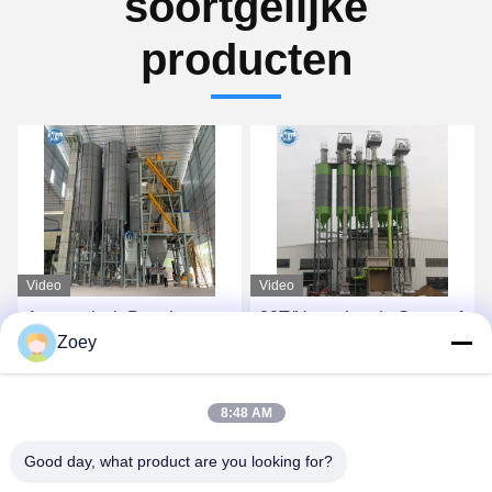
soortgelijke
producten
Video
Video
30T/H van het de Stopverf
Volledig automatische
Zoey
de Droge Mortier van de
speciale mortelbandmixer
cementmuur van het de
droog mortelmixer
Installatiepleister Machine
machine
Vind de beste prijs
Vind de beste prijs
8:48 AM
van de het Gipsmixer
Good day, what product are you looking for?