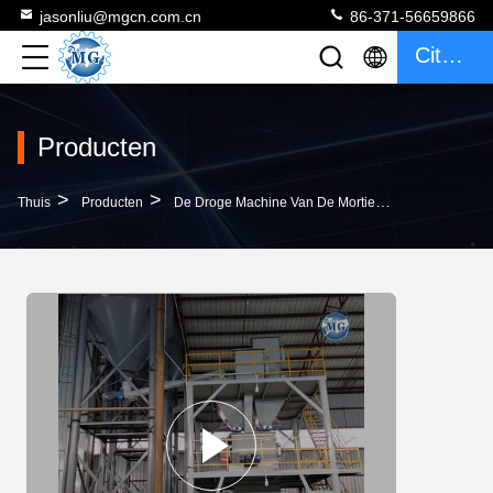
jasonliu@mgcn.com.cn
86-371-56659866
Citaat
Producten
>
>
>
Thuis
Producten
De Droge Machine Van De Mortiermixer
PLC De 