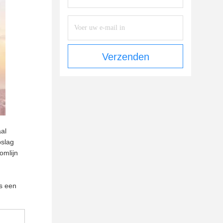
Verzenden
aal
pslag
omlijn
is een