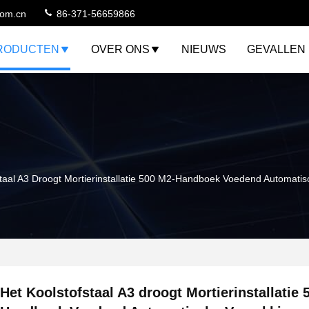
com.cn
86-371-56659866
RODUCTEN
OVER ONS
NIEUWS
GEVALLEN
staal A3 Droogt Mortierinstallatie 500 M2-Handboek Voedend Automati
Het Koolstofstaal A3 droogt Mortierinstallatie 