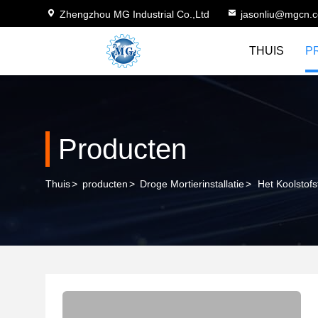
Zhengzhou MG Industrial Co.,Ltd
jasonliu@mgcn.
THUIS
P
Producten
Thuis
>
producten
>
Droge Mortierinstallatie
>
Het Koolstof