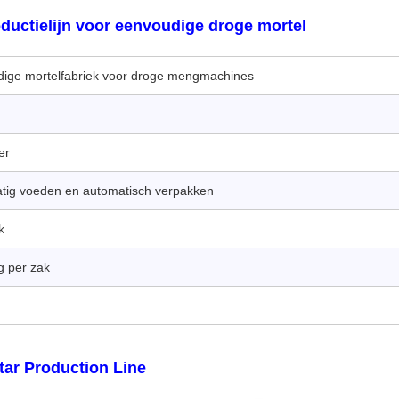
uctielijn voor eenvoudige droge mortel
ige mortelfabriek voor droge mengmachines
er
ig voeden en automatisch verpakken
k
g per zak
ar Production Line