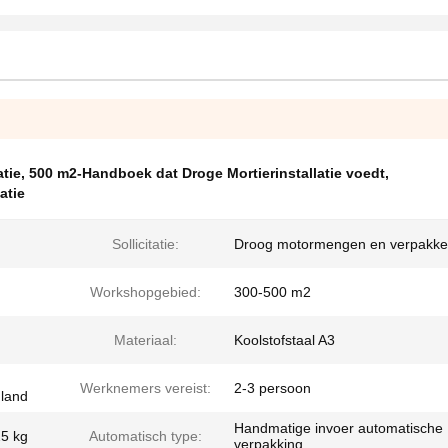
atie
,
500 m2-Handboek dat Droge Mortierinstallatie voedt
,
atie
Sollicitatie:
Droog motormengen en verpakk
Workshopgebied:
300-500 m2
Materiaal:
Koolstofstaal A3
Werknemers vereist:
2-3 persoon
nland
Handmatige invoer automatische
25 kg
Automatisch type:
verpakking