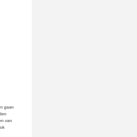
en gaan
rden
en van
ook