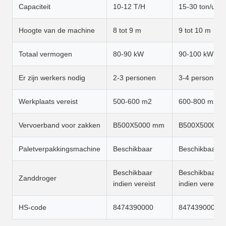
Capaciteit
10-12 T/H
15-30 ton/uur
Hoogte van de machine
8 tot 9 m
9 tot 10 m
Totaal vermogen
80-90 kW
90-100 kW
Er zijn werkers nodig
2-3 personen
3-4 personen
Werkplaats vereist
500-600 m2
600-800 m2
Vervoerband voor zakken
B500X5000 mm
B500X5000 m
Paletverpakkingsmachine
Beschikbaar
Beschikbaar
Beschikbaar
Beschikbaar
Zanddroger
indien vereist
indien vereist
HS-code
8474390000
8474390000