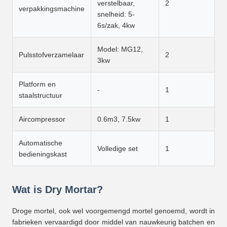
verstelbaar,
2
verpakkingsmachine
snelheid: 5-
6s/zak, 4kw
Model: MG12,
Pulsstofverzamelaar
2
3kw
Platform en
-
1
staalstructuur
Aircompressor
0.6m3, 7.5kw
1
Automatische
Volledige set
1
bedieningskast
Wat is Dry Mortar?
Droge mortel, ook wel voorgemengd mortel genoemd, wordt in
fabrieken vervaardigd door middel van nauwkeurig batchen en