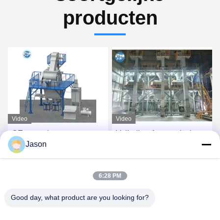
producten
Video
Video
Volledige Automatische
10-30T/H torentype de
Jason
Droge Mortierinstallatie
volledige automatische
voor Tegelkleefstof en
droge hete verkoop van
Tegelpleister het Maken
de mortierinstallatie
Vind de beste prijs
Vind de beste prijs
6:28 PM
Good day, what product are you looking for?