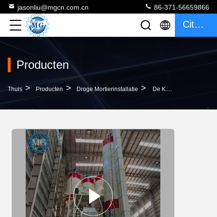
jasonliu@mgcn.com.cn
86-371-56659866
Citaat
Producten
>
>
>
Thuis
Producten
Droge Mortierinstallatie
De Keramische Tegel Van De Het Mortierinstallatie 25T Van Het Stopverfpoeder Zelfklevende Het Mengen Zich Productiemachine