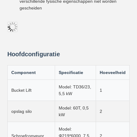
verschillende fysische eigenschappen niet worden
gescheiden
Hoofdconfiguratie
Component
Specificatie
Hoeveelheid
Model: TD36/23,
Bucket Lift
1
5,5 kW
Model: 60T, 0,5
opslag silo
2
kW
Model:
Schroefconveyor
Φ219*6000, 7,5
2