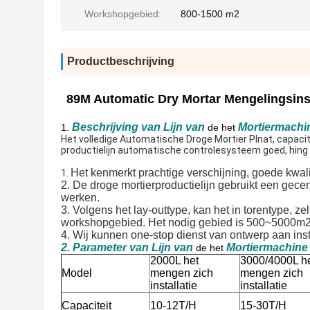
Workshopgebied:
800-1500 m2
Productbeschrijving
89M Automatic Dry Mortar Mengelingsinst
Beschrijving van
Lijn
van
Mortier
machi
1.
de het
Het volledige Automatische Droge Mortier Plnat, capacit
productielijn automatische controlesysteem goed, hing zi
Het kenmerkt prachtige verschijning, goede kwali
1. 
2. De droge mortierproductielijn gebruikt een gece
werken.
3. Volgens het lay-outtype, kan het in torentype, ze
workshopgebied. Het nodig gebied is 500~5000m2
4. Wij kunnen one-stop dienst van ontwerp aan inst
2. Parameter van
Lijn
van
Mortiermachine
de het
2000L het
3000/4000L h
Model
mengen zich
mengen zich
installatie
installatie
Capaciteit
10-12T/H
15-30T/H