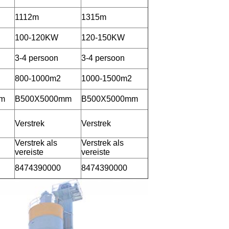
1112m
1315m
100-120KW
120-150KW
3-4 persoon
3-4 persoon
800-1000m2
1000-1500m2
m
B500X5000mm
B500X5000mm
Verstrek
Verstrek
Verstrek als
Verstrek als
vereiste
vereiste
8474390000
8474390000