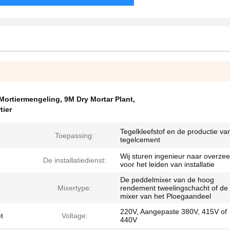
 Mortiermengeling
,
9M Dry Mortar Plant
,
tier
Tegelkleefstof en de productie va
Toepassing:
tegelcement
Wij sturen ingenieur naar overzee
De installatiedienst:
voor het leiden van installatie
De peddelmixer van de hoog
Mixertype:
rendement tweelingschacht of de
mixer van het Ploegaandeel
220V, Aangepaste 380V, 415V of
t
Voltage:
440V