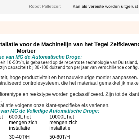
Robot Palletizer:
Kan als vereiste worden uitgerust
allatie voor de Machinelijn van het Tegel Zelfkleve
Mortier
ne van
MG
de
Automatische
Droge
:
eit 10-50t/h, is gebaseerd op de recentste technologie van Duitsland, 
jn capaciteit bij 30-100 duizend ton per jaar van verschillende configu
teit, hoge productiviteit en het nauwkeurige mortier aanpassen.
ntraliseerd controlesysteem, die het materiaal gemakkelijk maken
lftorentype en reekstype worden geclassificeerd. Zijn tot de klan
.
allatie volgens onze klant-specifieke eis verlenen.
van
MG
de
Volledige Automatische
Droge
:
et
6000L het
10000L het
mengen zich
mengen zich
installatie
installatie
30-40T/H
50-60T/H