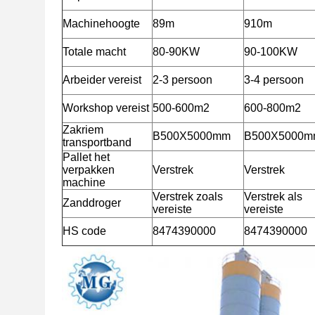
Machinehoogte
89m
910m
Totale macht
80-90KW
90-100KW
Arbeider vereist
2-3 persoon
3-4
persoon
Workshop vereist
500-600m2
600-800m2
Zakriem
B500X5000mm
B500X5000m
transportband
Pallet het
verpakken
Verstrek
Verstrek
machine
Verstrek zoals
Verstrek als
Zanddroger
vereiste
vereiste
HS code
8474390000
8474390000