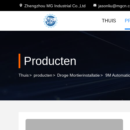
Zhengzhou MG Industrial Co.,Ltd
jasonliu@mgcn.
THUIS
P
Producten
Thuis
>
producten
>
Droge Mortierinstallatie
>
9M Automatic