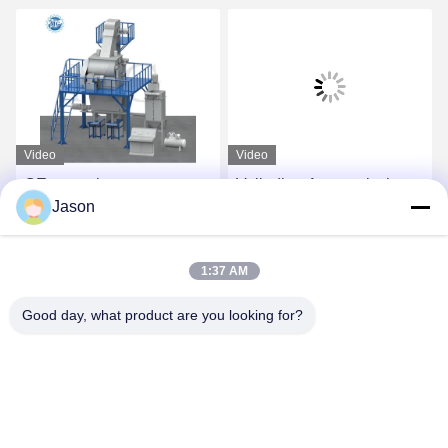
Video
Video
CE-spanning aangepaste
Volledige Automatische
Jason
droge mengsel poeder
Droge Mortierinstallatie
mortel mengmachine
voor Tegelkleefstof en
wand putty zand cement
Tegelpleister het Maken
Vind de beste prijs
Vind de beste prijs
1:37 AM
mixer keramische tegels
lijmfabriek
Good day, what product are you looking for?
ZHENGZHOU MG INDUSTRIAL CO.,LTD