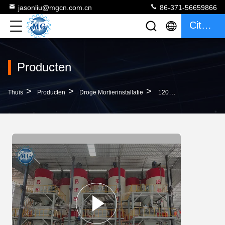
jasonliu@mgcn.com.cn
86-371-56659866
Citaat
Producten
>
>
>
Thuis
Producten
Droge Mortierinstallatie
120Kw Droog De Productielijn 30T Van Het Poedermortier/Volledig Automatisch Het Zandcement Van H