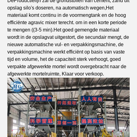
De
Productielijn zal de grondstoffen van cement, zand uit
opslag silo's doseren
, na automatisch wegen
,
Het
materiaal komt continu in de voormengtank en de hoog
efficiënte agravic mixer terecht.
om in een korte periode
te mengen ((3-5 min).Het goed gemengde materiaal
wordt in de opslagvat uitgestort,
die secundair mengt,
de
nieuwe automatische vul- en verpakkingsmachine,
de
verpakkingsmachine werkt efficiënt op basis van vaste
tijd en volume,
het de capaciteit sterk verhoogt,
goed
verpakte afgewerkte mortel wordt overgebracht naar de
afgewerkte mortelruimte,
Klaar voor verkoop.