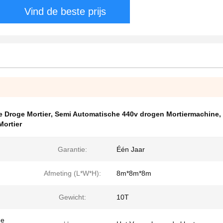
Vind de beste prijs
e Droge Mortier
,
Semi Automatische 440v drogen Mortiermachine
,
Mortier
Garantie:
Één Jaar
Afmeting (L*W*H):
8m*8m*8m
Gewicht:
10T
de