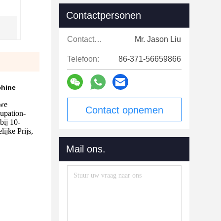
Contactpersonen
Contactpersonen:
Mr. Jason Liu
Telefoon:
86-371-56659866
chine
uwe
Contact opnemen
upation-
bij 10-
ijke Prijs,
Mail ons.