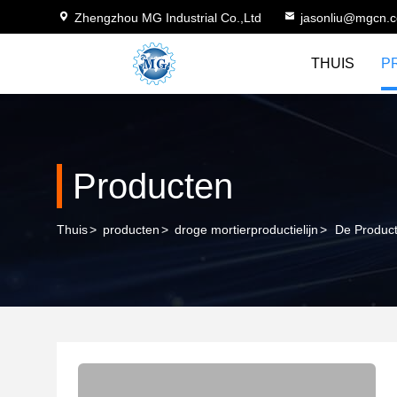
Zhengzhou MG Industrial Co.,Ltd
jasonliu@mgcn.
THUIS
P
Producten
Thuis
>
producten
>
droge mortierproductielijn
>
De Product