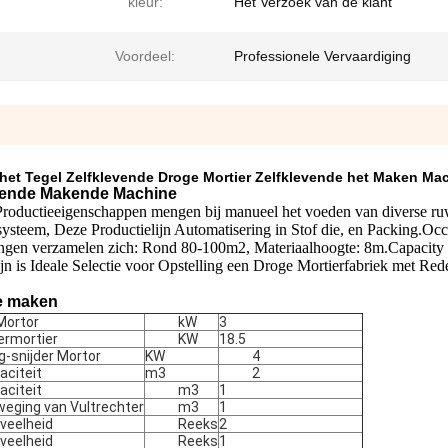
kleur:
Het Verzoek van de klant
Voordeel:
Professionele Vervaardiging
 het Tegel Zelfklevende Droge Mortier Zelfklevende het Maken Ma
evende Makende Machine
Productieeigenschappen mengen bij manueel het voeden van diverse r
ysteem, Deze Productielijn Automatisering in Stof die, en Packing.Occ
mengen verzamelen zich: Rond 80-100m2, Materiaalhoogte: 8m.Capacity 
 is Ideale Selectie voor Opstelling een Droge Mortierfabriek met Redel
ie maken
Mortor
kW
3
ermortier
KW
18.5
eg-snijder Mortor
KW
4
aciteit
m3
2
aciteit
m3
1
weging van Vultrechter
m3
1
veelheid
Reeks
2
veelheid
Reeks
1