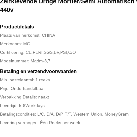
Zelfklevende Droge Mortier/Semi Automatisch
440v
Productdetails
Plaats van herkomst: CHINA
Merknaam: MG
Certificering: CE,FERI,SGS,BV,PSI,C/O
Modelnummer: Mgdm-3,7
Betaling en verzendvoorwaarden
Min. bestelaantal: 1 reeks
Prijs: Onderhandelbaar
Verpakking Details: naakt
Levertijd: 5-8Workdays
Betalingscondities: L/C, D/A, D/P, T/T, Western Union, MoneyGram
Levering vermogen: Één Reeks per week