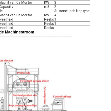
Macht van Ce Mortor
KW
3
apacity
m3
2
el
Automatisch kleptype
Macht van Ce Mortor
KW
4
veelheid
Reeks
1
veelheid
Reeks
1
veelheid
Reeks
n de Machinestroom