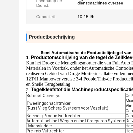
naverkoop de
dienstmachines overzee
Dienst:
Capaciteit:
10-15 t/h
Productbeschrijving
Semi Automatische de Productielijntegel van
Productomschrijving van de tegel de Zelfkl
1.
Kan het Droge de Mengelingsmortier die van Full Auto 
Materialen in Voerbak, onder het Automatische Controles
realiseren Gebied van Droge Mortierinstallatie vullen 
12T/H.Manpower vereist: 3-4 People.This-de Productielijn
en Snelle Terugbetaling.
Tegelkleefstof die Machineproductspecificat
2.
Schroef Converyor
Ce 
Mix
Tweelingschachtmixer
Vli
(Rust Vlieg Scherp Systeem voor Vezel uit)
Cap
Beëindig Productvultrechter
Cap
Automatisch het Wegen en het Groeperen Systeem
De 
Jakobsladder
Hoe
Pre-mix Vultrechter
Hoe