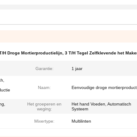
T/H Droge Mortierproductielijn
,
3 T/H Tegel Zelfklevende het Mak
Garantie:
1 jaar
ch,
Naam:
Eenvoudige droge mortierproducti
uctie
ng,
Het groeperen en
Het hand Voeden, Automatisch
weging:
Systeem
Mixertype:
Multilinten