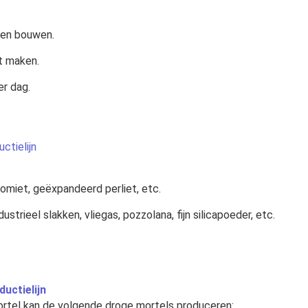
ken bouwen.
t maken.
er dag.
ctielijn
lomiet, geëxpandeerd perliet, etc.
ustrieel slakken, vliegas, pozzolana, fijn silicapoeder, etc.
uctielijn
rtel kan de volgende droge mortels produceren: