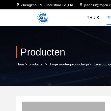
Zhengzhou MG Industrial Co.,Ltd
jasonliu@mgcn.
THUIS
P
Producten
Thuis
>
producten
>
droge mortierproductielijn
>
Eenvoudige