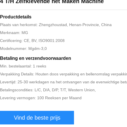
4 T/H Zelfklevende het Maken Machine
Productdetails
Plaats van herkomst: Zhengzhoustad, Henan-Provincie, China
Merknaam: MG
Certificering: CE, BV, ISO9001:2008
Modelnummer: Mgdm-3,0
Betaling en verzendvoorwaarden
Min. bestelaantal: 1 reeks
Verpakking Details: Houten doos verpakking en bellenomslag verpakki
Levertijd: 25-30 werkdagen na het ontvangen van de evenwichtige beta
Betalingscondities: L/C, D/A, D/P, T/T, Western Union,
Levering vermogen: 100 Reeksen per Maand
Vind de beste prijs