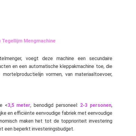
/u Tegellijm Mengmachine
telmenger, voegt deze machine een secundaire 
cten en een automatische kleppakmachine toe, die 
rtelproductielijn vormen, van materiaaltoevoer, 
te <
3,5 meter
, benodigd personeel: 
2-3 personen
, 
lijke en efficiënte eenvoudige fabriek met eenvoudige 
misch maken het tot de topprioriteit investering 
et een beperkt investeringsbudget.