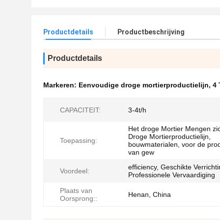
Productdetails
Productbeschrijving
Productdetails
Markeren:
Eenvoudige droge mortierproductielijn
,
4 
CAPACITEIT:
3-4t/h
Het droge Mortier Mengen zi
Droge Mortierproductielijn,
Toepassing:
bouwmaterialen, voor de prod
van gew
efficiency, Geschikte Verrichti
Voordeel:
Professionele Vervaardiging
Plaats van
Henan, China
Oorsprong::