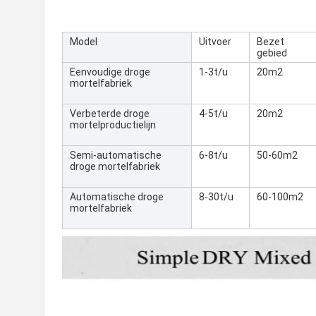
Model
Uitvoer
Bezet
gebied
Eenvoudige droge
1-3t/u
20m2
mortelfabriek
Verbeterde droge
4-5t/u
20m2
mortelproductielijn
Semi-automatische
6-8t/u
50-60m2
droge mortelfabriek
Automatische droge
8-30t/u
60-100m2
mortelfabriek