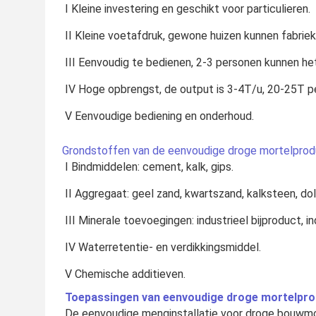
I Kleine investering en geschikt voor particulieren.
II Kleine voetafdruk, gewone huizen kunnen fabrie
III Eenvoudig te bedienen, 2-3 personen kunnen he
IV Hoge opbrengst, de output is 3-4T/u, 20-25T p
V Eenvoudige bediening en onderhoud.
Grondstoffen van de eenvoudige droge mortelprodu
I Bindmiddelen: cement, kalk, gips.
II Aggregaat: geel zand, kwartszand, kalksteen, do
III Minerale toevoegingen: industrieel bijproduct, ind
IV Waterretentie- en verdikkingsmiddel.
V Chemische additieven.
Toepassingen van 
eenvoudige 
droge mortelprod
De eenvoudige menginstallatie voor droge bouwmo