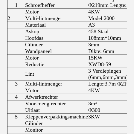
1
Schroefheffer
Φ219mm Lengte:3.
Motor
4KW
2
Multi-lintmenger
Model 2000
Materiaal
A3
Askop
45# Staal
Hoofdas
108mm*10mm
Cilinder
3mm
Wandpaneel
Dikte: 6mm
Motor
15KW
Reductie
XWD8-59
3 Verdiepingen
Lint
(6mm,6mm,3mm)
3
Multi-lintmenger
Lengte:3.7m Φ219
Motor
4KW
4
Afwerktrechter
Voor-mengtrechter
3m³
Uitlaat
Φ300
5
Kleppenverpakkingsmachine
3KW
Cilinder
Monitor