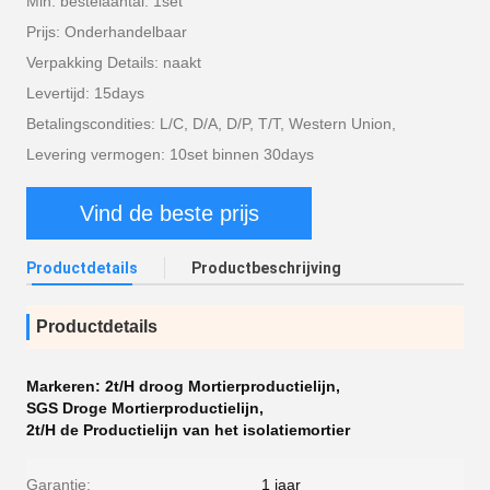
Min. bestelaantal: 1set
Prijs: Onderhandelbaar
Verpakking Details: naakt
Levertijd: 15days
Betalingscondities: L/C, D/A, D/P, T/T, Western Union,
Levering vermogen: 10set binnen 30days
Vind de beste prijs
Productdetails
Productbeschrijving
Productdetails
Markeren:
2t/H droog Mortierproductielijn
,
SGS Droge Mortierproductielijn
,
2t/H de Productielijn van het isolatiemortier
Garantie:
1 jaar