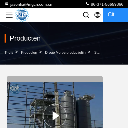
jasonliu@mgcn.com.cn
86-371-56659866
Citaat
Producten
>
>
>
Thuis
Producten
Droge Mortierproductielijn
SGS Het Certificaat 2t/H Droogt De Productielijn Van Het De Isolatiemortier Van De Mortierproductielijn