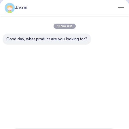
Volledige Automatische
Productielijn voor droge
Jason
Droge Mortierproductielijn
poedermortel met lage
met Robot/het Palletiseren
investering
Systeem
Vind de beste prijs
Vind de beste prijs
11:44 AM
Good day, what product are you looking for?
ZHENGZHOU MG INDUSTRIAL CO.,LTD
jasonliu@mgcn.com.cn
86-371-56659866
Road van No.27zizhu, High-tech Streek, Zhengzhou-Stad,
Henan-Provincie, China