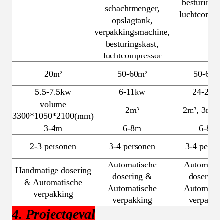
besturings
schachtmenger,
luchtcompr
opslagtank,
verpakkingsmachine,
besturingskast,
luchtcompressor
20m²
50-60m²
50-60m
5.5-7.5kw
6-11kw
24-28k
volume
2m³
2m³, 3m³,
3300*1050*2100(mm)
3-4m
6-8m
6-8m
2-3 personen
3-4 personen
3-4 perso
Automatische
Automati
Handmatige dosering
dosering &
doserin
& Automatische
Automatische
Automati
verpakking
verpakking
verpakk
4. Projectgeval