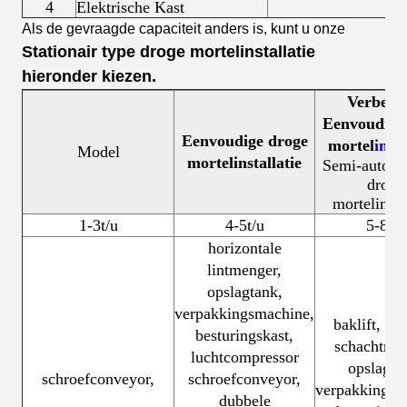
4
Elektrische Kast
Als de gevraagde capaciteit anders is, kunt u onze
Stationair type droge mortelinstallatie
hieronder kiezen.
Verbete
Eenvoudige
Eenvoudige droge
mortel
insta
Model
mortelinstallatie
Semi-automa
droge
mortelinsta
1-3t/u
4-5t/u
5-8t/u
horizontale
lintmenger,
opslagtank,
verpakkingsmachine,
baklift, du
besturingskast,
schachtmen
luchtcompressor
opslagta
schroefconveyor,
schroefconveyor,
verpakkingsm
dubbele