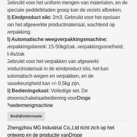
Gebruikt voor het uniform mengen van materialen, en de
speciale peddelbladen groep kan de vezels afbreken.
3) Eindproduct silo
: 2m3. Gebruikt voor het opslaan
van het afgewerkte productmateriaal, wachtend op
verpakking.
4) Automatische weegverpakkingsmachine:
verpakkingsbereik: 15-50kg/zak, verpakkingssnelheid:
4-6s/zak
Gebruikt voor het verpakken van afgewerkt
productmateriaal in de eindproduct silo, het kan
automatisch wegen en verpakken, en de
nauwkeurigheid kan +/- 0.5kg zijn.
5) Bedieningskast:
Volledige set. De
stroomschakelaarbediening voor
Droge
Poedermengmachine
Bedrijfsinformatie
Zhengzhou MG Industrial Co,.Ltd richt zich op het
ontwerp en de productie van
Droge