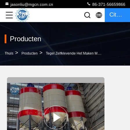
jasonliu@mgcn.com.cn
86-371-56659866
Citaat
Producten
>
>
>
Thuis
Producten
Tegel Zelfklevende Het Maken Machine
Droge D