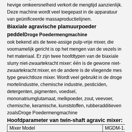
hevige omkeersnelheid verkort de mengtijd aanzienlijk.
Deze machine wordt veel toegepast in de apparatuur
van geünificeerde massaproductielijnen.
Biaxiale agravische plamuurpoeder
peddel
Droge Poedermengmachine
ook bekend als de twee-assige pulp-vrije mixer, die
voornamelijk gericht is op het mengen van de vezels in
het materiaal. Er zijn twee hoofdtypen van de biaxiale
slurry niet-zwaartekracht mixer: één is de gewone niet-
zwaartekracht mixer, en de andere is de vliegende mes
type gewichtloze mixer. Wordt veel gebruikt in de droge
mortelindustrie, chemische industrie, pesticiden,
detergenten, pigmenten, voedsel,
mononatriumglutamaat, melkpoeder, zout, veevoer,
chemische, keramische, kunststoffen, rubberadditieven
zoals
Droge Poedermengmachine
Hoofdparameter van twin-shaft agravic mixer:
Mixer Model
MGDM-1.2