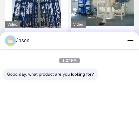
Video
Video
Vinnige dosering droog
Type klep verpakking
Jason
poeder mortel plant muur
droge mortel
putty zand cement
menginstallatie muurvuller
mengmachine keramische
pleister tegellijm lijm
Vind de beste prijs
Vind de beste prijs
1:27 PM
tegels lijm productielijn
voegmiddel making
machine
Good day, what product are you looking for?
ZHENGZHOU MG INDUSTRIAL CO.,LTD
jasonliu@mgcn.com.cn
86-371-56659866