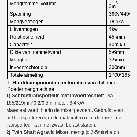
3
Mengtrommel volume
2m
Spanning
380v/440v 5
Mengvermogen
18.5kw
L
iftvermogen
4kw
R
otatiesnelheid
45r/min
Capaciteit
40m3/u
Dikte van trommelwand
5-6mm
Mengtijd
3-5min
Invoertrechter dia
300mm
Totale afmeting
1700*1650*
1. Hoofdcomponenten en functies van de
Droge
Poedermengmachine
1) Schroeftransporteur met invoertrechter
: Dia
165/219mm*3.2/3.5m, motor: 3-4KW
Materiaal wordt hierin de mixer gevoerd.
Gebruikt voor
het transporteren van de materialen naar de mixer, de
transporteur kan niet zwaar belast starten.
2) Twin Shaft Agravic Mixer
: mengtijd 3-5min/batch