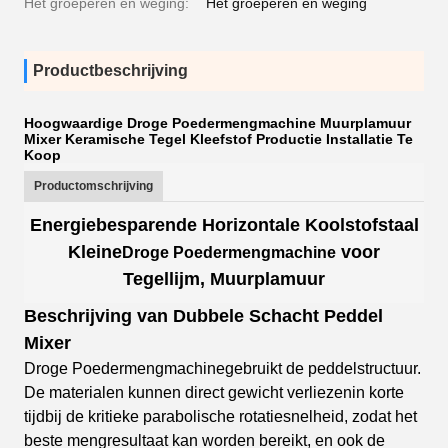
Het groeperen en weging:
Het groeperen en weging
Productbeschrijving
Hoogwaardige Droge Poedermengmachine Muurplamuur
Mixer Keramische Tegel Kleefstof Productie Installatie Te
Koop
Productomschrijving
Energiebesparende Horizontale Koolstofstaal
Kleine
voor
Droge Poedermengmachine
Tegellijm, Muurplamuur
Beschrijving van Dubbele Schacht Peddel
Mixer
Droge Poedermengmachine
gebruikt de peddelstructuur.
De materialen kunnen direct gewicht verliezen
in korte
tijd
bij de kritieke parabolische rotatiesnelheid, zodat het
beste mengresultaat kan worden bereikt, en ook de