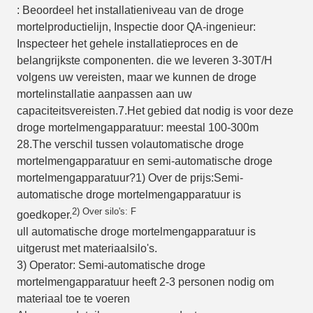
: Beoordeel het installatieniveau van de droge
mortelproductielijn, Inspectie door QA-ingenieur:
Inspecteer het gehele installatieproces en de
belangrijkste componenten.
die we leveren
3-30T/H
volgens uw vereisten
, maar
we kunnen de droge
mortelinstallatie aanpassen aan uw
capaciteitsvereisten.
7.
Het gebied dat nodig is voor deze
droge mortelmengapparatuur
: meestal
100
-
300m
2
8.T
he verschil tussen volautomatische droge
mortelmengapparatuur en semi-automatische droge
mortelmengapparatuur?
1) Over de prijs:
Semi-
automatische droge mortelmengapparatuur is
2) Over silo's: F
goedkoper
.
ull automatische droge mortelmengapparatuur is
uitgerust met materiaalsilo's
.
3) Operator:
Semi-automatische droge
mortelmengapparatuur
heeft 2-3 personen nodig om
materiaal toe te voeren