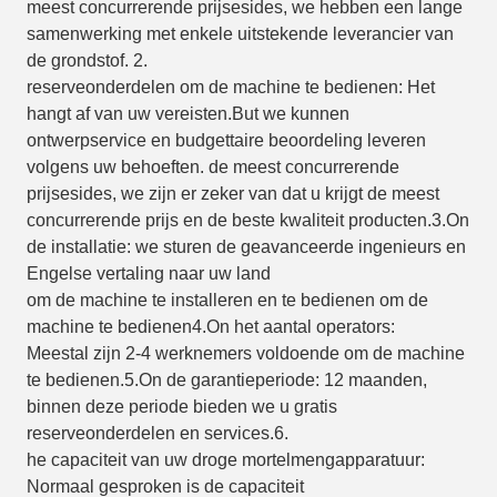
meest concurrerende prijs
esides, we hebben een lange
samenwerking met enkele
uitstekende
leverancier
van
de grondstof
.
2.
reserveonderdelen
om de machine te bedienen
: Het
hangt af van uw vereisten.
B
ut we kunnen
ontwerpservice en budgettaire beoordeling leveren
volgens uw behoeften.
de meest concurrerende
prijs
esides, we zijn er zeker van dat u krijgt
de meest
concurrerende prijs
en de
beste kwaliteit
producten.
3.
O
n
de installatie: we sturen de geavanceerde ingenieurs en
Engelse vertaling naar uw land
om de machine te installeren en te bedienen
om de
machine te bedienen
4.
O
n het aantal operators:
Meestal zijn 2-4 werknemers voldoende
om de machine
te bedienen
.
5.
O
n de garantieperiode: 12 maanden,
binnen deze periode bieden we u gratis
reserveonderdelen en services.
6.
he capaciteit van uw droge mortelmengapparatuur
:
Normaal gesproken is de
capaciteit