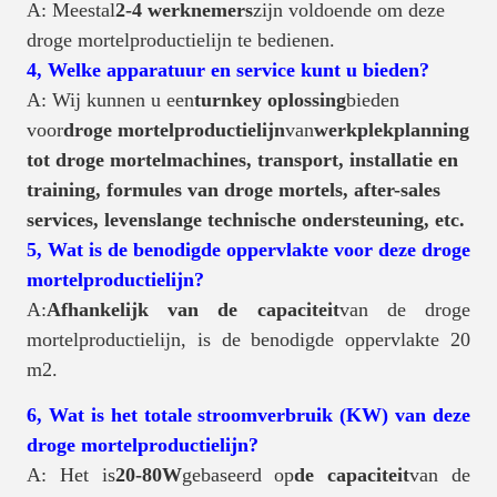
A: Meestal
2-4 werknemers
zijn voldoende om deze
droge mortelproductielijn te bedienen.
4, Welke apparatuur en service kunt u bieden?
A: Wij kunnen u een
turnkey oplossing
bieden
voor
droge mortelproductielijn
van
werkplekplanning
tot droge mortelmachines, transport, installatie en
training, formules van droge mortels, after-sales
services, levenslange technische ondersteuning, etc.
5, Wat is de benodigde oppervlakte voor deze droge
mortelproductielijn?
A:
Afhankelijk van de capaciteit
van de droge
mortelproductielijn, is de benodigde oppervlakte 20
m2.
6, Wat is het totale stroomverbruik (KW) van deze
droge mortelproductielijn?
A: Het is
20-80W
gebaseerd op
de capaciteit
van de