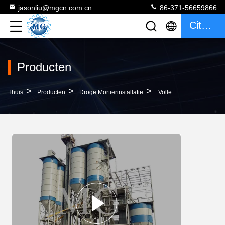
jasonliu@mgcn.com.cn
86-371-56659866
Citaat
Producten
>
>
>
Thuis
Producten
Droge Mortierinstallatie
Volledig Automatische Droge Het Bouwmateriaalmachines Van De Mortierinstallatie 10-30T/H