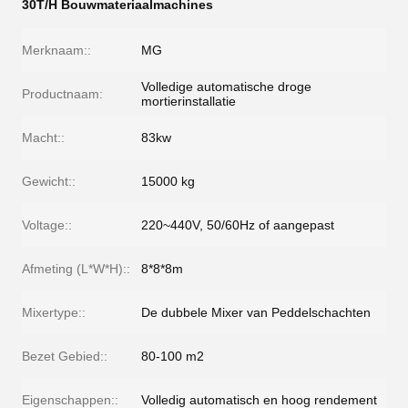
30T/H Bouwmateriaalmachines
Merknaam::
MG
Volledige automatische droge
Productnaam:
mortierinstallatie
Macht::
83kw
Gewicht::
15000 kg
Voltage::
220~440V, 50/60Hz of aangepast
Afmeting (L*W*H)::
8*8*8m
Mixertype::
De dubbele Mixer van Peddelschachten
Bezet Gebied::
80-100 m2
Eigenschappen::
Volledig automatisch en hoog rendement