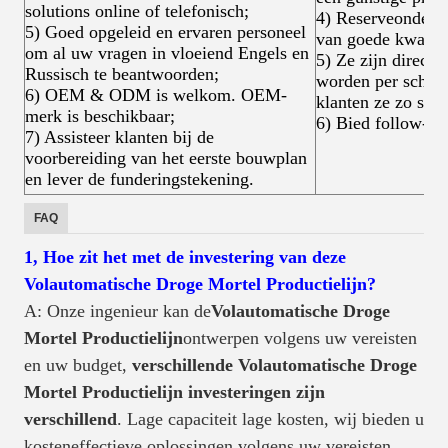
solutions online of telefonisch;
4) Reserveonderdel
5) Goed opgeleid en ervaren personeel
van goede kwalite
om al uw vragen in vloeiend Engels en
5) Ze zijn direct 
Russisch te beantwoorden;
worden per schip 
6) OEM & ODM is welkom. OEM-
klanten ze zo sne
merk is beschikbaar;
6) Bied follow-up
7) Assisteer klanten bij de
voorbereiding van het eerste bouwplan
en lever de funderingstekening.
FAQ
1, Hoe zit het met de investering van deze
Volautomatische Droge Mortel Productielijn?
A: Onze ingenieur kan de
Volautomatische Droge
Mortel Productielijn
ontwerpen volgens uw vereisten
en uw budget,
verschillende Volautomatische Droge
Mortel Productielijn investeringen zijn
verschillend
. Lage capaciteit lage kosten, wij bieden u
kosteneffectieve oplossingen volgens uw vereisten.