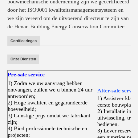
bouwmechanische onderneming zijn we gecertificeerd
door het ISO9001 kwaliteitsmanagementsysteem en
we zijn vereerd om de uitvoerend directeur te zijn van
de Henan Building Energy Conservation Committee.
Certificeringen
Onze Diensten
Pre-sale service
1) Zodra we uw aanvraag hebben
ontvangen, zullen we u binnen 24 uur
After-sale servic
antwoorden;
1) Assisteer klant
2) Hoge kwaliteit en gegarandeerde
eerste bouwplan e
hoeveelheid;
2) Installatie in 
3) Gunstige prijs omdat we fabrikant
uitwisseling, trai
zijn;
bedienen.
4) Bied professionele technische en
3) Lever reserve-
projecten;
een gunstige prijs