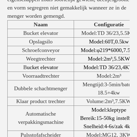
en vorm segregren niet gemakkelijk wanneer ze in de
menger worden gemengd.
Naam
Configuratie
Bucket elevator
Model:TD 36/23,5.5KW
Opslagsilo
Model:60T,0.5kw
Schroefconveyor
Model:
φ219*6000,7.5kw
Weegtrechter
Model:2m³,5.5KW
B
ucket elevator
Model:TD 36/23,4KW
Voorraadtrechter
Model:2m³
Mengtijd:3-5min/batch,
Dubbele schachtmenger
18.5+4kw
Klaar product trechter
Volume:2m³,7.5KW
Model:kleptype
Automatische
Bereik:15-50kg instelbaa
verpakkingsmachine
Snelheid:4-6s/zak 4kw
Pulsstofafscheider
Model:MG12, 3KW