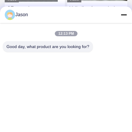
Volledige Automatische
10-30T/H torentype de
Jason
Droge Mortierinstallatie
volledige automatische
voor Tegelkleefstof en
droge hete verkoop van
Tegelpleister het Maken
de mortierinstallatie
Vind de beste prijs
Vind de beste prijs
12:13 PM
Good day, what product are you looking for?
ZHENGZHOU MG INDUSTRIAL CO.,LTD
jasonliu@mgcn.com.cn
86-371-56659866
Road van No.27zizhu, High-tech Streek, Zhengzhou-Stad,
Henan-Provincie, China