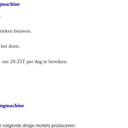
gmachine
.
brieken bouwen.
het doen. 
, om 
20-25T per dag te bereiken.
engmachine
volgende droge mortels produceren: