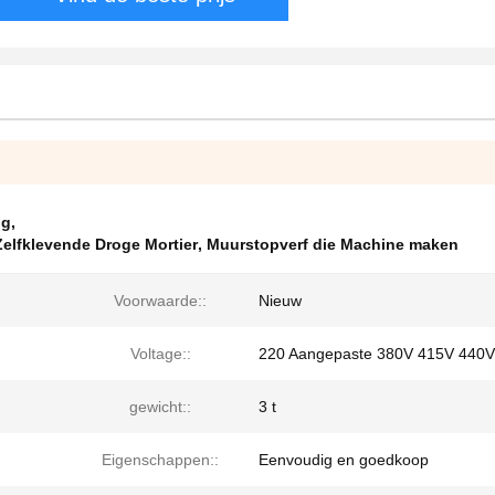
ng
,
Zelfklevende Droge Mortier
,
Muurstopverf die Machine maken
Voorwaarde::
Nieuw
Voltage::
220 Aangepaste 380V 415V 440V
gewicht::
3 t
Eigenschappen::
Eenvoudig en goedkoop