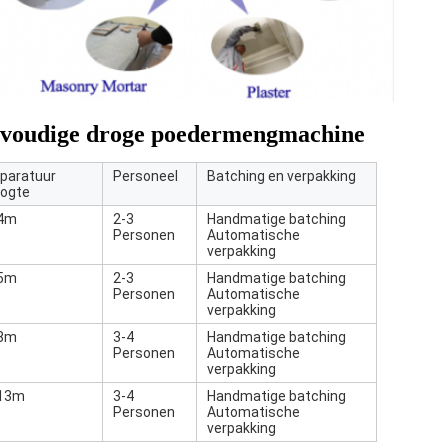
nvoudige droge poedermengmachine
paratuur
Personeel
Batching en verpakking
ogte
4m
2-3
Handmatige batching
Personen
Automatische
verpakking
5m
2-3
Handmatige batching
Personen
Automatische
verpakking
8m
3-4
Handmatige batching
Personen
Automatische
verpakking
13m
3-4
Handmatige batching
Personen
Automatische
verpakking