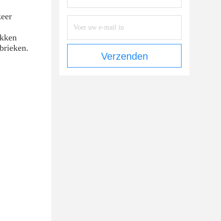
zeer
akken
brieken.
Verzenden