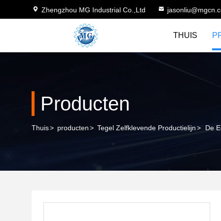
Zhengzhou MG Industrial Co.,Ltd
jasonliu@mgcn.
THUIS
P
Producten
Thuis
>
producten
>
Tegel Zelfklevende Productielijn
>
De E