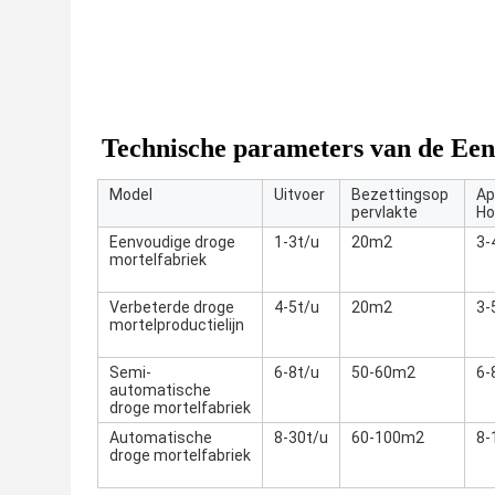
Technische parameters van de Ee
Model
Uitvoer
Bezettingsop
Ap
pervlakte
Ho
Eenvoudige droge
1-3t/u
20m2
3-
mortelfabriek
Verbeterde droge
4-5t/u
20m2
3-
mortelproductielijn
Semi-
6-8t/u
50-60m2
6-
automatische
droge mortelfabriek
Automatische
8-30t/u
60-100m2
8-
droge mortelfabriek