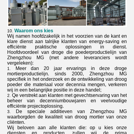
Waarom ons kies
10.
Wij namen hoofdzakelijk in het voorzien van de kant en
klare dienst aan talrijke klanten van energy-saving en
efficiënte praktische oplossingen in dienst.
Hoofdvoordeel van droge die poederproductielijn van
Zhengzhou MG (met andere leveranciers wordt
vergeleken):
Meer dan 20 jaar ervarings in deze droge
1.
mortierproductielijn. sinds 2000, Zhengzhou MG
specifiek in het onderzoek en de ontwikkeling van droog
poeder die materiaal voor decennia mengen, verkeren
wij in een belangrijke positie in deze handel;
Qe verstrekt aan klanten met gevechtservaring van het
2.
beheer van decenniumbouwjaren en veelvoudige
efficiënte projectoplossing.
De speciale additieven van Zhengzhou MG
3.
waarborgden de kwaliteit van droog mortier van onze
cliënten.
Wij beloven aan alle klanten die: op u kies onze
diensten en producten, zullen wij de prima