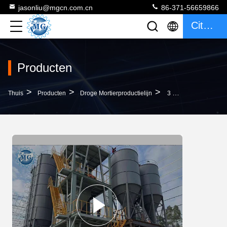
jasonliu@mgcn.com.cn
86-371-56659866
Citaat
Producten
>
>
>
Thuis
Producten
Droge Mortierproductielijn
3 Minuten Die Droge De Tegelpleister Van De Mortierproductielijn Het Mengen Zich Installatie Mengen