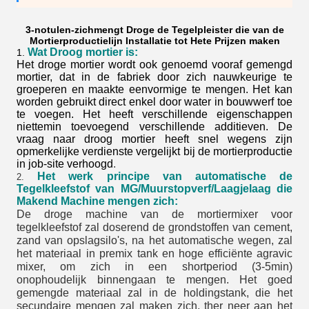
3-notulen-zichmengt Droge de Tegelpleister die van de
Mortierproductielijn Installatie tot Hete Prijzen maken
Wat Droog mortier is:
1.
Het droge mortier wordt ook genoemd vooraf gemengd
mortier, dat in de fabriek door zich nauwkeurige te
groeperen en maakte eenvormige te mengen. Het kan
worden gebruikt direct enkel door water in bouwwerf toe
te voegen. Het heeft verschillende eigenschappen
niettemin toevoegend verschillende additieven. De
vraag naar droog mortier heeft snel wegens zijn
opmerkelijke verdienste vergelijkt bij de mortierproductie
in job-site verhoogd
.
Het werk principe van automatische de
2.
Tegel
kleefstof van
MG
/Muurstopverf/Laagjelaag die
Makend Machine mengen zich
:
De droge machine van de mortiermixer voor
tegelkleefstof zal doserend de grondstoffen van cement,
zand van opslagsilo's, na het automatische wegen, zal
het materiaal in premix tank en hoge efficiënte agravic
mixer, om zich in een shortperiod (3-5min)
onophoudelijk binnengaan te mengen. Het goed
gemengde materiaal zal in de holdingstank, die het
secundaire mengen zal maken zich, ther neer aan het