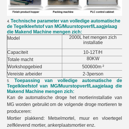
Technische parameter van volledige automatische
4.
de
Tegel
kleefstof van
MG
/Muurstopverf/Laagjelaag
die Makend Machine mengen zich
:
2000L het mengen zich
Model
installatie
Capaciteit
10-12T/H
80KW
Totale macht
Workshopgebied
500600m ²
Vereiste arbeider
2-3person
Toepassing van volledige automatische de
5.
Tegel
kleefstof van
MG
/Muurstopverf/Laagjelaag die
Makend Machine mengen zich
:
Kan de automatische droge het mortierinstallatie van
MG worden gebruikt om de volgende droge mortieren te
produceren:
Mortier plakkend: Metselmortel, muur en vloertegel
zelfklevend mortier, ankerplaatsmortier enz.