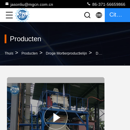
jasonliu@mgcn.com.cn
86-371-56659866
Citaat
Producten
>
>
>
Thuis
Producten
Droge Mortierproductielijn
De Klaar Mengelings Automatische 25 T/H Droge Installatie Van De De Muurstopverf Van De Mortierproductielijn