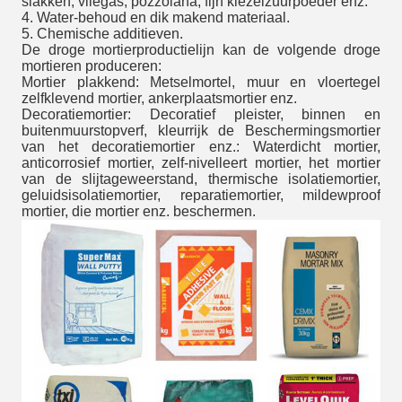
slakken, vliegas, pozzolana, fijn kiezelzuurpoeder enz.
4. Water-behoud en dik makend materiaal.
5. Chemische additieven.
De droge mortierproductielijn kan de volgende droge
mortieren produceren:
Mortier plakkend: Metselmortel, muur en vloertegel
zelfklevend mortier, ankerplaatsmortier enz.
Decoratiemortier: Decoratief pleister, binnen en
buitenmuurstopverf, kleurrijk de Beschermingsmortier
van het decoratiemortier enz.: Waterdicht mortier,
anticorrosief mortier, zelf-nivelleert mortier, het mortier
van de slijtageweerstand, thermische isolatiemortier,
geluidsisolatiemortier, reparatiemortier, mildewproof
mortier, die mortier enz. beschermen.