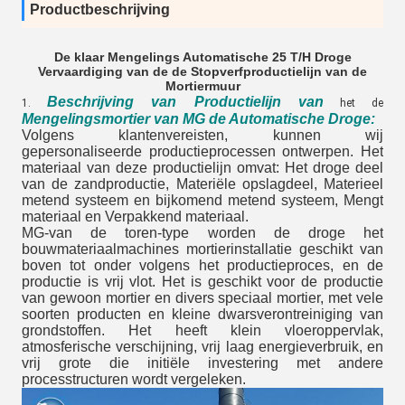
Productbeschrijving
De klaar Mengelings Automatische 25 T/H Droge
Vervaardiging van de de Stopverfproductielijn van de
Mortiermuur
Beschrijving van Productielijn van
1.
het de
Mengelingsmortier van MG de Automatische Droge
:
Volgens klantenvereisten, kunnen wij
gepersonaliseerde productieprocessen ontwerpen. Het
materiaal van deze productielijn omvat: Het droge deel
van de zandproductie, Materiële opslagdeel, Materieel
metend systeem en bijkomend metend systeem, Mengt
materiaal en Verpakkend materiaal.
MG-van de toren-type worden de droge het
bouwmateriaalmachines mortierinstallatie geschikt van
boven tot onder volgens het productieproces, en de
productie is vrij vlot. Het is geschikt voor de productie
van gewoon mortier en divers speciaal mortier, met vele
soorten producten en kleine dwarsverontreiniging van
grondstoffen. Het heeft klein vloeroppervlak,
atmosferische verschijning, vrij laag energieverbruik, en
vrij grote die initiële investering met andere
processtructuren wordt vergeleken.