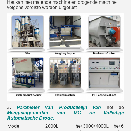
Het kan met malende machine en drogende machine
volgens vereiste worden uitgerust.
3.
Parameter van Productielijn van
het de
Mengelingsmortier van MG de Volledige
Automatische Droge
:
Model
2000L het
3000/4000L het
60