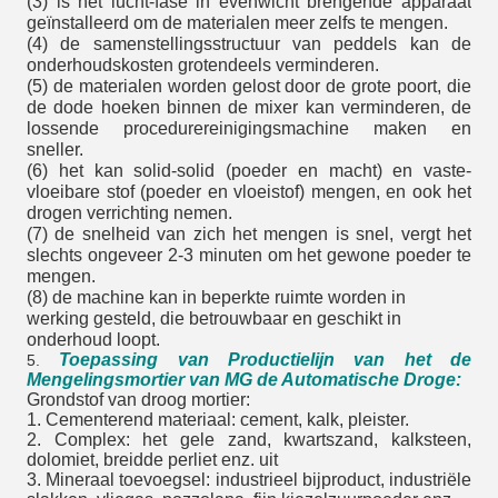
(3) is het lucht-fase in evenwicht brengende apparaat
geïnstalleerd om de materialen meer zelfs te mengen.
(4) de samenstellingsstructuur van peddels kan de
onderhoudskosten grotendeels verminderen.
(5) de materialen worden gelost door de grote poort, die
de dode hoeken binnen de mixer kan verminderen, de
lossende procedurereinigingsmachine maken en
sneller.
(6) het kan solid-solid (poeder en macht) en vaste-
vloeibare stof (poeder en vloeistof) mengen, en ook het
drogen verrichting nemen.
(7) de snelheid van zich het mengen is snel, vergt het
slechts ongeveer 2-3 minuten om het gewone poeder te
mengen.
(8) de machine kan in beperkte ruimte worden in
werking gesteld, die betrouwbaar en geschikt in
onderhoud loopt.
Toepassing van Productielijn van het de
5.
Mengelingsmortier van MG de Automatische Droge:
Grondstof van droog mortier:
1. Cementerend materiaal: cement, kalk, pleister.
2. Complex: het gele zand, kwartszand, kalksteen,
dolomiet, breidde perliet enz. uit
3. Mineraal toevoegsel: industrieel bijproduct, industriële