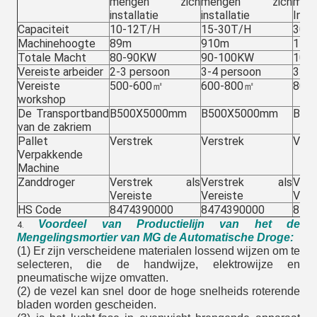
mengen zich
mengen zich
me
installatie
installatie
Insta
Capaciteit
10-12T/H
15-30T/H
30-
Machinehoogte
89m
910m
111
Totale Macht
80-90KW
90-100KW
100
Vereiste arbeider
2-3 persoon
3-4 persoon
3-4 
Vereiste
500-600㎡
600-800㎡
800
workshop
De Transportband
B500X5000mm
B500X5000mm
B50
van de zakriem
Pallet
Verstrek
Verstrek
Vers
Verpakkende
Machine
Zanddroger
Verstrek als
Verstrek als
Ver
Vereiste
Vereiste
Vere
HS Code
8474390000
8474390000
847
Voordeel van Productielijn van het de
4.
Mengelingsmortier van MG de Automatische Droge:
(1) Er zijn verscheidene materialen lossend wijzen om te
selecteren, die de handwijze, elektrowijze en
pneumatische wijze omvatten.
(2) de vezel kan snel door de hoge snelheids roterende
bladen worden gescheiden.