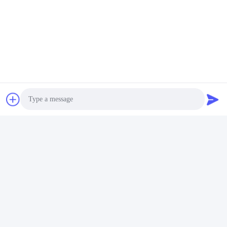
Contact opnemen
Mail ons.
Photo
Video Call
Verzenden
Audio Call