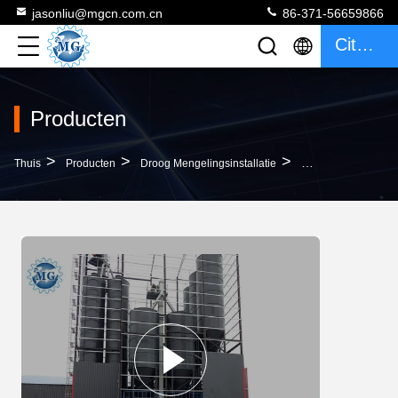
jasonliu@mgcn.com.cn
86-371-56659866
Citaat
Producten
>
>
>
Thuis
Producten
Droog Mengelingsinstallatie
10-30 T/H De Klaar