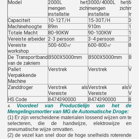
Model
2000L het
3000/4000L het
60
mengen zich
mengen zich
me
installatie
installatie
Insta
Capaciteit
10-12T/H
15-30T/H
30-
Machinehoogte
89m
910m
111
Totale Macht
80-90KW
90-100KW
100
Vereiste arbeider
2-3 persoon
3-4 persoon
3-4 
Vereiste
500-600㎡
600-800㎡
800
workshop
De Transportband
B500X5000mm
B500X5000mm
B50
van de zakriem
Pallet
Verstrek
Verstrek
Vers
Verpakkende
Machine
Zanddroger
Verstrek als
Verstrek als
Ver
Vereiste
Vereiste
Vere
HS Code
8474390000
8474390000
847
Voordeel van Productielijn van het de
4.
Mengelingsmortier van MG de Automatische Droge:
(1) Er zijn verscheidene materialen lossend wijzen om te
selecteren, die de handwijze, elektrowijze en
pneumatische wijze omvatten.
(2) de vezel kan snel door de hoge snelheids roterende