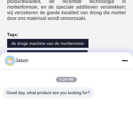
productkwaliteit, de recentste technologie in
mortierformule, en de speciale additieven verstrekken;
wij verzekeren de goede kwaliteit van droog die mortier
door ons materiaal wordt veroorzaakt.
Tags:
de droge machine van de mortiermixer
droge mortier het groeperen installatie
Jason
droog mengelingsmortier productieinstallatie
6:28 PM
Contactpersonen
Good day, what product are you looking for?
Contactpersonen:
Mr. Jason Liu
Telefoon:
86-371-56659866