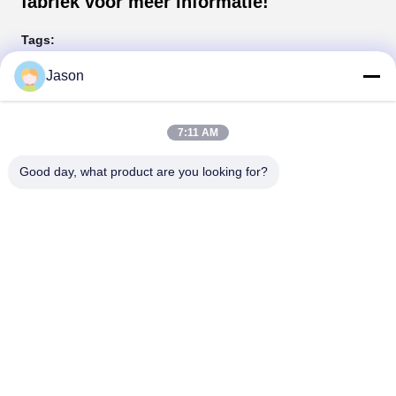
fabriek voor meer informatie!
Tags:
mortier die materiaal mengen
Jason
droog de productielijn van het mengelingsmortier
De droge Machine van de Mortiermixer
7:11 AM
Good day, what product are you looking for?
Contactpersonen
Contactpersonen:
Mr. Jason Liu
Telefoon:
86-371-56659866
Contact opnemen