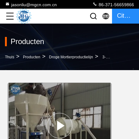
jasonliu@mgcn.com.cn
86-371-56659866
Citaat
Producten
>
>
>
Thuis
Producten
Droge Mortierproductielijn
3-5 Van De Het Mortierproductielijn Van Tph Eenvoudige Droge Droge Het Mortiermachines