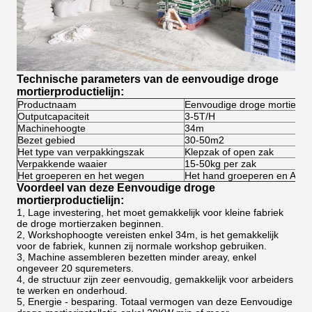
Technische parameters van de eenvoudige droge
mortierproductielijn:
Productnaam
Eenvoudige droge mortierprod
Outputcapaciteit
3-5T/H
Machinehoogte
34m
Bezet gebied
30-50m2
Het type van verpakkingszak
Klepzak of open zak
Verpakkende waaier
15-50kg per zak
Het groeperen en het wegen
Het hand groeperen en Auto
Voordeel van deze Eenvoudige droge
mortierproductielijn:
1, Lage investering, het moet gemakkelijk voor kleine fabriek
de droge mortierzaken beginnen.
2, Workshophoogte vereisten enkel 34m, is het gemakkelijk
voor de fabriek, kunnen zij normale workshop gebruiken.
3, Machine assembleren bezetten minder areay, enkel
ongeveer 20 squremeters.
4, de structuur zijn zeer eenvoudig, gemakkelijk voor arbeiders
te werken en onderhoud.
5, Energie - besparing. Totaal vermogen van deze Eenvoudige