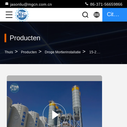
jasonliu@mgcn.com.cn
86-371-56659866
Citaat
Producten
>
>
>
Thuis
Producten
Droge Mortierinstallatie
15-25 T/Hour Drogen Mortierinstallatie Voor De Tegel Van Het Pleistermortier Het Zelfklevende Maken