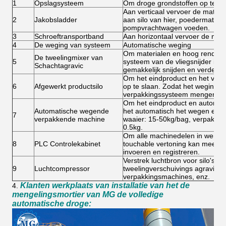
1
Opslagsysteem
Om droge grondstoffen op te sl
Aan verticaal vervoer de materi
2
Jakobsladder
aan silo van hier, poedermateria
pompvrachtwagen voeden.
3
Schroeftransportband
Aan horizontaal vervoer de mate
4
De weging van systeem
Automatische weging
Om materialen en hoog rendeme
De tweelingmixer van
5
systeem van de vliegsnijder in 
Schachtagravic
gemakkelijk snijden en verdelen
Om het eindproduct en het voorb
6
Afgewerkt productsilo
op te slaan. Zodat het wegings
verpakkingssysteem mengen ka
Om het eindproduct en automati
Automatische wegende
het automatisch het wegen en v
7
verpakkende machine
waaier: 15-50kg/bag, verpakking
0.5kg.
Om alle machinedelen in werking
8
PLC Controlekabinet
touchable vertoning kan meer d
invoeren en registreren.
Verstrek luchtbron voor silo's, st
9
Luchtcompressor
tweelingverschuivings agravic mi
verpakkingsmachines, enz.
Klanten werkplaats van installatie van het de
4.
mengelingsmortier van MG de volledige
automatische droge: