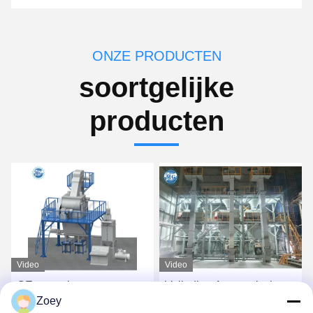
ONZE PRODUCTEN
soortgelijke
producten
Video
Video
CE-spanning aangepaste
Volledige Automatische
Zoey
droge mengsel poeder
Droge Mortierinstallatie