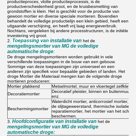
productieproces, vlotte productieprocessis, is de
productverscheidenheid groot, en de kruisbesmetting van
grondstoffen is klein. Het is geschikt voor de productie van
gewoon mortier en diverse speciale mortieren. Bovendien
behandelt de volledige productielijn een klein gebied, heeft een
uitgaande verschijning, en heeft vrij laag energieverbruik.
Nochtans, vergeleken bij andere processtructuren, is de initiële
investering vrij groot.
Toepassing van
installatie van
2.
het de
mengelingsmortier van MG de volledige
automatische droge
:
De droge mengelingsmortieren worden gebruikt in vele
verschillende toepassingen in de bouw van een gebouw.
Sommige van deze toepassingen zijn universeel en een
anderen zijn specifiek voor bepaalde gebieden of landen. Het
droge Mortier die Materiaal mengen kan de volgende droge
mortieren produceren:
Mortier plakkend
Metselmortel, muur en vloertegel zelfkleven
Decoratief pleister, binnen en buitenmuursto
Decoratiemortier
enz.
Waterdicht mortier, anticorrosief mortier, zel
de slijtageweerstand, thermische isolatiemort
Beschermingsmortier
reparatiemortier, het mortier van het schimm
beschermen.
Hoofdconfiguratie van installatie van
3.
het de
mengelingsmortier van MG de volledige
automatische droge: