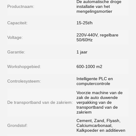
De automatische droge
Productnaam:
installatie van het
mengelingsmortier
Capaciteit:
15-25t/h
220V-440V, regelbare
Voltage:
50/60Hz
Garantie:
1 jaar
Workshopgebied:
600-1000 m2
Intelligente PLC en
Controlesysteem:
computercontrole
Voorzie machine van de
zak de auto duwende
De transportband van de zakriem:
verpakking van de
transportband van de
zakriem
Cement, Zand, Flyash,
Grondstof:
Calciumcarbonaat,
Kalkpoeder en additieven