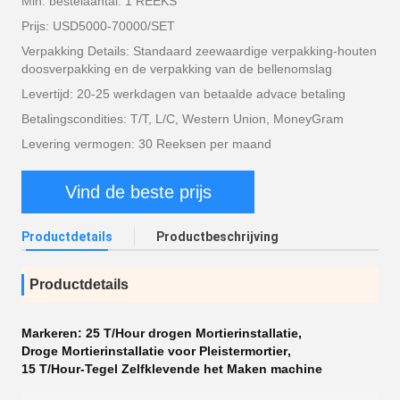
Min. bestelaantal: 1 REEKS
Prijs: USD5000-70000/SET
Verpakking Details: Standaard zeewaardige verpakking-houten
doosverpakking en de verpakking van de bellenomslag
Levertijd: 20-25 werkdagen van betaalde advace betaling
Betalingscondities: T/T, L/C, Western Union, MoneyGram
Levering vermogen: 30 Reeksen per maand
Vind de beste prijs
Productdetails
Productbeschrijving
Productdetails
Markeren:
25 T/Hour drogen Mortierinstallatie
,
Droge Mortierinstallatie voor Pleistermortier
,
15 T/Hour-Tegel Zelfklevende het Maken machine