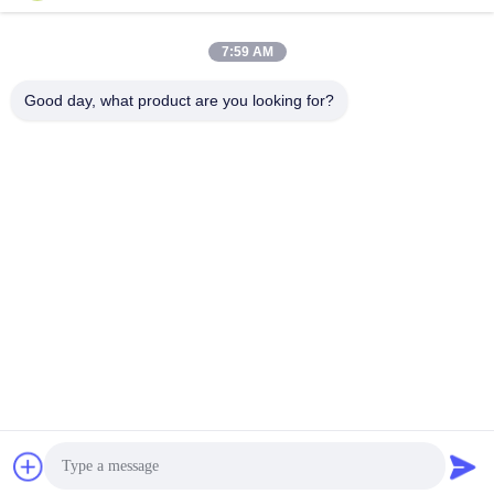
mortel mengmachine
voor Tegelkleefstof en
wand putty zand cement
Tegelpleister het Maken
Vind de beste prijs
Vind de beste prijs
7:59 AM
mixer keramische tegels
lijmfabriek
Good day, what product are you looking for?
ZHENGZHOU MG INDUSTRIAL CO.,LTD
jasonliu@mgcn.com.cn
86-371-56659866
Road van No.27zizhu, High-tech Streek, Zhengzhou-Stad,
Henan-Provincie, China
China Goede Kwaliteit Droge Mortierinstallatie Auteursrecht © 2018-2026
Zhengzhou MG Industrial Co.,Ltd Alle rechten voorbehouden.