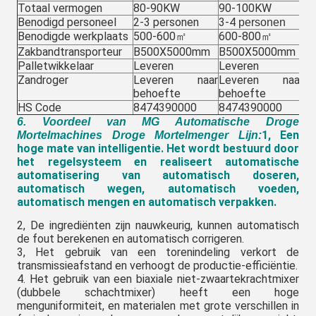
Totaal vermogen
80-90KW
90-100KW
1
Benodigd personeel
2-3 personen
3-4
3-
personen
Benodigde werkplaats
500-600㎡
600-800㎡
8
Zakbandtransporteur
B500X5000mm
B500X5000mm
B
Palletwikkelaar
Leveren
Leveren
Le
Zandroger
Leveren naar
Leveren naar
L
behoefte
behoefte
be
HS Code
8474390000
8474390000
8
6. Voordeel van MG Automatische Droge
1, Een
Mortelmachines Droge Mortelmenger Lijn:
hoge mate van intelligentie. Het wordt bestuurd door
het regelsysteem en realiseert automatische
automatisering van automatisch doseren,
automatisch wegen, automatisch voeden,
automatisch mengen en automatisch verpakken.
2, De ingrediënten zijn nauwkeurig, kunnen automatisch
de fout berekenen en automatisch corrigeren.
3, Het gebruik van een torenindeling verkort de
transmissieafstand en verhoogt de productie-efficiëntie.
4. Het gebruik van een biaxiale niet-zwaartekrachtmixer
(dubbele schachtmixer) heeft een hoge
menguniformiteit, en materialen met grote verschillen in