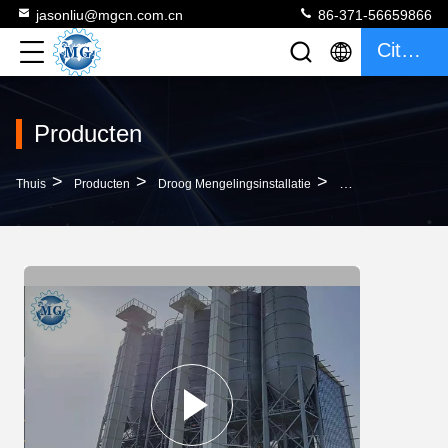
jasonliu@mgcn.com.cn
86-371-56659866
Citaat
Producten
>
>
>
Thuis
Producten
Droog Mengelingsinstallatie
Hoge Van De Het Mor