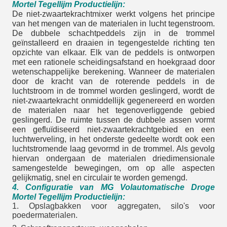
Mortel Tegellijm Productielijn:
De niet-zwaartekrachtmixer werkt volgens het principe
van het mengen van de materialen in lucht tegenstroom.
De dubbele schachtpeddels zijn in de trommel
geïnstalleerd en draaien in tegengestelde richting ten
opzichte van elkaar. Elk van de peddels is ontworpen
met een rationele scheidingsafstand en hoekgraad door
wetenschappelijke berekening. Wanneer de materialen
door de kracht van de roterende peddels in de
luchtstroom in de trommel worden geslingerd, wordt de
niet-zwaartekracht onmiddellijk gegenereerd en worden
de materialen naar het tegenoverliggende gebied
geslingerd. De ruimte tussen de dubbele assen vormt
een gefluïdiseerd niet-zwaartekrachtgebied en een
luchtwerveling, in het onderste gedeelte wordt ook een
luchtstromende laag gevormd in de trommel. Als gevolg
hiervan ondergaan de materialen driedimensionale
samengestelde bewegingen, om op alle aspecten
gelijkmatig, snel en circulair te worden gemengd.
4. Configuratie van MG Volautomatische Droge
Mortel Tegellijm Productielijn:
1. Opslagbakken voor aggregaten, silo's voor
poedermaterialen.