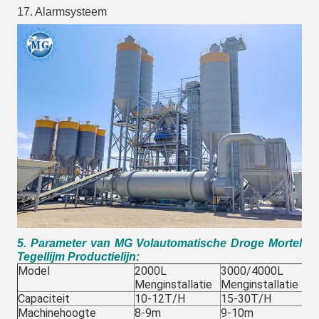
17. Alarmsysteem
5. Parameter van MG Volautomatische Droge Mortel
Tegellijm Productielijn:
Model
2000L
3000/4000L
6
Menginstallatie
Menginstallatie
Me
Capaciteit
10-12T/H
15-30T/H
3
Machinehoogte
8-9m
9-10m
1