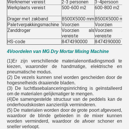
Werknemer vereist
2-3 personen
3-4
persoon
Werkplaats vereist
500-600 m2
600-800 m2
Drager met zakband
B500X5000 mm
B500X5000 mm
Paletverpakkingsmachine
Voorzien
Voorzien
Zanddroger
Voorzien als
Voorzien als
vereiste
vereiste
HS-code
8474390000
8474390000
4Voordelen van MG Dry Mortar Mixing Machine
(1)Er zijn verschillende materialenontladingsmodi te
kiezen, waaronder de handmatige, elektrische en
pneumatische modus.
(2) De vezels kunnen snel worden gescheiden door de
hogesnelheids draaiende bladen.
(3) De luchtfasebalanceringsinrichting is geïnstalleerd
om de materialen gelijkmatiger te mengen.
(4)De samengestelde structuur van de peddels kan de
onderhoudskosten aanzienlijk verminderen.
(5) De materialen worden door de grote poort afgevoerd,
waardoor de blinde gebieden in de mixer kunnen
worden verminderd, waardoor de afvoer schoner en
sneller verloopt.