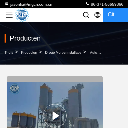
jasonliu@mgcn.com.cn
86-371-56659866
Citaat
Producten
>
>
>
Thuis
Producten
Droge Mortierinstallatie
Automatische Het Voeden Droge Mortier Het Mengen Zich Machineinstallatie 10-30 T/H