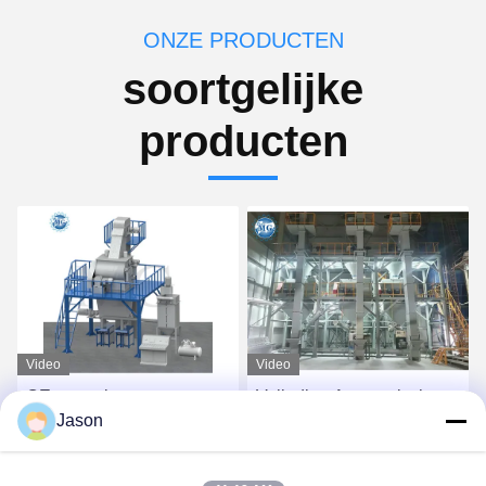
ONZE PRODUCTEN
soortgelijke
producten
Video
Video
CE-spanning aangepaste
Volledige Automatische
Jason
droge mengsel poeder
Droge Mortierinstallatie
mortel mengmachine
voor Tegelkleefstof en
wand putty zand cement
Tegelpleister het Maken
Vind de beste prijs
Vind de beste prijs