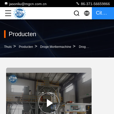
jasonliu@mgcn.com.cn
86-371-56659866
Citaat
Producten
>
>
>
Thuis
Producten
Droge Mortiermachine
Droge Het Mortiermachine Van Het Tegelcement