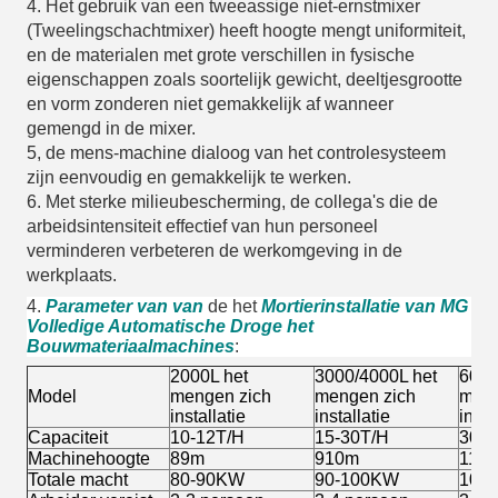
4.
Het gebruik van een tweeassige niet-ernstmixer
(Tweelingschachtmixer) heeft hoogte mengt uniformiteit,
en de materialen met grote verschillen in fysische
eigenschappen zoals soortelijk gewicht, deeltjesgrootte
en vorm zonderen niet gemakkelijk af wanneer
gemengd in de mixer.
5, de mens-machine dialoog van het controlesysteem
zijn eenvoudig en gemakkelijk te werken.
6.
Met sterke milieubescherming, de collega's die de
arbeidsintensiteit effectief van hun personeel
verminderen verbeteren de werkomgeving in de
werkplaats.
4.
Parameter van van
de het
Mortierinstallatie van MG
Volledige Automatische Droge het
Bouwmateriaalmachines
:
2000L het
3000/4000L het
6000
Model
mengen zich
mengen zich
meng
installatie
installatie
insta
Capaciteit
10-12T/H
15-30T/H
30-4
Machinehoogte
89m
910m
111
Totale macht
80-90KW
90-100KW
100