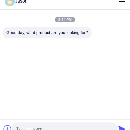
Jason
100KW 30T/H het
50t van het besparings de
Volledige Automatische
Droge Mortier/h-van het
Droge Mengen zich
de Stopverfpleister van de
Vind de beste prijs
Vind de beste prijs
9:54 PM
Installatiemuur het
Laagjelaag
Good day, what product are you looking for?
ZHENGZHOU MG INDUSTRIAL CO.,LTD
jasonliu@mgcn.com.cn
86-371-56659866
Road van No.27zizhu, High-tech Streek, Zhengzhou-Stad,
Henan-Provincie, China
China Goede Kwaliteit Droge Mortierinstallatie Auteursrecht © 2018-2026