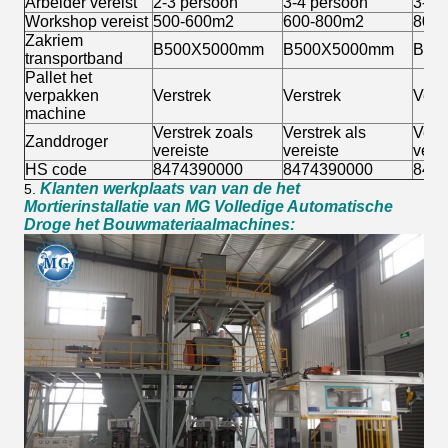
Arbeider vereist
2-3 persoon
3-4
persoon
3-4 
Workshop vereist
500-600m2
600-800m2
800
Zakriem
B500X5000mm
B500X5000mm
B50
transportband
Pallet het
verpakken
Verstrek
Verstrek
Vers
machine
Verstrek zoals
Verstrek als
Verst
Zanddroger
vereiste
vereiste
verei
HS code
8474390000
8474390000
847
Klanten werkplaats van van de het
5.
Mortierinstallatie van MG Volledige Automatische
Droge het Bouwmateriaalmachines: