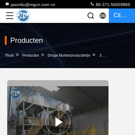
jasonliu@mgcn.com.cn
86-371-56659866
Citaat
Producten
>
>
>
Thuis
Producten
Droge Mortierproductielijn
30T/H Volledige Automatische Droge Droge Het Mortiermachines Van De Mortierproductielijn Voor Tegelpleister