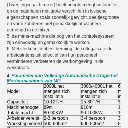
(Tweelingschachtmixer) heeft hoogte mengt uniformiteit,
en de materialen met grote verschillen in fysische
eigenschappen zoals soortelijk gewicht, deeltjesgrootte
en vorm zonderen niet gemakkelijk af wanneer
gemengd in de mixer.
5, de mens-machine dialoog van het controlesysteem
zijn eenvoudig en gemakkelijk te werken.
6.
Met sterke milieubescherming, de collega's die de
arbeidsintensiteit effectief van hun personeel
verminderen verbeteren de werkomgeving in de
werkplaats.
Parameter van Volledige Automatische Droge het
4.
Mortiermachines van MG
:
2000L het
3000/4000L het
6000
Model
mengen zich
mengen zich
meng
installatie
installatie
insta
Capaciteit
10-12T/H
15-30T/H
30-4
Machinehoogte
89m
910m
111
Totale macht
80-90KW
90-100KW
100
Arbeider vereist
2-3 persoon
3-4
persoon
3-4 
Workshop vereist
500-600m2
600-800m2
800