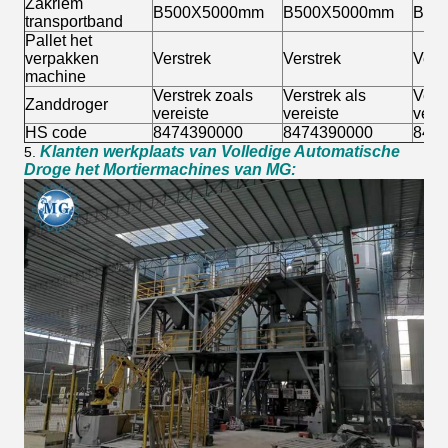
Zakriem
B500X5000mm
B500X5000mm
B50
transportband
Pallet het
verpakken
Verstrek
Verstrek
Vers
machine
Verstrek zoals
Verstrek als
Verst
Zanddroger
vereiste
vereiste
verei
HS code
8474390000
8474390000
847
Klanten werkplaats van Volledige Automatische
5.
Droge het Mortiermachines van MG: