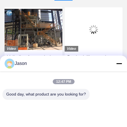
Video
Video
Volledige Automatische
Productielijn voor droge
Jason
Droge Mortierproductielijn
poedermortel met lage
met Robot/het Palletiseren
investering
Systeem
Vind de beste prijs
Vind de beste prijs
12:47 PM
Good day, what product are you looking for?
ZHENGZHOU MG INDUSTRIAL CO.,LTD