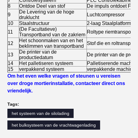
7
Controlesysteem
PLC Controlekabinet
8
Ontdoe Deel van stof
De impuls ontdoet Filter
De Levering van de hoge
9
Luchtcompressor
druklucht
10
Staalstructuur
2-laag Staalplatform
(De Facultatieve)
11
Roltype riemtransportb
Transportband van de zakriem
Het schoonmaken van en het
12
Stof die en roltransp
beklimmen van transportband
De printer van de
13
De printer van de prod
productiedatum
14
Het palletiseren systeem
Palletiserende machin
15
verpakkend systeem
verpakkende machine
Om het even welke vragen of steunen u vereisen
over droge mortierinstallatie, contacteer direct ons
vriendelijk.
Tags:
het systeem van de silolading
het bulksysteem van de vrachtwagenlading