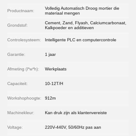
Volledig Automatisch Droog mortier die
Productnaam:
materiaal mengen
Cement, Zand, Flyash, Calciumcarbonaat,
Grondstof:
Kalkpoeder en additieven
Controlesysteem:
Intelligente PLC en computercontrole
Garantie:
1 jaar
Afmeting (l*w*h):
Werkplaats
Capaciteit:
10-12T/H
Workshophoogte:
912m
Machinekleur:
Kan druk zijn als klantenvereiste
Voltage:
220V-440V, 50/60Hz pas aan