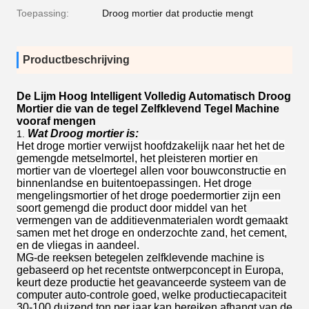
Toepassing:
Droog mortier dat productie mengt
Productbeschrijving
De Lijm Hoog Intelligent Volledig Automatisch Droog
Mortier die van de tegel Zelfklevend Tegel Machine
vooraf mengen
Wat Droog mortier is:
1.
Het droge mortier verwijst hoofdzakelijk naar het het de
gemengde metselmortel, het pleisteren mortier en
mortier van de vloertegel allen voor bouwconstructie en
binnenlandse en buitentoepassingen. Het droge
mengelingsmortier of het droge poedermortier zijn een
soort gemengd die product door middel van het
vermengen van de additievenmaterialen wordt gemaakt
samen met het droge en onderzochte zand, het cement,
en de vliegas in aandeel.
MG-de reeksen betegelen zelfklevende machine is
gebaseerd op het recentste ontwerpconcept in Europa,
keurt deze productie het geavanceerde systeem van de
computer auto-controle goed, welke productiecapaciteit
30-100 duizend ton per jaar kan bereiken afhangt van de