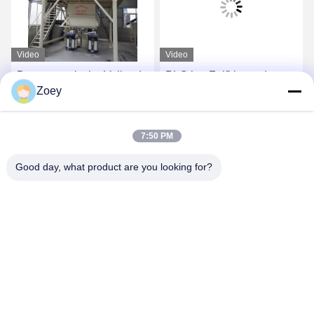
Video
Video
De automatische Vullende
PLC het Zelfklevende
Zoey
Zelfklevende Productielijn
Mortier van de
van de Systeemtegel
Controlekeramische tegel
380V/50Hz 300m2
Automatisch met
Vind de beste prijs
Vind de beste prijs
7:50 PM
Gedwongen
Tweelingschachtmixer
Good day, what product are you looking for?
85dB
ZHENGZHOU MG INDUSTRIAL CO.,LTD
jasonliu@mgcn.com.cn
86-371-56659866