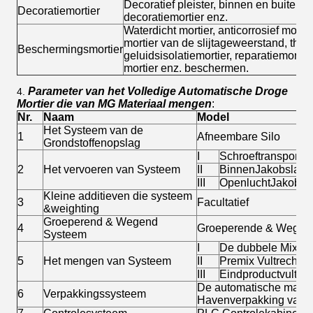
Decoratief pleister, binnen en buitenmu
Decoratiemortier
decoratiemortier enz.
Waterdicht mortier, anticorrosief mortier
mortier van de slijtageweerstand, therm
Beschermingsmortier
geluidsisolatiemortier, reparatiemortier
mortier enz. beschermen.
Parameter van het Volledige Automatische Droge
4.
Mortier die van MG Materiaal mengen
:
Nr.
Naam
Model
Het Systeem van de
1
Afneembare Silo
Grondstoffenopslag
I
Schroeftransportb
2
Het vervoeren van Systeem
II
BinnenJakobsladd
III
OpenluchtJakobsl
Kleine additieven die systeem
3
Facultatief
&weighting
Groeperend & Wegend
4
Groeperende & Wegend
Systeem
I
De dubbele Mixer 
5
Het mengen van Systeem
II
Premix Vultrechter
III
Eindproductvultrec
De automatische machi
6
Verpakkingssysteem
Havenverpakking van 