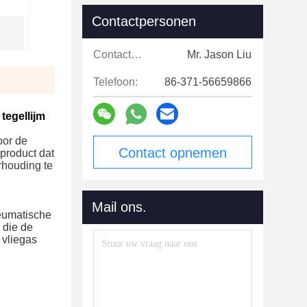
Contactpersonen
Contactpersonen:
Mr. Jason Liu
Telefoon:
86-371-56659866
tegellijm
oor de
Contact opnemen
product dat
rhouding te
Mail ons.
neumatische
 die de
 vliegas