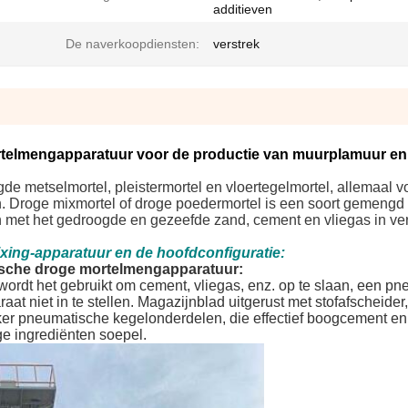
additieven
De naverkoopdiensten:
verstrek
elmengapparatuur voor de productie van muurplamuur en 
e metselmortel, pleistermortel en vloertegelmortel, allemaal v
. Droge mixmortel of droge poedermortel is een soort gemengd 
 met het gedroogde en gezeefde zand, cement en vliegas in ve
xing-apparatuur en de hoofdconfiguratie:
ische droge mortelmengapparatuur:
 wordt het gebruikt om cement, vliegas, enz. op te slaan, een p
 niet in te stellen. Magazijnblad uitgerust met stofafscheider,
r pneumatische kegelonderdelen, die effectief boogcement en
e ingrediënten soepel.