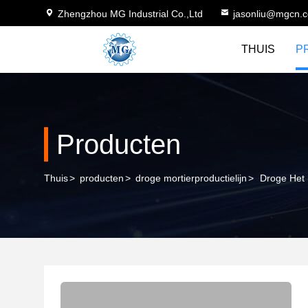
Zhengzhou MG Industrial Co.,Ltd
jasonliu@mgcn.
THUIS
P
Producten
Thuis
>
producten
>
droge mortierproductielijn
>
Droge Het 