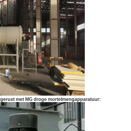
uitgerust met MG droge mortelmengapparatuur
: