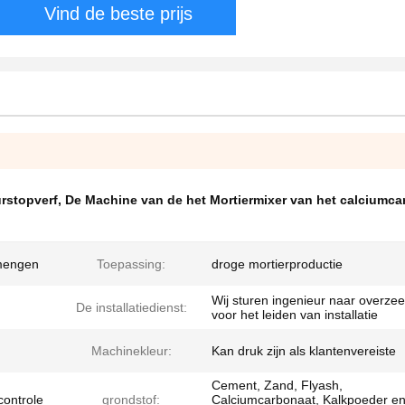
Vind de beste prijs
urstopverf
,
De Machine van de het Mortiermixer van het calciumca
 mengen
Toepassing:
droge mortierproductie
Wij sturen ingenieur naar overzee
De installatiedienst:
voor het leiden van installatie
Machinekleur:
Kan druk zijn als klantenvereiste
Cement, Zand, Flyash,
controle
grondstof:
Calciumcarbonaat, Kalkpoeder e