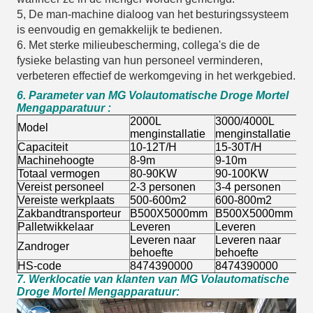
5, De man-machine dialoog van het besturingssysteem
is eenvoudig en gemakkelijk te bedienen.
6. Met sterke milieubescherming, collega's die de
fysieke belasting van hun personeel verminderen,
verbeteren effectief de werkomgeving in het werkgebied.
6. Parameter van MG Volautomatische Droge Mortel
Mengapparatuur
:
2000L
3000/4000L
60
Model
menginstallatie
menginstallatie
me
Capaciteit
10-12T/H
15-30T/H
30
Machinehoogte
8-9m
9-10m
11
Totaal vermogen
80-90KW
90-100KW
1
Vereist personeel
2-3 personen
3-4
personen
3-
Vereiste werkplaats
500-600m2
600-800m2
80
Zakbandtransporteur
B500X5000mm
B500X5000mm
B
Palletwikkelaar
Leveren
Leveren
Le
Leveren naar
Leveren naar
Le
Zandroger
behoefte
behoefte
be
HS-code
8474390000
8474390000
84
7. Werklocatie van klanten van MG Volautomatische
Droge Mortel Mengapparatuur: