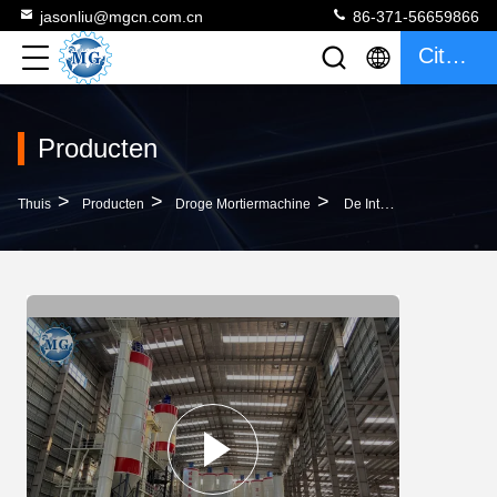
jasonliu@mgcn.com.cn
86-371-56659866
Citaat
Producten
>
>
>
Thuis
Producten
Droge Mortiermachine
De Intelligente Machine 12T/H 90KW Van Het Metselwerk Droge Mortier Voor Cement