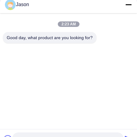
Jason
Mix Powder Mortar Mixing
100KW 30T/H het
Machine Muurstift Zand
Volledige Automatische
Cement Mixer Keramische
Droge Mengen zich
Vind de beste prijs
Vind de beste prijs
2:23 AM
tegels Kleefstoffabriek
Good day, what product are you looking for?
ZHENGZHOU MG INDUSTRIAL CO.,LTD
jasonliu@mgcn.com.cn
86-371-56659866
Road van No.27zizhu, High-tech Streek, Zhengzhou-Stad,
Henan-Provincie, China