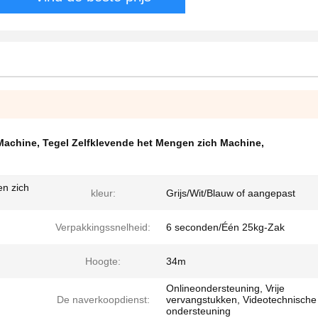
 Machine
,
Tegel Zelfklevende het Mengen zich Machine
,
en zich
kleur:
Grijs/Wit/Blauw of aangepast
Verpakkingssnelheid:
6 seconden/Één 25kg-Zak
Hoogte:
34m
Onlineondersteuning, Vrije
De naverkoopdienst:
vervangstukken, Videotechnische
ondersteuning