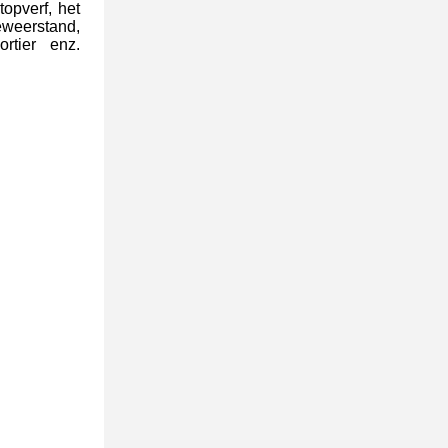
opverf, het
geweerstand,
ortier enz.