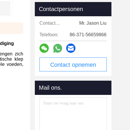
Contactpersonen
Contactpersonen:
Mr. Jason Liu
Telefoon:
86-371-56659866
diging
mengen zich
tische klep
Contact opnemen
ële voeden,
Mail ons.