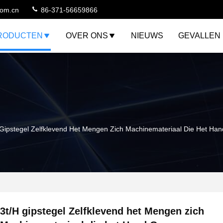
com.cn
86-371-56659866
RODUCTEN
OVER ONS
NIEUWS
GEVALLEN
 Gipstegel Zelfklevend Het Mengen Zich Machinemateriaal Die Het H
3t/H gipstegel Zelfklevend het Mengen zich