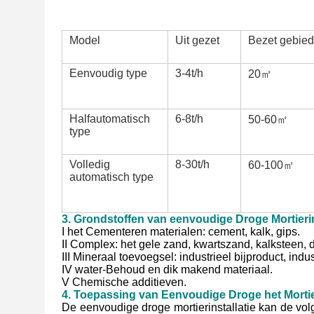
Model
Uit gezet
Bezet gebied
Eenvoudig type
3-4t/h
20㎡
Halfautomatisch
6-8t/h
50-60㎡
type
Volledig
8-30t/h
60-100㎡
automatisch type
3. Grondstoffen van eenvoudige Droge Mortierin
I het Cementeren materialen: cement, kalk, gips.
II Complex: het gele zand, kwartszand, kalksteen, do
III Mineraal toevoegsel: industrieel bijproduct, indu
IV water-Behoud en dik makend materiaal.
V Chemische additieven.
4. Toepassing van Eenvoudige Droge het Mortier
De eenvoudige droge mortierinstallatie kan de vo