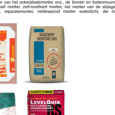
ter van het ankerplaatsmortier enz., de binnen en buitenmuurst
sief mortier, zelf-nivelleert mortier, het mortier van de slijta
ier, reparatiemortier, mildewproof mortier waterdicht, die m