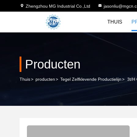
Zhengzhou MG Industrial Co.,Ltd
jasonliu@mgcn.
THUIS
P
Producten
Thuis
>
producten
>
Tegel Zelfklevende Productielijn
>
3t/H