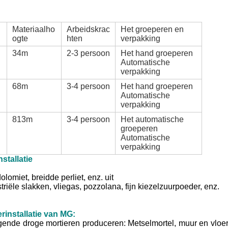
Materiaalho
Arbeidskrac
Het groeperen en
ogte
hten
verpakking
34m
2-3 persoon
Het hand groeperen
Automatische
verpakking
68m
3-4 persoon
Het hand groeperen
Automatische
verpakking
813m
3-4 persoon
Het automatische
groeperen
Automatische
verpakking
stallatie
lomiet, breidde perliet, enz. uit
striële slakken, vliegas, pozzolana, fijn kiezelzuurpoeder, enz.
installatie van MG:
lgende droge mortieren produceren: Metselmortel, muur en vloe