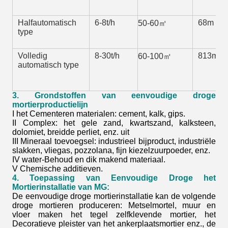
Halfautomatisch
6-8t/h
68m
50-60㎡
type
Volledig
8-30t/h
813m
60-100㎡
automatisch type
3. Grondstoffen van eenvoudige droge
mortierproductielijn
I het Cementeren materialen: cement, kalk, gips.
II Complex: het gele zand, kwartszand, kalksteen,
dolomiet, breidde perliet, enz. uit
III Mineraal toevoegsel: industrieel bijproduct, industriële
slakken, vliegas, pozzolana, fijn kiezelzuurpoeder, enz.
IV water-Behoud en dik makend materiaal.
V Chemische additieven.
4. Toepassing van Eenvoudige Droge het
Mortierinstallatie van MG:
De eenvoudige droge mortierinstallatie kan de volgende
droge mortieren produceren: Metselmortel, muur en
vloer maken het tegel zelfklevende mortier, het
Decoratieve pleister van het ankerplaatsmortier enz., de