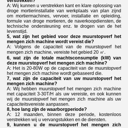
verstrekken?
A: Wij kunnen u verstrekken kant en klare oplossing van
droge mortierinstallatie van werkplaats van plan zijnd
om mortiermachines, vervoer, installatie en opleiding,
formule van droge mortieren, de naverkoopdiensten, de
technische ondersteuning enz. te drogen van de het
levenstijd.
5, wat zijn het gebied voor deze muurstopverf het
mengen zich machine wordt vereist die?
A: Volgens de capaciteit van de muurstopverf het
mengen zich machine, vereiste het gebied 20 ㎡.
6, wat zijn de totale machtsconsumptie (kW) van
deze muurstopverf het mengen zich machine?
A: Het is 20-80W op de capaciteit van de muurstopverf
het mengen zich machine wordt gebaseerd die.
7, wat zijn de capaciteit van uw muurstopverf het
mengen zich machine?
A: Wij hebben muurstopverf het mengen zich machine
met capaciteit 3-30T/H als uw vereiste, en ook kunnen
wij de muurstopverf het mengen zich machine als uw
capaciteitsvereiste aanpassen.
8, hoe lang zijn de waarborgperiode?
A: 12 maanden, binnen deze periode, kostenloos
verstrekken wij u vervangstukken en de diensten.
9, kunnen u de muurstopverf het mengen zich