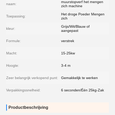
muurstopverf het mengen
naam:
zich machine
Het droge Poeder Mengen
Toepassing:
zich
Grijs/Wit/Blauw of
kleur:
aangepast
Formule:
verstrek
Macht:
15-25kw
Hoogte:
3-4 m
Zeer belangrijk verkopend punt:
Gemakkelijk te werken
Verpakkingssnelheid:
6 seconden/Één 25kg-Zak
Productbeschrijving