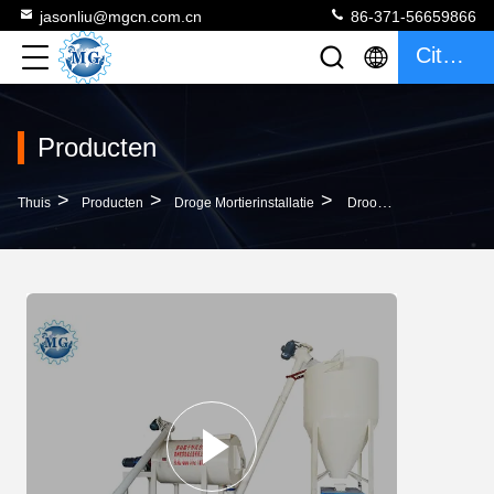
jasonliu@mgcn.com.cn
86-371-56659866
Citaat
Producten
>
>
>
Thuis
Producten
Droge Mortierinstallatie
Droog Het Mortiermateriaal Van 25kw 4T/H 4m Hoogte Voor Muurstopverf