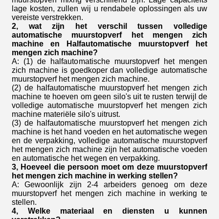
lage kosten, zullen wij u rendabele oplossingen als uw
vereiste verstrekken.
2, wat zijn het verschil tussen volledige
automatische muurstopverf het mengen zich
machine en Halfautomatische muurstopverf het
mengen zich machine?
A: (1) de halfautomatische muurstopverf het mengen
zich machine
is goedkoper dan volledige automatische
muurstopverf het mengen zich machine
.
(2) de halfautomatische
muurstopverf het mengen zich
machine
te hoeven om geen silo's uit te rusten terwijl de
volledige automatische
muurstopverf het mengen zich
machine
materiële silo's uitrust.
(3) de halfautomatische
muurstopverf het mengen zich
machine
is het hand voeden en het automatische wegen
en de verpakking, volledige automatische
muurstopverf
het mengen zich machine
zijn het automatische voeden
en automatische het wegen en verpakking.
3, Hoeveel die persoon moet om deze muurstopverf
het mengen zich machine in werking stellen?
A: Gewoonlijk zijn 2-4 arbeiders genoeg om deze
muurstopverf het mengen zich machine in werking te
stellen.
4, Welke materiaal en diensten u kunnen