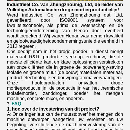
Industrieel Co. van Zhengzhoumg, Ltd, de leider van
Volledige Automatische droge mortierproductielijn!
Werd industrieel Co. van Zhengzhoumg dat, Ltd,
geverifieerd door ISO9001 systeem voor
kwaliteitscontrole, als prima de wetenschap en de
technologieonderneming van Henan door overheid
wordt toegekend. Wij waren Henan waarnemen kwaliteit
en geloofwaardigheidsondernemingsunie die eenheid in
2012 regeren.
Ons bedrijf nam in het droge poeder in dienst mengt
materiaal R&D, productie, verkoop en bouw, die de
meeste efficiënte kant en klare oplossingen verstrekken
aan onze cliënten die in groene de bouwenergy-saving
isolatie en groene muur (de bouw) materialen materiaal,
productietechnologie en bouwprogramma vervaardigen.
Onze hoofdproducten omvatten droge
mortierproductielijn, de productielijn van het thermische
isolatiemortier, zanddroger, poeder het mengen
machine, concrete mixer, en anderen.
FAQ
7.
1, hoe over de investering van dit project?
A: Onze ingenieur kan de muurstopverf het mengen zich
machine ontwerpen aangezien uw vereisten en uw
begroting, verschillende de machineinvestering van de
muurstopverf mixng verschillend zijn. Lage capaciteits