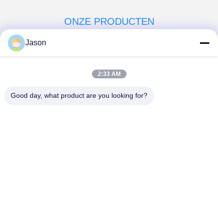
ONZE PRODUCTEN
soortgelijke
Jason
producten
2:33 AM
Good day, what product are you looking for?
Video
Video
CE-spanning aangepaste
Volledige Automatische
droge mengsel poeder
Droge Mortierinstallatie
mortel mengmachine
voor Tegelkleefstof en
wand putty zand cement
Tegelpleister het Maken
Vind de beste prijs
Vind de beste prijs