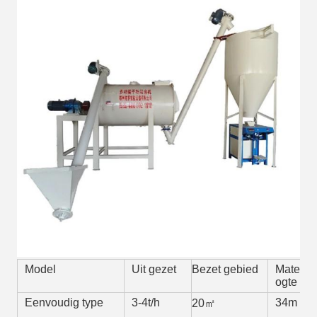
Model
Uit gezet
Bezet gebied
Materia
ogte
Eenvoudig type
3-4t/h
34m
20㎡