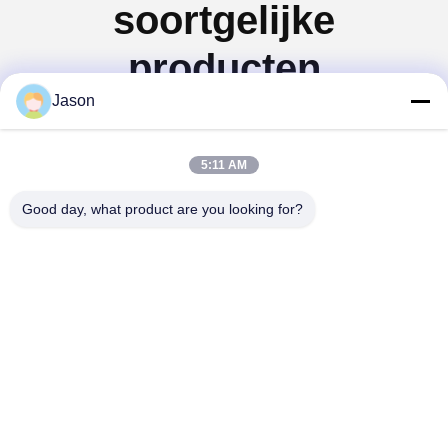
soortgelijke
producten
Jason
5:11 AM
Good day, what product are you looking for?
Video
Video
Volledige Automatische
10-30T/H torentype de
Droge Mortierinstallatie
volledige automatische
voor Tegelkleefstof en
droge hete verkoop van
Tegelpleister het Maken
de mortierinstallatie
Vind de beste prijs
Vind de beste prijs