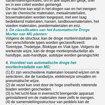
samenstellingsmoties, om in alle aspecten gelijk, snel
en in een cirkel worden gemengd.
De machine kan wijd in het drogen van en het mengen
van de chemische materialen, metaalmaterialen,
bouwmaterialen worden toegepast, met een laag
bedekkend materialen, harsen, landbouwmaterialen, het
voeden materialen, poedermaterialen en enz.
De classificaties van het Automatische Droge
3.
Mortier van MG planten:
Volgens de structuur, kan de droge mortierinstallatie als
vier verschillende types worden geclassificeerd:
Torentype, Tredetype, Bloktype en Vlak type. Volgens de
werkende wijze, kan de droge mortierproductielijn als
handtype, auto-handtype, autotype worden gerangschikt
4.
Voordeel van automatische droge het
mortierinstallatie van MG:
(1) Er zijn verscheidene materialen lossend wijzen om te
selecteren, die de handwijze, elektrowijze omvatten en
pneumatische wijze.
(2) de vezel kan snel door de hoge snelheids roterende
bladen worden gescheiden.
(3) is het lucht-fase in evenwicht brengende apparaat
geïnstalleerd om de materialen meer zelfs te mengen.
(4) de samenstellingsstructuur van peddels kan de