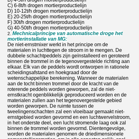
C) 6-8t/h drogen mortierproductielijn
D) 10-12t/h drogen mortierproductielijn
E) 20-25t/h drogen mortierproductielijn
F) 30t/h drogen mortierproductielijn
G) 40-50t/h drogen mortierproductielijn
Mechnicalprincipe van automatische droge het
2.
mortierinstallatie van MG:
De niet-ernstmixer werkt in het principe om de
materialen in luchttegen de stroom in te mengen. De
dubbele schachtpeddels zijn geïnstalleerd en geroteerd
binnen de trommel in de tegenovergestelde richting aan
elkaar. Elk van de peddels wordt ontworpen in rationele
scheidingsafstand en hoekgraad door de
wetenschappelijke berekening. Wanneer de materialen
aan de tocht binnen trommel door de kracht van de
roterende peddels worden geworpen, zal de niet-
ernstkracht ogenblikkelijk geproduceerd worden en de
materialen zullen aan het tegenovergestelde gebied
worden geworpen. De ruimte tussen de
tweelingenschachten zal een vloeibaar gemaakt niet-
ernstgebied worden gevormd en een luchtwervelstroom,
in het onderste deel, een lucht stromende laag ook zal
binnen de trommel worden gevormd. Dientengevolge,
worden de materialen genomen de driedimensionele