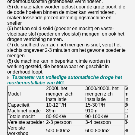
onderhoudskosten grotendeels verminderen.
(5) de materialen worden gelost door de grote poort, die
de dode hoeken binnen de mixer kan verminderen,
maken lossende procedurereinigingsmachine en
sneller.
(6) het kan solid-solid (poeder en macht) en vaste-
vloeibare stof (poeder en vloeistof) mengen, en ook het
drogen verrichting nemen.
(7) de snelheid van zich het mengen is snel, vergt het
slechts ongeveer 2-3 minuten om het gewone poeder te
mengen.
(8) de machine kan in beperkte ruimte worden in
werking gesteld, die betrouwbaar en geschikt in
onderhoud loopt.
Tarameter van volledige automatische droge het
5.
mortierinstallatie van MG:
2000L het
3000/4000L het
6000
Model
mengen zich
mengen zich
meng
installatie
installatie
insta
Capaciteit
10-12T/H
15-30T/H
30-4
Machinehoogte
89m
910m
111
Totale macht
80-90KW
90-100KW
100
Vereiste arbeider
2-3 persoon
3-4
persoon
3-4 
Vereiste
500-600m2
600-800m2
800
workshop