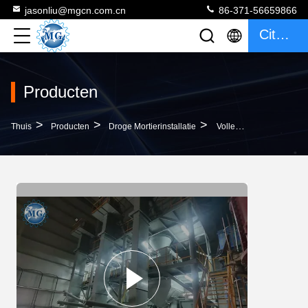
jasonliu@mgcn.com.cn
86-371-56659866
Citaat
Producten
>
>
>
Thuis
Producten
Droge Mortierinstallatie
Volledig Automatische PLC Van De Het Mortierinstallatie 10T/H Van De Tegelpleister Droge Controle