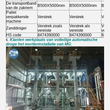
De transportband
B500X5000mm
B500X5000mm
B50
van de zakriem
Pallet
verpakkende
Verstrek
Verstrek
Vers
machine
Verstrek zoals
Verstrek als
Verst
Zanddroger
vereiste
vereiste
verei
HS code
8474390000
8474390000
847
Klanten werkplaats van volledige automatische
6.
droge het mortierinstallatie van MG: