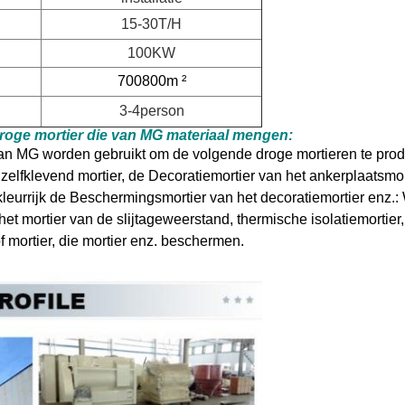
15-30T/H
100KW
700800m ²
3-4person
roge mortier die van MG materiaal mengen:
van MG worden gebruikt om de volgende droge mortieren te pro
zelfklevend mortier, de Decoratiemortier van het ankerplaatsmor
kleurrijk de Beschermingsmortier van het decoratiemortier enz.:
r, het mortier van de slijtageweerstand, thermische isolatiemortier,
f mortier, die mortier enz. beschermen.