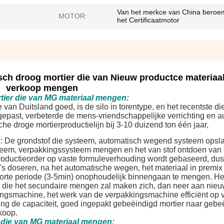
Van het merkce van China bero
MOTOR:
het Certificaatmotor
isch droog mortier die van Nieuw productce materiaa
verkoop mengen
tier die van MG materiaal mengen:
van Duitsland goed, is de silo in torentype, en het recentste die
epast, verbeterde de mens-vriendschappelijke verrichting en a
he droge mortierproductielijn bij 3-10 duizend ton één jaar,
n: De grondstof die systeem, automatisch wegend systeem opslaa
eem, verpakkingssysteem mengen en het van stof ontdoen van 
roductieorder op vaste formuleverhouding wordt gebaseerd, dus 
's doseren, na het automatische wegen, het materiaal in premix 
 korte periode (3-5min) onophoudelijk binnengaan te mengen. He
, die het secundaire mengen zal maken zich, dan neer aan nieu
ngsmachine, het werk van de verpakkingsmachine efficiënt op vas
ng de capaciteit, goed ingepakt gebeëindigd mortier naar gebeë
koop.
 die van MG materiaal mengen: