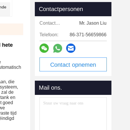
emde
Contactpersonen
Contactpersonen:
Mr. Jason Liu
Telefoon:
86-371-56659866
l hete
 
Contact opnemen
utomatisch 
n, die 
systeem, 
Mail ons.
zal de 
tank en 
t goed 
we 
te tijd 
indigd 