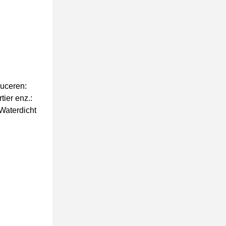
duceren:
tier enz.:
 Waterdicht