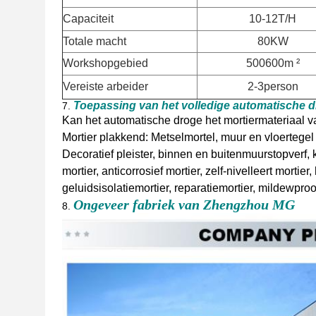
Capaciteit
10-12T/H
Totale macht
80KW
Workshopgebied
500600m ²
Vereiste arbeider
2-3person
Toepassing van het volledige automatische d
7.
Kan het automatische droge het mortiermateriaal 
Mortier plakkend: Metselmortel, muur en vloertegel 
Decoratief pleister, binnen en buitenmuurstopverf, 
mortier, anticorrosief mortier, zelf-nivelleert mortie
geluidsisolatiemortier, reparatiemortier, mildewproo
Ongeveer fabriek van Zhengzhou MG
8.