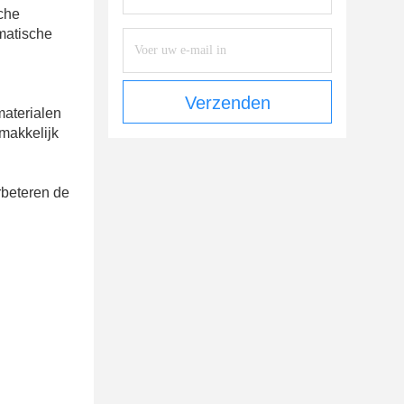
sche
matische
Verzenden
materialen
emakkelijk
rbeteren de