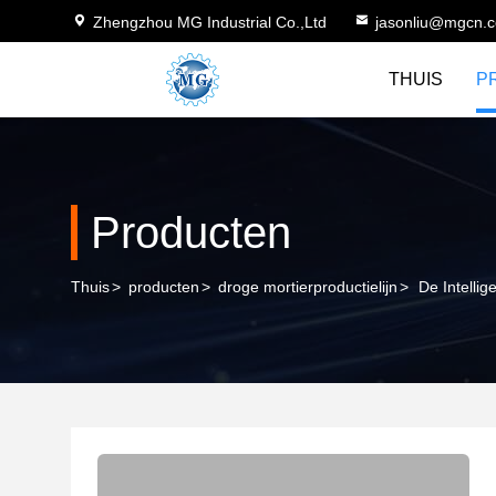
Zhengzhou MG Industrial Co.,Ltd
jasonliu@mgcn.
THUIS
P
Producten
Thuis
>
producten
>
droge mortierproductielijn
>
De Intelli