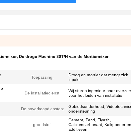
tiermixer
,
De droge Machine 30T/H van de Mortiermixer
,
e
Droog en mortier dat mengt zich
Toepassing:
inpakt
de
Wij sturen ingenieur naar overzee
De installatiedienst:
voor het leiden van installatie
Gebiedsonderhoud, Videotechnis
De naverkoopdiensten:
ondersteuning
Cement, Zand, Flyash,
grondstof:
Calciumcarbonaat, Kalkpoeder e
additieven