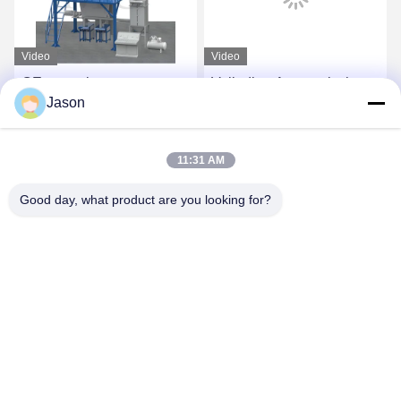
Video
Video
CE-spanning aangepaste
Volledige Automatische
Jason
droge mengsel poeder
Droge Mortierinstallatie
mortel mengmachine
voor Tegelkleefstof en
wand putty zand cement
Tegelpleister het Maken
Vind de beste prijs
Vind de beste prijs
11:31 AM
mixer keramische tegels
lijmfabriek
Good day, what product are you looking for?
ZHENGZHOU MG INDUSTRIAL CO.,LTD
jasonliu@mgcn.com.cn
86-371-56659866