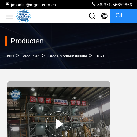
jasonliu@mgcn.com.cn
86-371-56659866
Citaat
Producten
>
>
>
Thuis
Producten
Droge Mortierinstallatie
10-30T/H Torentype De Volledige Automatische Droge Hete Verkoop Van De Mortierinstallatie