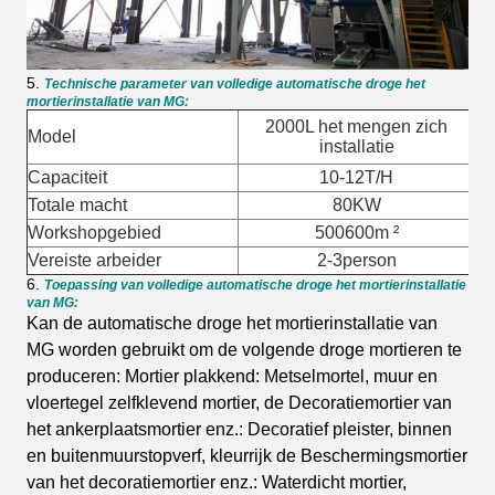
5.
Technische parameter van volledige automatische droge het
mortierinstallatie van MG:
2000L het mengen zich
Model
installatie
Capaciteit
10-12T/H
Totale macht
80KW
Workshopgebied
500600m ²
Vereiste arbeider
2-3person
6.
Toepassing van volledige automatische droge het mortierinstallatie
van MG:
Kan de automatische droge het mortierinstallatie van
MG worden gebruikt om de volgende droge mortieren te
produceren: Mortier plakkend: Metselmortel, muur en
vloertegel zelfklevend mortier, de Decoratiemortier van
het ankerplaatsmortier enz.: Decoratief pleister, binnen
en buitenmuurstopverf, kleurrijk de Beschermingsmortier
van het decoratiemortier enz.: Waterdicht mortier,