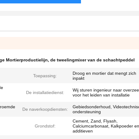
e Mortierproductielijn
,
de tweelingmixer van de schachtpeddel
Droog en mortier dat mengt zich
Toepassing:
inpakt
de
Wij sturen ingenieur naar overzee
De installatiedienst:
voor het leiden van installatie
eroemde
Gebiedsonderhoud, Videotechnis
De naverkoopdiensten:
ondersteuning
Cement, Zand, Flyash,
Grondstof:
Calciumcarbonaat, Kalkpoeder e
additieven