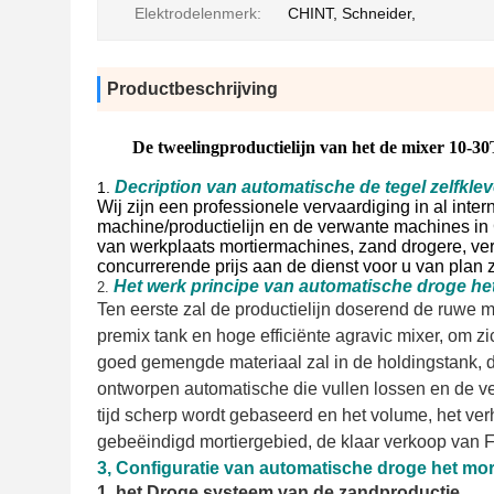
Elektrodelenmerk:
CHINT, Schneider,
Productbeschrijving
De tweelingproductielijn van het de mixer 10-30
Decription van automatische de tegel zelfklev
1.
Wij zijn een professionele vervaardiging in al inter
machine/productielijn en de verwante machines in C
van werkplaats mortiermachines, zand drogere, ve
concurrerende prijs aan de dienst voor u van plan zi
Het werk principe van automatische droge het
2.
Ten eerste
zal de productielijn doserend de ruwe m
premix tank en hoge efficiënte agravic mixer, om zi
goed gemengde materiaal zal in de holdingstank,
ontworpen automatische die vullen
lossen
en de v
tijd scherp wordt gebaseerd en het volume, het ver
gebeëindigd mortiergebied, de klaar verkoop van 
3, Configuratie van automatische droge het mor
1, het Droge systeem van de zandproductie