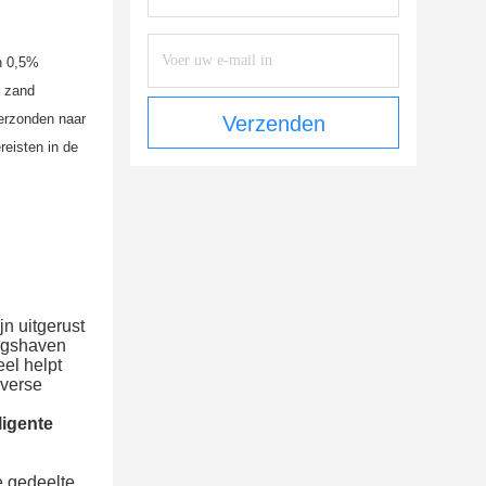
n 0,5% 
 zand 
erzonden naar 
Verzenden
eisten in de 
n uitgerust 
ngshaven 
el helpt 
verse 
ligente
 gedeelte 