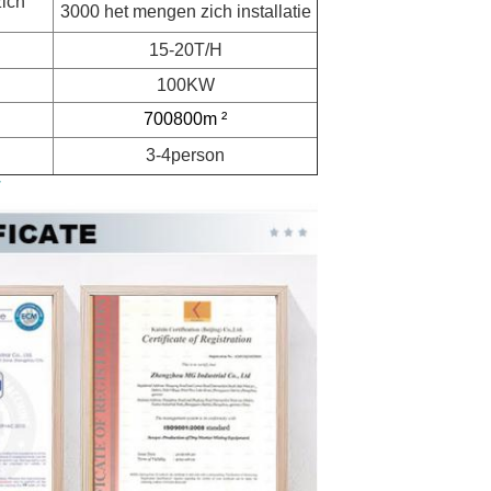
ich
3000 het mengen zich installatie
15-20T/H
100KW
700800m ²
3-4person
: