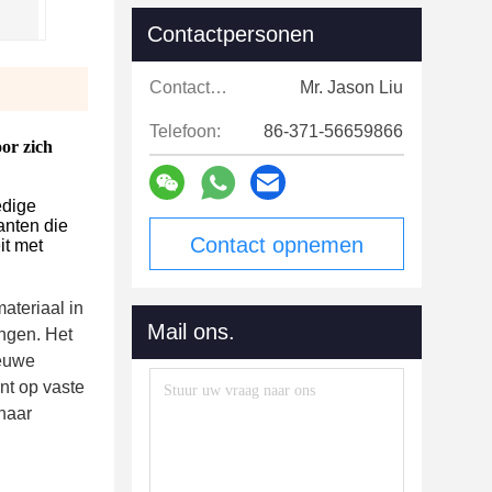
Contactpersonen
Contactpersonen:
Mr. Jason Liu
Telefoon:
86-371-56659866
or zich
edige
anten die
Contact opnemen
it met
ateriaal in
Mail ons.
ngen. Het
ieuwe
nt op vaste
 naar