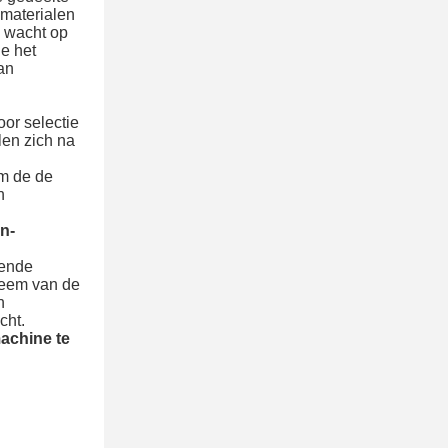
materialen 
 wacht op 
 het 
n 
or selectie 
en zich na 
m de de 
 
n-
ende 
teem van de 
 
cht.
machine te