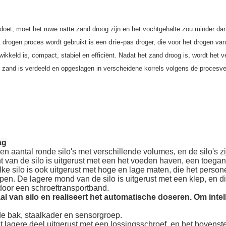
doet,
 moet het ruwe natte zand droog zijn en het vochtgehalte zou minder da
 drie-
t drogen proces wordt gebruikt is een
pas droger, die voor het 
drogen van
wikkeld is
, compact, stabiel en efficiënt. Nadat het zand droog is, wordt het v
 zand is verdeeld en opgeslagen in verscheidene korrels volgens de procesver
ag
 aantal ronde silo's met verschillende volumes, en de silo's zij
 van de silo is uitgerust met een het voeden haven, een toega
lke silo is ook uitgerust met hoge en lage maten, die het persone
jpen. De lagere mond van de silo is uitgerust met een klep, en di
oor een schroeftransportband.
al van silo en realiseert het automatische doseren. Om intel
e bak, staalkader en sensorgroep.
lagere deel uitgerust met een lossingsschroef, en het bovenste