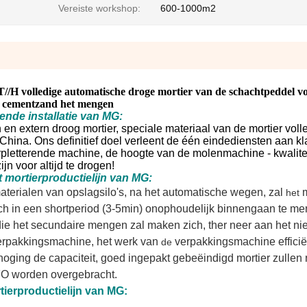
Vereiste workshop:
600-1000m2
T//H volledige automatische droge mortier van de schachtpeddel vo
cementzand het mengen
ende installatie van MG:
n en extern droog mortier, speciale materiaal van de mortier voll
hina. Ons definitief doel verleent de één eindediensten aan kl
rpletterende machine, de hoogte van de molenmachine - kwalite
jn voor altijd te drogen!
 mortierproductielijn van MG:
aterialen van opslagsilo's
,
na het automatische wegen
,
zal
m
het
ch
in een shortperiod (3-5min)
onophoudelijk binnengaan
te me
die het secundaire mengen zal maken zich, ther neer aan het n
erpakkingsmachine, het werk van
verpakkingsmachine efficië
de
hoging de capaciteit, goed ingepakt gebeëindigd mortier zullen
FO worden overgebracht.
tierproductielijn van MG: