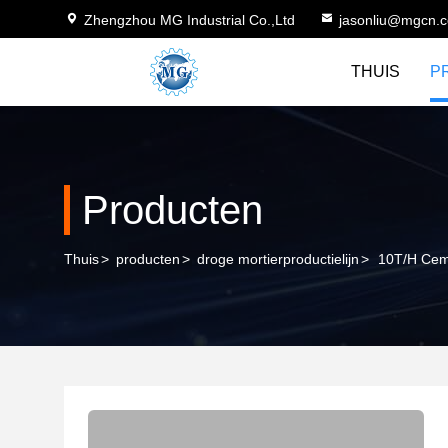
Zhengzhou MG Industrial Co.,Ltd
jasonliu@mgcn.
THUIS
P
Producten
Thuis
>
producten
>
droge mortierproductielijn
>
10T/H Ceme