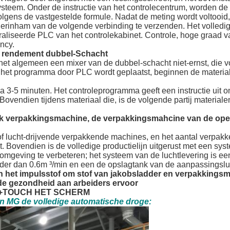
teem. Onder de instructie van het controlecentrum, worden de 
ns de vastgestelde formule. Nadat de meting wordt voltooid,
derinham van de volgende verbinding te verzenden. Het volledige
aliseerde PLC van het controlekabinet. Controle, hoge graad va
ency.
g rendement dubbel-Schacht
et algemeen een mixer van de dubbel-schacht niet-ernst, die vo
 het programma door PLC wordt geplaatst, beginnen de material
 3-5 minuten. Het controleprogramma geeft een instructie uit o
ovendien tijdens materiaal die, is de volgende partij materialen
ak verpakkingsmachine, de verpakkingsmahcine van de ope
 of lucht-drijvende verpakkende machines, en het aantal verpakk
 Bovendien is de volledige productielijn uitgerust met een sys
omgeving te verbeteren; het systeem van de luchtlevering is een
nder dan 0.6m ³/min en een de opslagtank van de aanpassingslu
an het impulsstof om stof van jakobsladder en verpakkings
e gezondheid aan arbeiders ervoor
 PLC+TOUCH HET SCHERM
an MG de volledige automatische droge: