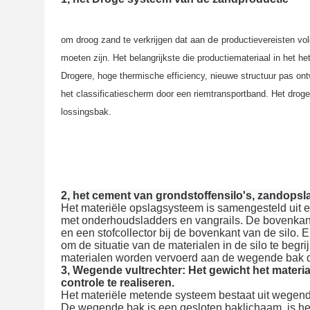
 de 
om droog zand te verkrijgen dat aan
productievereisten vol
moeten zijn. Het belangrijkste die productiemateriaal in het he
Drogere, hoge thermische efficiency, nieuwe structuur
 pas ont
het classificatiescherm door een riemtransportband. Het droge
lossingsbak.
2, het cement van grondstoffensilo's, zandopsl
Het materiële opslagsysteem is samengesteld uit een
met onderhoudsladders en vangrails. De bovenkant
en een stofcollector bij de bovenkant van de silo. E
om de situatie van de materialen in de silo te begri
materialen worden vervoerd aan de wegende bak d
3, Wegende vultrechter: Het gewicht het materia
controle te realiseren.
Het materiële metende systeem bestaat uit wegend
De wegende bak is een gesloten baklichaam, is het 