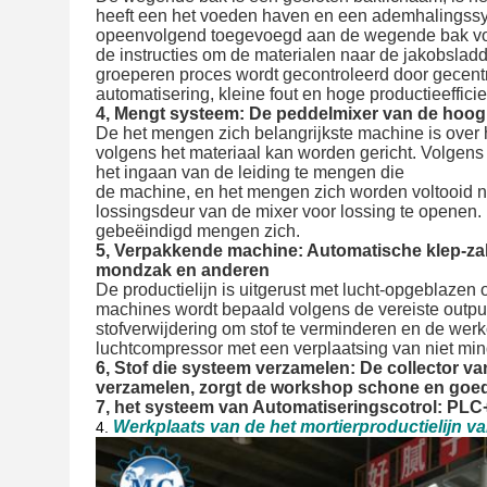
heeft een het voeden haven en een ademhalingssys
opeenvolgend toegevoegd aan de wegende bak volge
de instructies om de materialen naar de jakobslad
groeperen proces wordt gecontroleerd door gecentr
automatisering, kleine fout en hoge productieeffici
4, Mengt systeem: De peddelmixer van de hoo
De het mengen zich belangrijkste machine is over h
volgens het materiaal kan worden gericht. Volgens
het ingaan van de leiding te mengen die
de machine, en het mengen zich worden voltooid na
lossingsdeur van de mixer voor lossing te openen. B
gebeëindigd mengen zich.
5, Verpakkende machine: Automatische klep-z
mondzak en anderen
De productielijn is uitgerust met lucht-opgeblazen
machines wordt bepaald volgens de vereiste output.
stofverwijdering om stof te verminderen en de werk
luchtcompressor met een verplaatsing van niet mi
6, Stof die systeem verzamelen: De collector v
verzamelen, zorgt de workshop schone en goed
7, het systeem van Automatiseringscotrol:
Werkplaats van de het mortierproductielijn v
4.