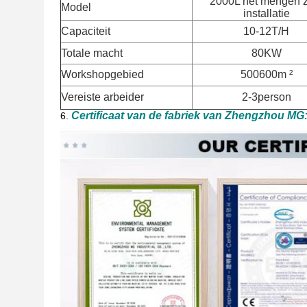
2000L het mengen z
Model
installatie
Capaciteit
10-12T/H
Totale macht
80KW
Workshopgebied
500600m ²
Vereiste arbeider
2-3person
Certificaat van de fabriek van Zhengzhou MG
6.