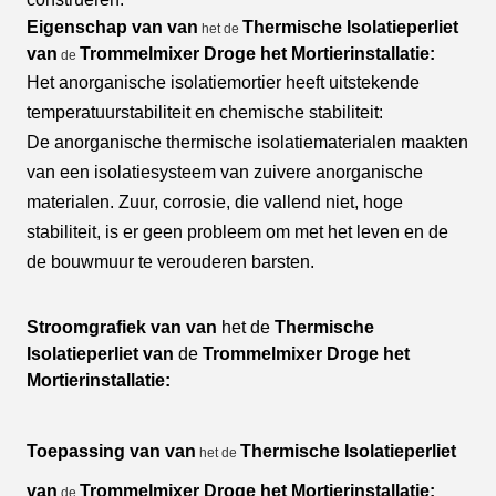
Eigenschap
van
van
Thermische Isolatieperliet
het de
van
Trommelmixer Droge het Mortierinstallatie:
de
Het anorganische isolatiemortier heeft uitstekende
temperatuurstabiliteit en chemische stabiliteit:
De anorganische thermische isolatiematerialen maakten
van een isolatiesysteem van zuivere anorganische
materialen. Zuur, corrosie, die vallend niet, hoge
stabiliteit, is er geen probleem om met het leven en de
de bouwmuur te verouderen barsten.
Stroomgrafiek van
van
het de
Thermische
Isolatieperliet van
de
Trommelmixer Droge het
Mortierinstallatie:
Toepassing
van
van
Thermische Isolatieperliet
het de
van
Trommelmixer Droge het Mortierinstallatie:
de