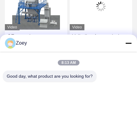
Video
Video
CE-spanning aangepaste
Volledige Automatische
Zoey
droge mengsel poeder
Droge Mortierinstallatie
mortel mengmachine
voor Tegelkleefstof en
wand putty zand cement
Tegelpleister het Maken
Vind de beste prijs
Vind de beste prijs
8:13 AM
mixer keramische tegels
lijmfabriek
Good day, what product are you looking for?
ZHENGZHOU MG INDUSTRIAL CO.,LTD
jasonliu@mgcn.com.cn