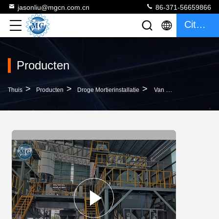
jasonliu@mgcn.com.cn
86-371-56659866
Citaat
Producten
>
>
>
Thuis
Producten
Droge Mortierinstallatie
Van Het De Thermische Isolatieperliet Van De Trommelmixer Droge Het Mortierinstallatie