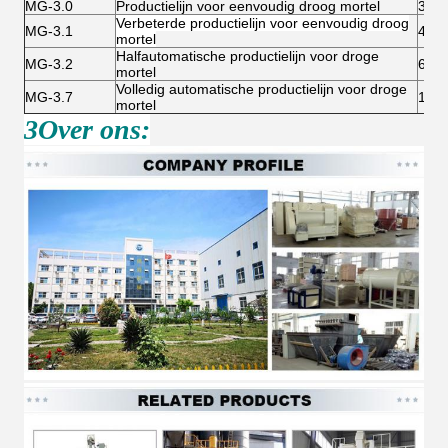
MG-3.0
Productielijn voor eenvoudig droog mortel
3T/
Verbeterde productielijn voor eenvoudig droog
MG-3.1
4-5T
mortel
Halfautomatische productielijn voor droge
MG-3.2
6 tot
mortel
Volledig automatische productielijn voor droge
MG-3.7
10-1
mortel
3Over ons: