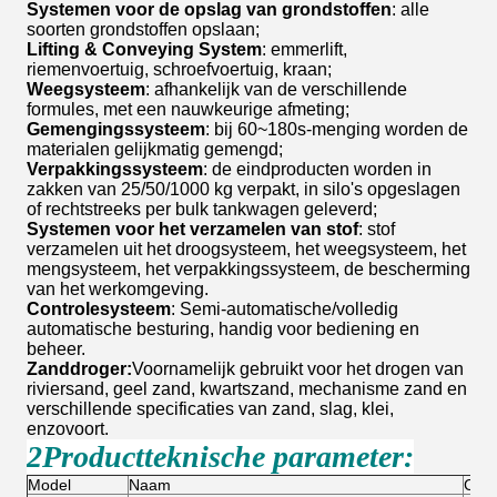
Systemen voor de opslag van grondstoffen
: alle
soorten grondstoffen opslaan;
Lifting & Conveying System
: emmerlift,
riemenvoertuig, schroefvoertuig, kraan;
Weegsysteem
: afhankelijk van de verschillende
formules, met een nauwkeurige afmeting;
Gemengingssysteem
: bij 60~180s-menging worden de
materialen gelijkmatig gemengd;
Verpakkingssysteem
: de eindproducten worden in
zakken van 25/50/1000 kg verpakt, in silo's opgeslagen
of rechtstreeks per bulk tankwagen geleverd;
Systemen voor het verzamelen van stof
: stof
verzamelen uit het droogsysteem, het weegsysteem, het
mengsysteem, het verpakkingssysteem, de bescherming
van het werkomgeving.
Controlesysteem
: Semi-automatische/volledig
automatische besturing, handig voor bediening en
beheer.
Zanddroger:
Voornamelijk gebruikt voor het drogen van
riviersand, geel zand, kwartszand, mechanisme zand en
verschillende specificaties van zand, slag, klei,
enzovoort.
2Productteknische parameter:
Model
Naam
Capa