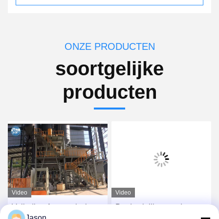
ONZE PRODUCTEN
soortgelijke
producten
Video
Video
Volledige Automatische
Productielijn voor droge
Jason
Droge Mortierproductielijn
poedermortel met lage