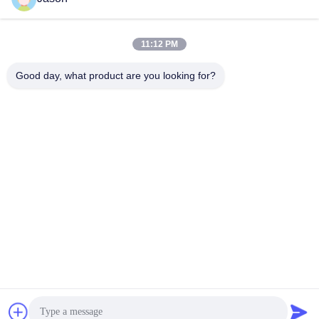
met Robot/het Palletiseren
investering
Systeem
Vind de beste prijs
Vind de beste prijs
11:12 PM
Good day, what product are you looking for?
ZHENGZHOU MG INDUSTRIAL CO.,LTD
jasonliu@mgcn.com.cn
86-371-56659866
Road van No.27zizhu, High-tech Streek, Zhengzhou-Stad,
Henan-Provincie, China
China Goede Kwaliteit Droge Mortierinstallatie Auteursrecht © 2018-2026
Zhengzhou MG Industrial Co.,Ltd Alle rechten voorbehouden.