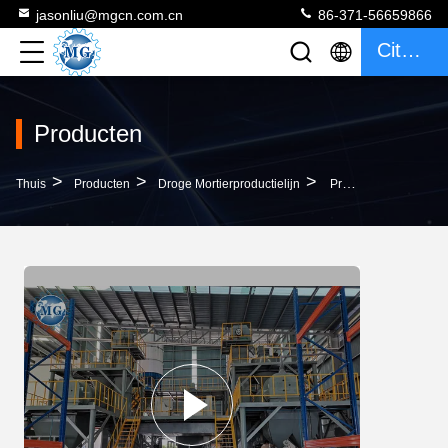
jasonliu@mgcn.com.cn
86-371-56659866
Citaat
Producten
>
>
>
Thuis
Producten
Droge Mortierproductielijn
Professionele Droge Mortierproductielijn Drie Roterende Zand Drogere Hoge Prestaties