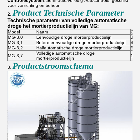
Controlesysteem
: Semi-auto/volledig-Autocontrole, geschikt
voor verrichting en beheer.
Product Technische Parameter
2.
Technische parameter van volledige automatische
droge het mortierproductielijn van MG:
Model
Naam
Capa
MG-3,0
Eenvoudige droge mortierproductielijn
3T/
MG-3,1
Betere eenvoudige droge mortierproductielijn
4-5T
MG-3,2
Halfautomatische droge mortierproductielijn
6-8T
Volledige automatische droge
MG-3,7
10-1
mortierproductielijn
Productstroomschema
3.