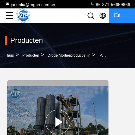
jasonliu@mgcn.com.cn
86-371-56659866
Citaat
Producten
>
>
>
Thuis
Producten
Droge Mortierproductielijn
PLC De Tegel Van De Het Mortierinstallatie Van De Controle Droge Mengeling Zelfklevende Het Maken Machine 60 - 80kw-Macht