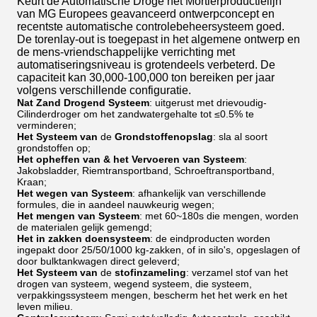
Keurt de Automatische Droge het Mortierproductielijn
van MG Europees geavanceerd ontwerpconcept en
recentste automatische controlebeheersysteem goed.
De torenlay-out is toegepast in het algemene ontwerp en
de mens-vriendschappelijke verrichting met
automatiseringsniveau is grotendeels verbeterd. De
capaciteit kan 30,000-100,000 ton bereiken per jaar
volgens verschillende configuratie.
Nat Zand Drogend Systeem
: uitgerust met drievoudig-
Cilinderdroger om het zandwatergehalte tot ≤0.5% te
verminderen;
Het Systeem van
de
Grondstoffenopslag
: sla al soort
grondstoffen op;
Het opheffen van & het Vervoeren van Systeem
:
Jakobsladder, Riemtransportband, Schroeftransportband,
Kraan;
Het wegen van Systeem
: afhankelijk van verschillende
formules, die in aandeel nauwkeurig wegen;
Het mengen van Systeem
: met 60~180s die mengen, worden
de materialen gelijk gemengd;
Het in zakken doensysteem
: de eindproducten worden
ingepakt door 25/50/1000 kg-zakken, of in silo's, opgeslagen of
door bulktankwagen direct geleverd;
Het Systeem van
de
stofinzameling
: verzamel stof van het
drogen van systeem, wegend systeem, die systeem,
verpakkingssysteem mengen, bescherm het het werk en het
leven milieu.