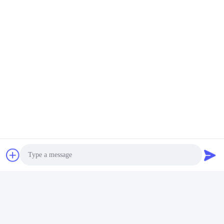
Droge Mortierproductielijn
poedermortel met lage
met Robot/het Palletiseren
investering
Systeem
Vind de beste prijs
Vind de beste prijs
ZHENGZHOU MG INDUSTRIAL CO.,LTD
jasonliu@mgcn.com.cn
86-371-56659866
Road van No.27zizhu, High-tech Streek, Zhengzhou-Stad,
Henan-Provincie, China
Photo
China Goede Kwaliteit Droge Mortierinstallatie Auteursrecht © 2018-2026