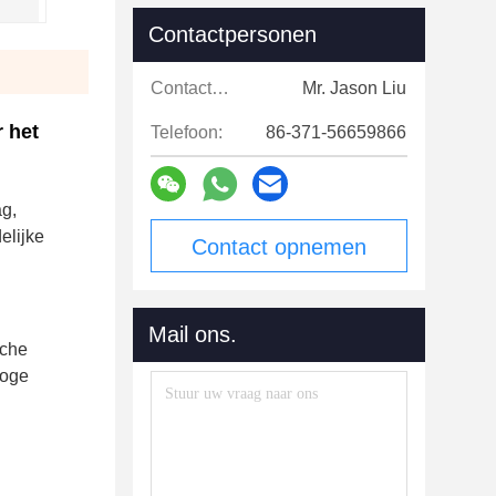
Contactpersonen
Contactpersonen:
Mr. Jason Liu
r het
Telefoon:
86-371-56659866
ag,
elijke
Contact opnemen
Mail ons.
sche
roge