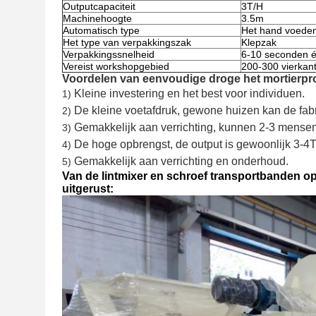
Outputcapaciteit
3T/H
Machinehoogte
3.5m
Automatisch type
Het hand voeden
Het type van verpakkingszak
Klepzak
Verpakkingssnelheid
6-10 seconden 
Vereist workshopgebied
200-300 vierkan
Voordelen van eenvoudige droge het mortierpro
Kleine investering en het best voor individuen.
1)
De kleine voetafdruk, gewone huizen kan de fa
2)
Gemakkelijk aan verrichting, kunnen 2-3 mense
3)
De hoge opbrengst, de output is gewoonlijk 3-4T
4)
Gemakkelijk aan verrichting en onderhoud.
5)
Van de lintmixer en schroef transportbanden o
uitgerust: