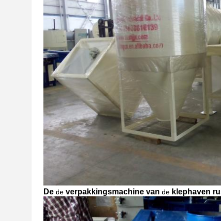
De
verpakkingsmachine van
klephaven ru
de
de