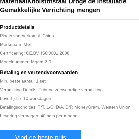
MateriaalKoolstofstaal Droge de Installatie
Gemakkelijke Verrichting mengen
Productdetails
Plaats van herkomst: China
Merknaam: MG
Certificering: CE,BV, ISO9001:2008
Modelnummer: Mgdm-3,0
Betaling en verzendvoorwaarden
Min. bestelaantal: 1 set
Verpakking Details: Tribune zeewaardige verpakking
Levertijd: 7-10 werkdagen
Betalingscondities: T/T, L/C, D/A, D/P, MoneyGram, Western Union
Levering vermogen: 40 sets per maand
Vind de beste prijs