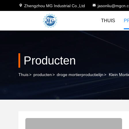
Zhengzhou MG Industrial Co.,Ltd
jasonliu@mgcn.
THUIS
P
Producten
Thuis
>
producten
>
droge mortierproductielijn
>
Klein Mort