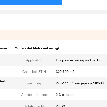
smortier
,
Mortier dat Materiaal mengt
Application:
Dry powder mixing and packing
Capaciteit 3T/H:
300-500 m2
teit
spanning:
220V-440V, aangepaste 50/60Hz
e
Vereiste arbeiders:
2-3 persoon
Totale macht:
20KW