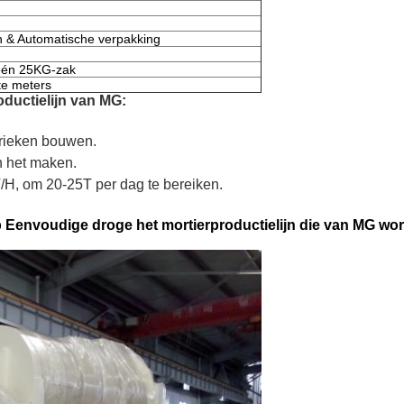
 & Automatische verpakking
één 25KG-zak
te meters
ductielijn van MG:
brieken bouwen.
n het maken.
/H, om 20-25T per dag te bereiken.
p Eenvoudige droge het mortierproductielijn die van MG wo