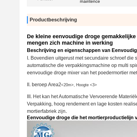
maintence
Productbeschrijving
De kleine eenvoudige droge gemakkelijke m
mengen zich machine in werking
Beschrijving en eigenschappen van Eenvoudige
I. Bovendien uitgerust met secundaire schroef die 
automatische die verpakkingsmachine op multi spira
eenvoudige droge mixer van het poedermortier me
II. beroep Area2
<20m>, Hoogte <3>
III. Het kan het Automatische Vervoerende Materi
Verpakking, hoog rendement en lage kosten realiser
.
mortierfabriek zijn
Eenvoudige droge die het mortierproductielijn v