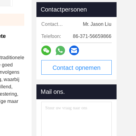
Contactpersonen
Contactpersonen:
Mr. Jason Liu
ete
Telefoon:
86-371-56659866
raditionele
e goed
Contact opnemen
envolgens
g, waarbij
llend,
Mail ons.
estering,
dige maar