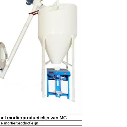
t mortierproductielijn van MG:
 mortierproductielijn