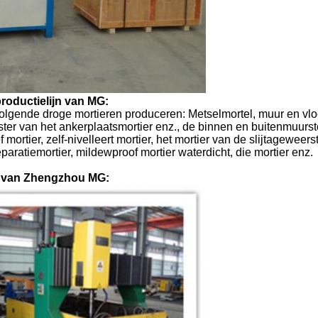
roductielijn van MG:
volgende droge mortieren produceren: Metselmortel, muur en vl
ister van het ankerplaatsmortier enz., de binnen en buitenmuurst
f mortier, zelf-nivelleert mortier, het mortier van de slijtageweers
eparatiemortier, mildewproof mortier waterdicht, die mortier enz.
ek van Zhengzhou MG: