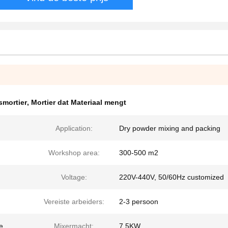
smortier
,
Mortier dat Materiaal mengt
Application:
Dry powder mixing and packing
Workshop area:
300-500 m2
Voltage:
220V-440V, 50/60Hz customized
Vereiste arbeiders:
2-3 persoon
e
Mixermacht:
7.5KW