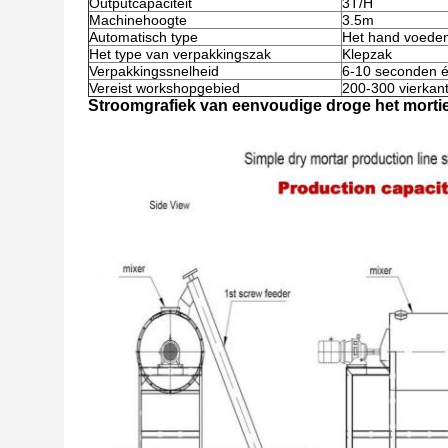
Outputcapaciteit
3T/H
Machinehoogte
3.5m
Automatisch type
Het hand voeden
Het type van verpakkingszak
Klepzak
Verpakkingssnelheid
6-10 seconden 
Vereist workshopgebied
200-300 vierkan
Stroomgrafiek van eenvoudige droge het mortie