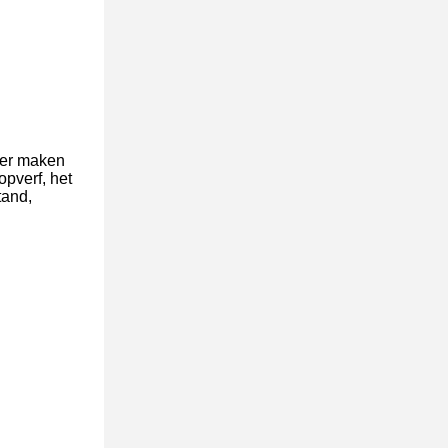
oer maken
opverf, het
tand,