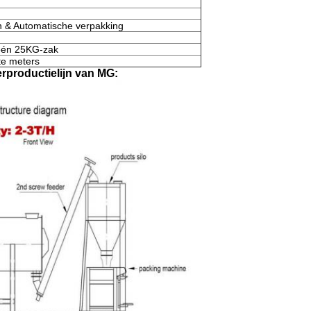
 & Automatische verpakking
één 25KG-zak
te meters
rproductielijn van MG: