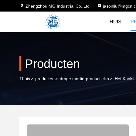
Zhengzhou MG Industrial Co.,Ltd
jasonliu@mgcn.
THUIS
P
Producten
Thuis
>
producten
>
droge mortierproductielijn
>
Het Koolst