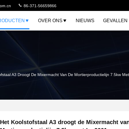
com.cn
86-371-56659866
RODUCTEN
OVER ONS
NIEUWS
GEVALLEN
ofstaal A3 Droogt De Mixermacht Van De Mortierproductielijn 7.5kw Me
Het Koolstofstaal A3 droogt de Mixermacht va