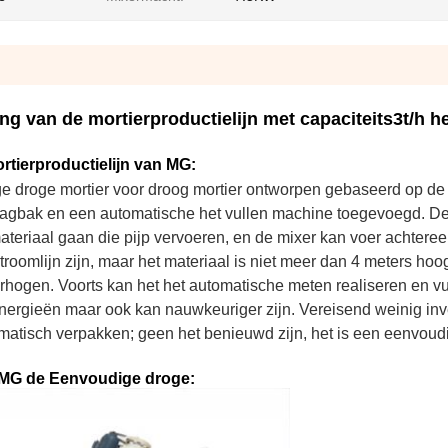
ng van de mortierproductielijn met capaciteits3t/h h
rtierproductielijn van MG:
e droge mortier voor droog mortier ontworpen gebaseerd op de t
slagbak en een automatische het vullen machine toegevoegd. D
teriaal gaan die pijp vervoeren, en de mixer kan voer achtere
roomlijn zijn, maar het materiaal is niet meer dan 4 meters hoo
hogen. Voorts kan het het automatische meten realiseren en vu
 energieën maar ook kan nauwkeuriger zijn. Vereisend weinig inv
omatisch verpakken; geen het benieuwd zijn, het is een eenvou
n MG de Eenvoudige droge: