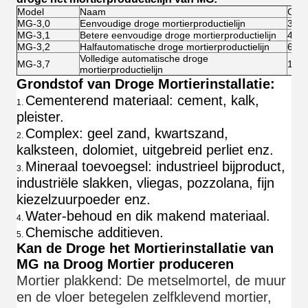
Model
Naam
Capa
MG-3,0
Eenvoudige droge mortierproductielijn
3T/
MG-3,1
Betere eenvoudige droge mortierproductielijn
4-5T
MG-3,2
Halfautomatische droge mortierproductielijn
6-8T
Volledige automatische droge
MG-3,7
10-1
mortierproductielijn
Grondstof van Droge Mortierinstallatie:
Cementerend materiaal: cement, kalk,
1.
pleister.
Complex: geel zand, kwartszand,
2.
kalksteen, dolomiet, uitgebreid perliet enz.
Mineraal toevoegsel: industrieel bijproduct,
3.
industriële slakken, vliegas, pozzolana, fijn
kiezelzuurpoeder enz.
Water-behoud en dik makend materiaal.
4.
Chemische additieven.
5.
Kan de Droge het Mortierinstallatie van
MG na Droog Mortier produceren
Mortier plakkend: De metselmortel, de muur
en de vloer betegelen zelfklevend mortier,