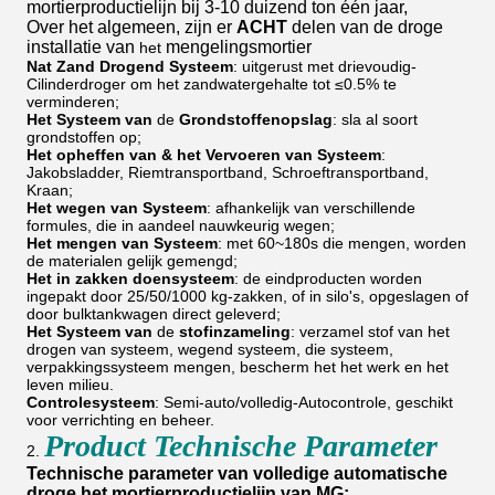
mortierproductielijn bij 3-10 duizend ton één jaar,
Over het algemeen, zijn er
ACHT
delen van de droge
installatie van
mengelingsmortier
het
Nat Zand Drogend Systeem
: uitgerust met drievoudig-
Cilinderdroger om het zandwatergehalte tot ≤0.5% te
verminderen;
Het Systeem van
de
Grondstoffenopslag
: sla al soort
grondstoffen op;
Het opheffen van & het Vervoeren van Systeem
:
Jakobsladder, Riemtransportband, Schroeftransportband,
Kraan;
Het wegen van Systeem
: afhankelijk van verschillende
formules, die in aandeel nauwkeurig wegen;
Het mengen van Systeem
: met 60~180s die mengen, worden
de materialen gelijk gemengd;
Het in zakken doensysteem
: de eindproducten worden
ingepakt door 25/50/1000 kg-zakken, of in silo's, opgeslagen of
door bulktankwagen direct geleverd;
Het Systeem van
de
stofinzameling
: verzamel stof van het
drogen van systeem, wegend systeem, die systeem,
verpakkingssysteem mengen, bescherm het het werk en het
leven milieu.
Controlesysteem
: Semi-auto/volledig-Autocontrole, geschikt
voor verrichting en beheer.
Product Technische Parameter
2.
Technische parameter van volledige automatische
droge het mortierproductielijn van MG: