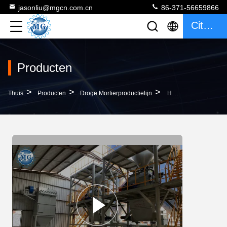
jasonliu@mgcn.com.cn
86-371-56659866
Citaat
Producten
>
>
>
Thuis
Producten
Droge Mortierproductielijn
Het Mortierproductielijn Van De Keramische Tegel Zelfklevende Droge Mengeling Met Milieubescherming