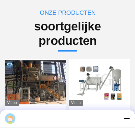
ONZE PRODUCTEN
soortgelijke
producten
Video
Video
Volledige Automatische
Productielijn voor droge
Droge Mortierproductielijn
poedermortel met lage
met Robot/het Palletiseren
investering
Systeem
Vind de beste prijs
Vind de beste prijs