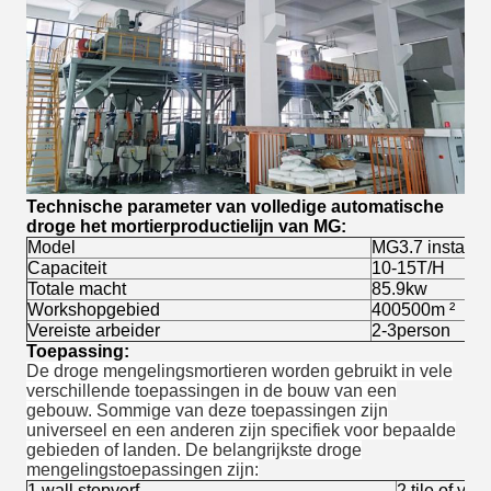
Technische parameter van volledige automatische
droge het mortierproductielijn van MG:
Model
MG3.7 installat
Capaciteit
10-15T/H
Totale macht
85.9kw
Workshopgebied
400500m ²
Vereiste arbeider
2-3person
Toepassing:
De droge mengelingsmortieren worden gebruikt in vele
verschillende toepassingen in de bouw van een
gebouw. Sommige van deze toepassingen zijn
universeel en een anderen zijn specifiek voor bepaalde
gebieden of landen. De belangrijkste droge
mengelingstoepassingen zijn:
1.wall stopverf
2.tile of vlo