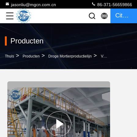
jasonliu@mgcn.com.cn
86-371-56659866
Citaat
Producten
>
>
>
Thuis
Producten
Droge Mortierproductielijn
Volledige Automatische Droge Productielijn 8 Van Het Mengelingsmortier - 25T Per Uur Met PLC Controlesysteem