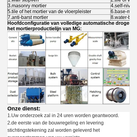
3.masonry mortier
4.self-nivel
5.tile of het mortier van de vloerpleister
6.base-mort
7.anti-barst mortier
8.water-bewi
Hoofdconfiguratie van volledige automatische droge
het mortierproductielijn van MG:
Onze dienst:
1.
Uw onderzoek zal in 24 uren worden geantwoord.
2.
de eerste van de bouwregeling en levering
stichtingstekening zal worden geleverd
het