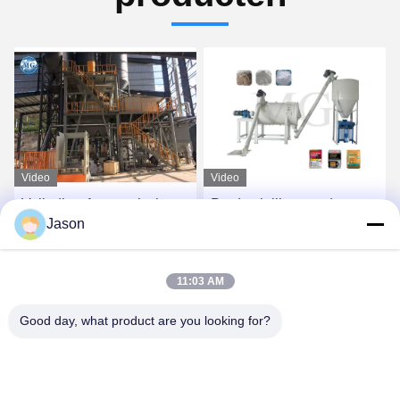
Video
Video
Productielijn voor droge
3-4 minuten/het Poeder
Jason
poedermortel met lage
van het Partij de Droge
investering
Mortier het Mengen zich
Zelfklevende Installatie
Vind de beste prijs
Vind de beste prijs
11:03 AM
van de
Machinekeramische tegel
Good day, what product are you looking for?