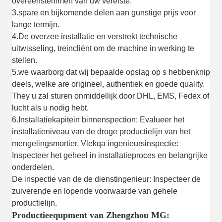
overeenstemmen van uw vereiste
.
3.spare en bijkomende delen aan gunstige prijs voor
lange termijn.
4.
De overzee installatie en verstrekt technische
uitwisseling, treincliënt om de machine in werking te
stellen.
5.we waarborg dat wij bepaalde opslag op s hebben
knip
deel
s, welke a
re origineel, authentiek
en
goede qualit
y.
T
hey u zal sturen
onmiddellijk door DHL, EMS, Fedex
of
lucht
als u nodig hebt
.
6.
Installatiekapitein binnen
s
pection: Evalueer het
installatieniveau van de droge productielijn van het
mengelingsmortier, Vlekqa ingenieursinspectie:
Inspecteer het geheel in installatieproces en belangrijke
onderdelen.
De inspectie van de de dienstingenieur: Inspecteer de
zuiverende en lopende voorwaarde van gehele
productielijn.
Productieequpment van Zhengzhou MG: